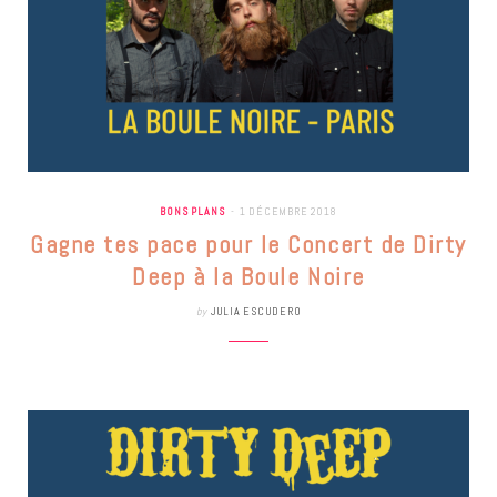
BONS PLANS
1 DÉCEMBRE 2018
Gagne tes pace pour le Concert de Dirty
Deep à la Boule Noire
by
JULIA ESCUDERO