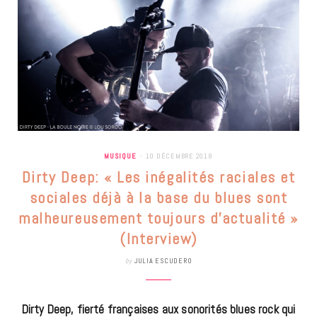
MUSIQUE
10 DÉCEMBRE 2018
Dirty Deep: « Les inégalités raciales et
sociales déjà à la base du blues sont
malheureusement toujours d’actualité »
(Interview)
by
JULIA ESCUDERO
Dirty Deep, fierté françaises aux sonorités blues rock qui