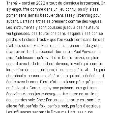
There? » sorti en 2022 a tout du classique instantané. On
s’y engouffre comme dans un lieu connu, on s’y laisse
porter, sans jamais basculer dans l’easy listenning pour
autant. Certains titres se prennent comme des vagues.
Les instruments y sont poussés jusqu’à des hauteurs
vertigineuses, des tourbillons dans lesquels il est bon se
perdre. « Endless Track » que l’on voudraient sans fin est
d’ailleurs de ceux-là. Pour rappel, le premier né du groupe
était avant tout la réconciliation entre Paul Verwaerde
avec l’adolescent qu’il avait été. Cette fois-ci, en plein
accord avec l’adulte qu’il est devenu, le voilà qui prend le
large. Père de ses créations, il l’est aussi à la ville, de quoi
chambouler, penser aux générations qui ont précédées et
écrire avec le cœur. C’est d’ailleurs à son père qu’il pense
en écrivant « Care », un hymne puissant aux guitares
énervées et son juste dosage entre force naturelle et
douceur des voix. Chez Fontarosa, la route est sombre,
elle se fait parfois folk, parfois rock, parfois électrique.
Les influences sentent le Royaume-Unis, ses pubs