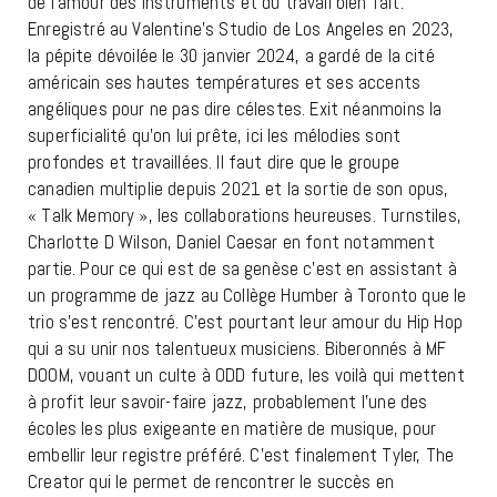
de l’amour des instruments et du travail bien fait.
Enregistré au Valentine’s Studio de Los Angeles en 2023,
la pépite dévoilée le 30 janvier 2024, a gardé de la cité
américain ses hautes températures et ses accents
angéliques pour ne pas dire célestes. Exit néanmoins la
superficialité qu’on lui prête, ici les mélodies sont
profondes et travaillées. Il faut dire que le groupe
canadien multiplie depuis 2021 et la sortie de son opus,
« Talk Memory », les collaborations heureuses. Turnstiles,
Charlotte D Wilson, Daniel Caesar en font notamment
partie. Pour ce qui est de sa genèse c’est en assistant à
un programme de jazz au Collège Humber à Toronto que le
trio s’est rencontré. C’est pourtant leur amour du Hip Hop
qui a su unir nos talentueux musiciens. Biberonnés à MF
DOOM, vouant un culte à ODD future, les voilà qui mettent
à profit leur savoir-faire jazz, probablement l’une des
écoles les plus exigeante en matière de musique, pour
embellir leur registre préféré. C’est finalement Tyler, The
Creator qui le permet de rencontrer le succès en