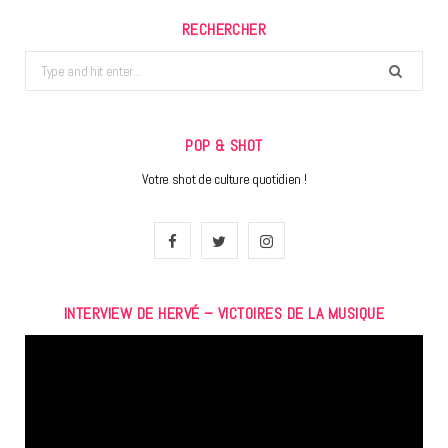
RECHERCHER
Search
for:
POP & SHOT
Votre shot de culture quotidien !
F
T
I
a
w
n
INTERVIEW DE HERVÉ – VICTOIRES DE LA MUSIQUE
c
i
s
Lecteur
e
t
t
vidéo
b
t
a
o
e
g