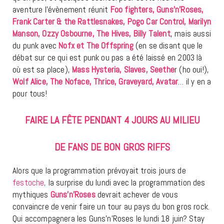
aventure l’évènement réunit
Foo fighters, Guns’n’Roses,
Frank Carter & the Rattlesnakes, Pogo Car Control, Marilyn
Manson, Ozzy Osbourne, The Hives, Billy Talent
, mais aussi
du punk avec
Nofx et The Offspri
n
g
(en se disant que le
débat sur ce qui est punk ou pas a été laissé en 2003 là
où est sa place),
Mass Hysteria, Slaves, Seethe
r (ho oui!),
Wolf Alice, The Noface, Thrice, Graveyard, Avatar
… il y en a
pour tous!
FAIRE LA FÊTE PENDANT 4 JOURS AU MILIEU
DE FANS DE BON GROS RIFFS
Alors que la programmation prévoyait trois jours de
festoche,
la surprise du lundi avec la programmation des
mythiques
Guns’n’Roses
devrait achever de vous
convaincre de venir faire un tour au pays du bon gros rock.
Qui accompagnera les Guns’n’Roses le lundi 18 juin? Stay