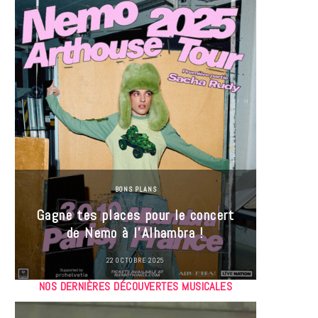
BONS PLANS
Jeu-Co
Gagne tes places pour le concert
limit
de Nemo à l’Alhambra !
22 OCTOBRE 2025
NOS DERNIÈRES DÉCOUVERTES MUSICALES