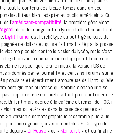
ençons par les inévitables « On ne peut pas plaire à
tre tout le contenu des treize tomes dans un seul
ponaise, il faut bien l’adapter au public américain ». Oui
u de l’
américano-compatibilité
, la première gêne vient
 Yagami
, dans le manga est un lycéen brillant aussi froid
le.
Light Turner
est l’archétype du petit génie-outsider
 poignée de dollars et qui se fait maltraité par la grosse
e victime plaquée contre le casier du lycée, mais c’est
e Light arrivait à une conclusion logique et froide que
s éléments pour qu’elle aille mieux, la version US de
CINÉMA ET SÉRIES
ts » donnés par le journal TV et certains forums sur le
ès populaire et éperdument amoureuse de Light, qu’elle
Disclosure Day : le retour en grâce
om pom girl manipulatrice qui semble s’épanouir à se
de Steven Spielberg
t pas trop mais elle est prête à tout pour continuer à le
9 JUIN 2026
e. Brillant mais accroc à la caféine et rempli de TOC, il
es victimes collatérales dans la case des pertes et
int. Sa version cinématographique ressemble plus à un
ant pour une agence gouvernementale US. Ce type de
ante depuis «
Dr House
» ou «
Mentalist
» et au final ne