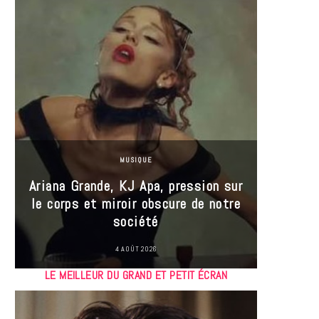
MUSIQUE
Ariana Grande, KJ Apa, pression sur
le corps et miroir obscure de notre
Les
société
réin
4 AOÛT 2026
LE MEILLEUR DU GRAND ET PETIT ÉCRAN