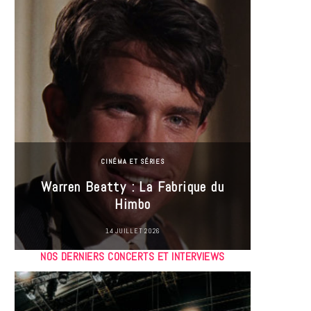
CINÉMA ET SÉRIES
Incel
Warren Beatty : La Fabrique du
genre i
Himbo
14 JUILLET 2026
NOS DERNIERS CONCERTS ET INTERVIEWS