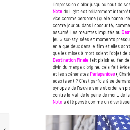
l’impression d’aller jusqu’au bout de se
Note
de Light est brillamment interpré
vice comme personne (quelle bonne idée 
contre jour ou dans l’obscurité, comme
assumé. Les meurtres imputés au
Dea
jeu » sur-stylisées et moments presque 
en a que deux dans le film et elles son
que les mises à mort soient l’objet de
Destination Finale
fait plaisir au fan 
divin du manga d’origine, cela fait év
et les scénaristes
Parlapanides
( Charl
adaptaient ? C’est parfois à se demande
synopsis de l’œuvre sans aborder en pr
contre le Mal, de la peine de mort, de la
Note
a été pensé comme un divertiss