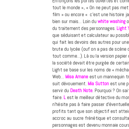
Enfonçons les portes ouvertes et comm
tout le monde », « On ne peut pas met
film » ou encore « c’est une histoire ja
bien sur mais… Loin du
white washing
o
du traitement des personnages.
Light
que séduisant et calculateur au possib
qui fait les devoirs des autres pour une
brute du lycée (ouf on a pas de scène d
tout comme…). Là ou la version papier d
la société devait être purgée de certain
Light se base sur les noms de « méchan
Web…
Misa Amane
est un mannequin tr
suit dévouement.
Mia Sutton
est une p
servir du
Death Note
. Pourquoi ? On sai
faire.
L
est le meilleur détective du mond
n’hésite pas à faire passer d’éventuell
profits tant que son objectif est atte
accroc au sucre frénétique et consult
personnages est devenu monnaie cour