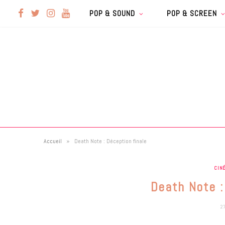
F
T
I
Y
POP & SOUND
POP & SCREEN
a
w
n
o
c
i
s
u
e
t
t
T
b
t
a
u
»
Accueil
Death Note : Déception finale
o
e
g
b
CIN
o
r
r
e
Death Note :
k
a
2