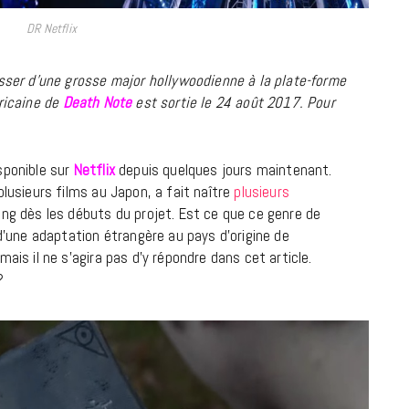
DR Netflix
asser d’une grosse major hollywoodienne à la plate-forme
ricaine de
Death Note
est sortie le 24 août 2017. Pour
sponible sur
Netflix
depuis quelques jours maintenant.
plusieurs films au Japon, a fait naître
plusieurs
ng dès les débuts du projet. Est ce que ce genre de
BONS PLANS
 d’une adaptation étrangère au pays d’origine de
Les Eclatantes : une soirée entre
ais il ne s’agira pas d’y répondre dans cet article.
concerts, expos, kart, aéroplume…
?
à la Cité des Sciences
14 DÉCEMBRE 2022