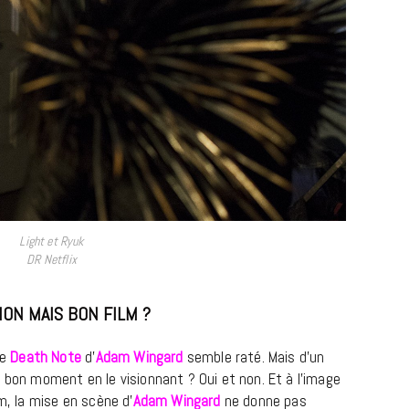
LIFESTYLE
Gainsbourg, toute une vie :
documentaire plus Ginsburg que
Gainsbarre à ne pas manquer sur
France 3
Light et Ryuk
DR Netflix
18 FÉVRIER 2021
ION MAIS BON FILM ?
le
Death Note
d’
Adam Wingard
semble raté. Mais d’un
 bon moment en le visionnant ? Oui et non. Et à l’image
m, la mise en scène d’
Adam Wingard
ne donne pas