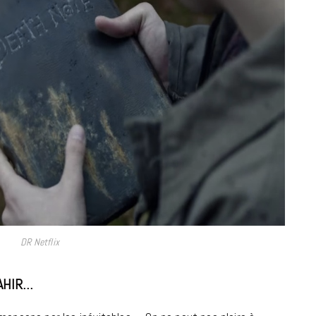
MUSIQUE
Cage The Elephant, l’ivoire du rock
dévoile « Beaches In Tennessee »
DR Netflix
18 JUILLET 2026
RAHIR…