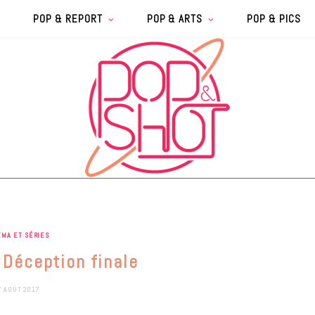
POP & REPORT
POP & ARTS
POP & PICS
ÉMA ET SÉRIES
 Déception finale
7 AOÛT 2017