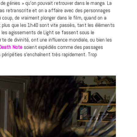
e de génies » qu’on pouvait retrouver dans le manga. La
as retranscrite et on a affaire avec des personnages
du coup, de vraiment plonger dans le film, quand on a
t plus que les 1h40 sont vite passés, tant les éléments
e les agissements de Light se fassent sous le
rte de divinité, ont une influence mondiale, ou bien les
Death Note
soient expédiés comme des passages
s péripéties s’enchaînent très rapidement. Trop
REPORTAGES ET INTERVIEWS
We Love Green se met au vert sur
la Montagne de Gorillaz
7 JUIN 2026