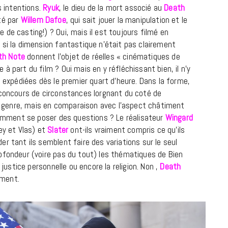
s intentions.
Ryuk
, le dieu de la mort associé au
Death
té par
Willem Dafoe
, qui sait jouer la manipulation et le
de casting!) ? Oui, mais il est toujours filmé en
 si la dimension fantastique n’était pas clairement
th Note
donnent l’objet de réelles « cinématiques de
à part du film ? Oui mais en y réfléchissant bien, il n’y
t expédiées dès le premier quart d’heure. Dans la forme,
 concours de circonstances lorgnant du coté de
de genre, mais en comparaison avec l’aspect châtiment
idemment se poser des questions ? Le réalisateur
Wingard
ey et Vlas) et
Slater
ont-ils vraiment compris ce qu’ils
r tant ils semblent faire des variations sur le seul
ofondeur (voire pas du tout) les thématiques de Bien
 justice personnelle ou encore la religion. Non ,
Death
ement.