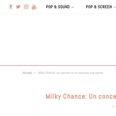
F
T
I
Y
POP & SOUND
POP & SCREEN
a
w
n
o
c
i
s
u
e
t
t
T
b
t
a
u
»
Accueil
Milky Chance: Un concert et un nouveau clip barré!
o
e
g
b
o
r
r
e
Milky Chance: Un conce
k
a
17 