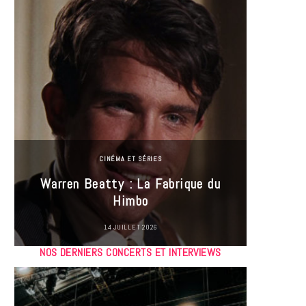
CINÉMA ET SÉRIES
Incel
Warren Beatty : La Fabrique du
genre i
Himbo
14 JUILLET 2026
NOS DERNIERS CONCERTS ET INTERVIEWS