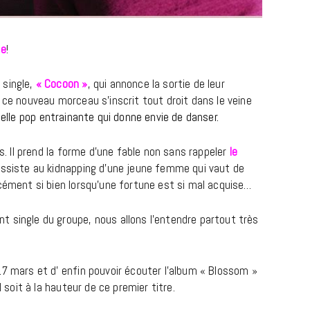
ce
!
 single,
« Cocoon »
, qui annonce la sortie de leur
 ce nouveau morceau s’inscrit tout droit dans le veine
belle pop entrainante
qui donne envie de danser.
us. Il prend la forme d’une fable non sans rappeler
le
 assiste au kidnapping d’une jeune femme qui vaut de
BONS PLANS
rcément si bien lorsqu’une fortune est si mal acquise…
Les Eclatantes : une soirée entre
concerts, expos, kart, aéroplume…
 single du groupe, nous allons l’entendre partout très
à la Cité des Sciences
14 DÉCEMBRE 2022
17 mars et d’ enfin pouvoir écouter l’album « Blossom »
l soit à la hauteur de ce premier titre.