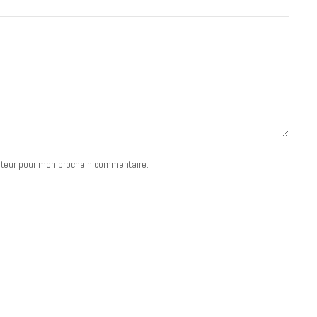
LIFESTYLE
Gainsbourg, toute une vie :
documentaire plus Ginsburg que
Gainsbarre à ne pas manquer sur
ateur pour mon prochain commentaire.
France 3
18 FÉVRIER 2021