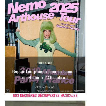
BONS PLANS
Jeu-Co
Gagne tes places pour le concert
limit
de Nemo à l’Alhambra !
22 OCTOBRE 2025
NOS DERNIÈRES DÉCOUVERTES MUSICALES