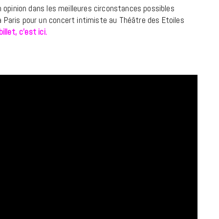
on opinion dans les meilleures circonstances possibles
 Paris pour un concert intimiste au Théâtre des Etoiles
llet, c’est ici.
MUSIQUE
Cage The Elephant, l’ivoire du rock
dévoile « Beaches In Tennessee »
18 JUILLET 2026