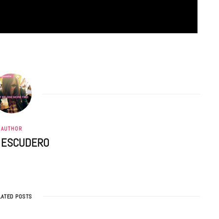
CINÉMA ET SÉRIES
Disclosure Day : le retour en grâce
AUTHOR
A ESCUDERO
de Steven Spielberg
9 JUIN 2026
LATED POSTS