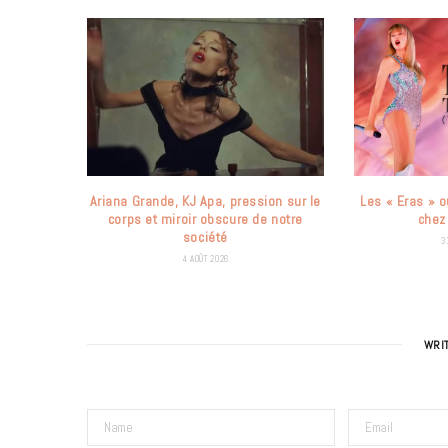
Ariana Grande, KJ Apa, pression sur le
Les « Eras » o
corps et miroir obscure de notre
chez
société
3
4 AOÛT 2026
WRI