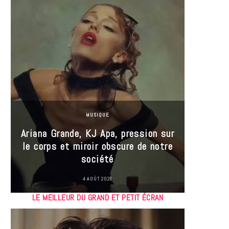
MUSIQUE
Ariana Grande, KJ Apa, pression sur
le corps et miroir obscure de notre
Les
société
réin
4 AOÛT 2026
LE MEILLEUR DU GRAND ET PETIT ÉCRAN