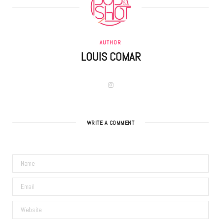
AUTHOR
LOUIS COMAR
I
n
s
t
a
g
WRITE A COMMENT
r
a
m