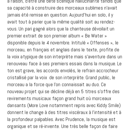
à raison, d’être une bête scénique hallucinante tandis que
sa capacité à construire des morceaux sublimes n’avait
jamais été remise en question. Aujourd’hui en solo, il y
avait tout à parier que la même qualité soit au rendez-
vous. Un pari gagné alors que la chanteuse dévoilait un
premier extrait de son premier album « Be Water »
disponible depuis le 4 novembre. Intitulé « Offenses », le
morceau, en français et anglais dans le texte, profite de
la voix atypique de son interprète mais s’aventure dans un
renouveau face à ses premiers essais dans la musique. Le
ton est grave, les accords envolés, le refrain accrocheur
cristallisé par la voix de son interprète. Grand public, le
morceau a la force que l’on connaissait au duo. Ce
nouveau projet qui se décline déjà en 5 titres s’offre des
revirements musicaux façon grand huit où morceaux
dansants (More Love notamment repris avec Kiddy Smile)
donnent le change à des titres viscéraux à l’intensité et à
la profondeur palpables. Avec Prudence, la musique est
organique et se ré-invente. Une très belle façon de faire