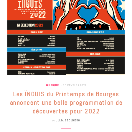
MUSIQUE
25 FÉVRIER 2022
Les ÏNOUIS du Printemps de Bourges
annoncent une belle programmation de
découvertes pour 2022
by
JULIA ESCUDERO