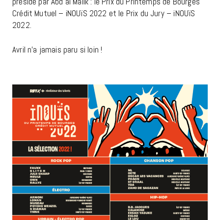
présidé par Abd al Malik : le Prix du Printemps de Bourges
Crédit Mutuel – iNOUïS 2022 et le Prix du Jury – iNOUïS
2022.
Avril n’a jamais paru si loin !