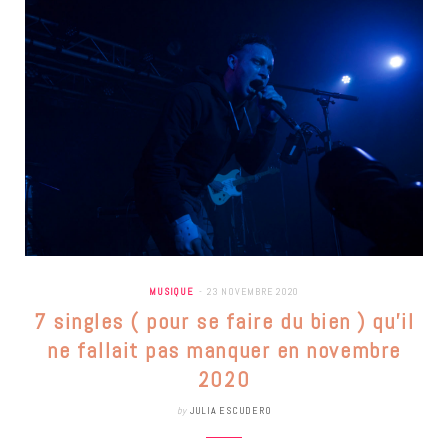
MUSIQUE
23 NOVEMBRE 2020
7 singles ( pour se faire du bien ) qu’il
ne fallait pas manquer en novembre
2020
by
JULIA ESCUDERO