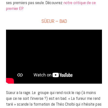
ses premiers pas seule. Découvrez
notre critique de ce
premier EP
.
SÜEUR – BAD
Süeur a la rage. Le groupe qui rend rock le rap (à moins
que ce ne soit l’inverse ?) est en bad. « La fureur me rend
taré » scande la formation de Théo Cholbi qui n’hésite pas