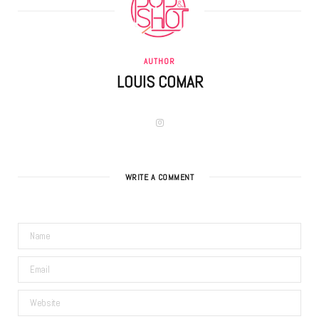
AUTHOR
LOUIS COMAR
I
n
s
t
a
g
WRITE A COMMENT
r
a
m