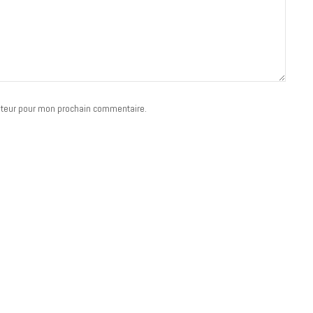
ateur pour mon prochain commentaire.
MUSIQUE
Cage The Elephant, l’ivoire du rock
dévoile « Beaches In Tennessee »
18 JUILLET 2026