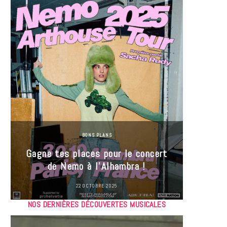
BONS PLANS
Jeu-Co
Gagne tes places pour le concert
limit
de Nemo à l’Alhambra !
22 OCTOBRE 2025
NOS DERNIÈRES DÉCOUVERTES MUSICALES