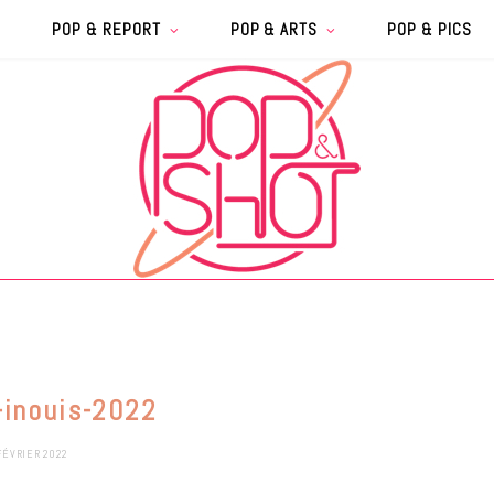
POP & REPORT
POP & ARTS
POP & PICS
e-inouis-2022
FÉVRIER 2022