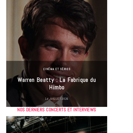
CINÉMA ET SÉRIES
Incel
Warren Beatty : La Fabrique du
genre i
Himbo
14 JUILLET 2026
NOS DERNIERS CONCERTS ET INTERVIEWS