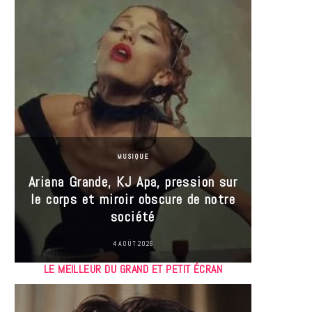
MUSIQUE
Ariana Grande, KJ Apa, pression sur
le corps et miroir obscure de notre
Les
société
réin
4 AOÛT 2026
LE MEILLEUR DU GRAND ET PETIT ÉCRAN