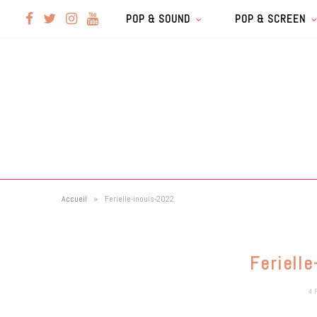
F
T
I
Y
POP & SOUND
POP & SCREEN
a
w
n
o
c
i
s
u
e
t
t
T
b
t
a
u
»
Accueil
Ferielle-inouis-2022
o
e
g
b
o
r
r
e
Feriell
k
a
4 