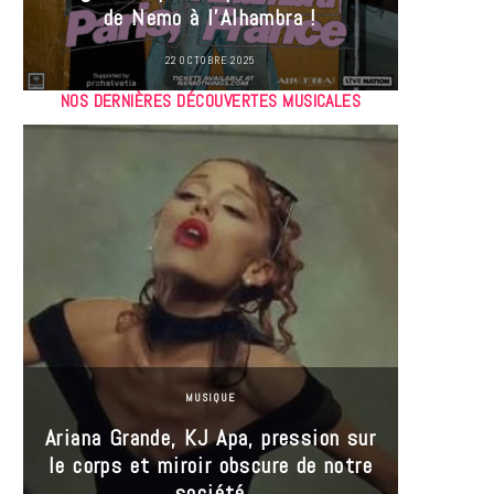
de Nemo à l’Alhambra !
22 OCTOBRE 2025
NOS DERNIÈRES DÉCOUVERTES MUSICALES
MUSIQUE
Ariana Grande, KJ Apa, pression sur
le corps et miroir obscure de notre
Les
société
réin