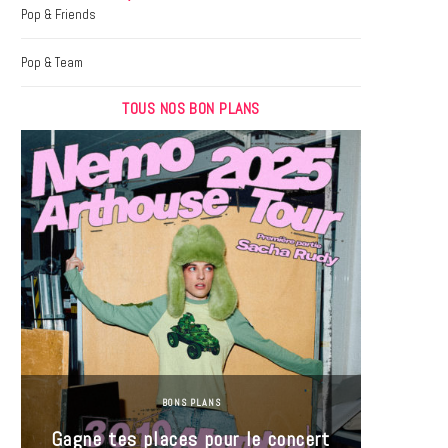
k
a
Pop & Friends
m
Pop & Team
TOUS NOS BON PLANS
BONS PLANS
Jeu-Co
Gagne tes places pour le concert
limit