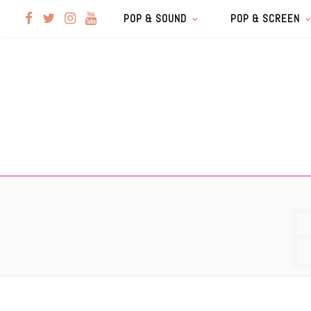
F
T
I
Y
POP & SOUND
POP & SCREEN
a
w
n
o
c
i
s
u
e
t
t
T
b
t
a
u
o
e
g
b
o
r
r
e
k
a