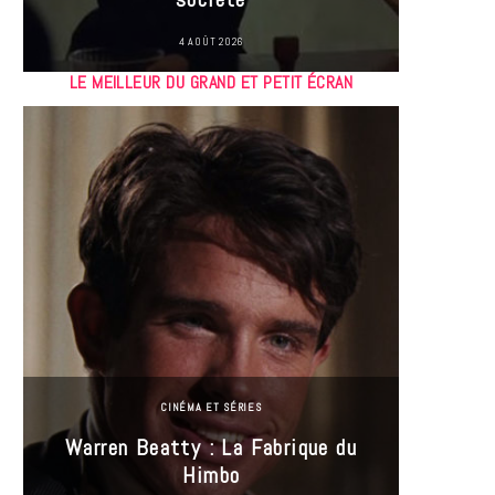
4 AOÛT 2026
LE MEILLEUR DU GRAND ET PETIT ÉCRAN
CINÉMA ET SÉRIES
Incel
Warren Beatty : La Fabrique du
genre i
Himbo