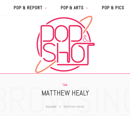
POP & REPORT
POP & ARTS
POP & PICS
BROWSIN
TAG
MATTHEW HEALY
»
Accueil
Matthew Healy