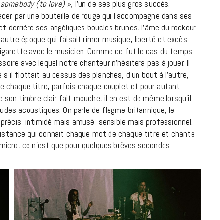
 somebody (to love) »,
l’un de ses plus gros succès.
acer par une bouteille de rouge qui l’accompagne dans ses
et derrière ses angéliques boucles brunes, l’âme du rockeur
 autre époque qui faisait rimer musique, liberté et excès.
cigarette avec le musicien. Comme ce fut le cas du temps
soire avec lequel notre chanteur n’hésitera pas à jouer. Il
il flottait au dessus des planches, d’un bout à l’autre,
 chaque titre, parfois chaque couplet et pour autant
 son timbre clair fait mouche, il en est de même lorsqu’il
rludes acoustiques. On parle de flegme britannique, le
précis, intimidé mais amusé, sensible mais professionnel.
ssistance qui connait chaque mot de chaque titre et chante
le micro, ce n’est que pour quelques brèves secondes.