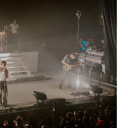
à la Cité des Sciences
14 DÉCEMBRE 2022
MUSIQUE
Cage The Elephant, l’ivoire du rock
dévoile « Beaches In Tennessee »