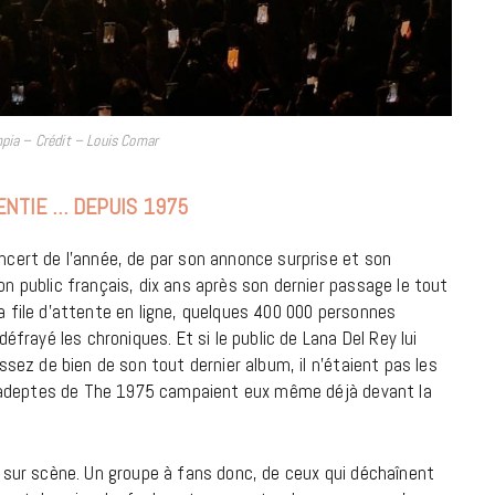
18 JUILLET 2026
mpia – Crédit – Louis Comar
ENTIE … DEPUIS 1975
oncert de l’année, de par son annonce surprise et son
on public français, dix ans après son dernier passage le tout
la file d’attente en ligne, quelques 400 000 personnes
défrayé les chroniques. Et si le public de Lana Del Rey lui
assez de bien de son tout dernier album, il n’étaient pas les
 Les adeptes de The 1975 campaient eux même déjà devant la
CINÉMA ET SÉRIES
Disclosure Day : le retour en grâce
de Steven Spielberg
pe sur scène. Un groupe à fans donc, de ceux qui déchaînent