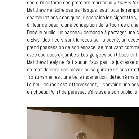
dès qu’il entame ses premiers morceaux
« Lookin for
Matthew ne lâche pas sa flasque, sauf pour la rempl
déambulations scéniques. Il enchaîne les cigarettes, 
à fleur de peau, d’une conception de la tournée d’une
Dans le public, un panneau demande à partager une 
d’Elvis, des fleurs sont lancées sur la scène, un acces
prend possession de son espace, se mouvant comme s’
avec quelques enjambés. Les gorgées sont bues entre
Matthew Healy ne fait aucun faux pas. La justesse de
se met derrière son clavier ou sa guitare et ses inte
frontman en est une belle incarnation, détaché mais 
Le bouillon rock est effervescent, il convainc une a
en choeur. Point de paresse, s’il laisse à son public 