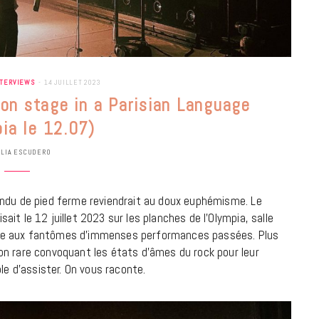
NTERVIEWS
14 JUILLET 2023
 on stage in a Parisian Language
pia le 12.07)
ULIA ESCUDERO
endu de pied ferme reviendrait au doux euphémisme. Le
it le 12 juillet 2023 sur les planches de l’Olympia, salle
âce aux fantômes d’immenses performances passées. Plus
on rare convoquant les états d’âmes du rock pour leur
le d’assister. On vous raconte.
BONS PLANS
Les Eclatantes : une soirée entre
concerts, expos, kart, aéroplume…