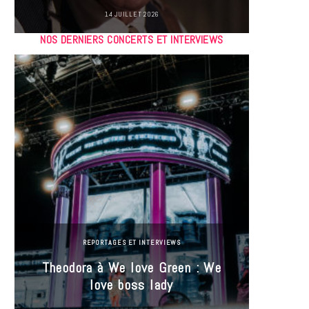
14 JUILLET 2026
NOS DERNIERS CONCERTS ET INTERVIEWS
REPORTAGES ET INTERVIEWS
Theodora à We love Green : We
Hayle
love boss lady
Gree