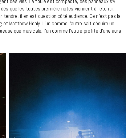
angent des vies. La foule est compacte, des panneaux s’y
9 JUIN 2026
dès que les toutes première notes viennent à retentir.
ur tendre, il en est question côté audience. Ce n’est pas la
ng et Matthew Healy. L’un comme l’autre sait séduire un
ureuse que musicale, l’un comme l’autre profite d’une aura
REPORTAGES ET INTERVIEWS
We Love Green se met au vert sur
la Montagne de Gorillaz