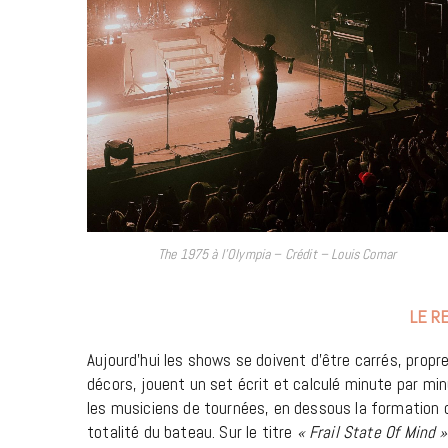
The 1975 à l’Olympia – Crédit – Louis Comar
LE R
Aujourd’hui les shows se doivent d’être carrés, propr
décors, jouent un set écrit et calculé minute par min
les musiciens de tournées, en dessous la formation 
totalité du bateau. Sur le titre
«
Frail State Of Mind 