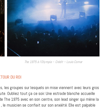
7 JUIN 2026
The 1975 à l’Olympia – Crédit – Louis Comar
LIFESTYLE
ETOUR DU ROI
Gainsbourg, toute une vie :
documentaire plus Ginsburg que
es, les groupes sur lesquels on mise viennent avec leurs gros
Gainsbarre à ne pas manquer sur
ute. Oubliez tout ça ce soir. Une estrade blanche accueille
France 3
de The 1975 avec en son centre, son lead singer qui mène la
»
, le musicien se confiait sur son anxiété. Elle est palpable
18 FÉVRIER 2021