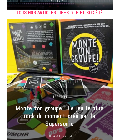
9 JUIN 2026
TOUS NOS ARTICLES LIFESTYLE ET SOCIÉTÉ
LIFESTYLE
Monte ton groupe : Le jeu le plus
35 Mi
rock du moment créé par le
« J’es
Supersonic
ma t
18 JANVIER 2023