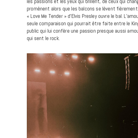
les passions et les yeux qui brillent, de ceux qui ch
promènent alors que les balcons se lèvent fièrement 
« Love Me Tender » d’Elvis Presley ouvre le bal. L’amo
seule comparaison qui pourrait être faite entre le Ki
public qui lui confère une passion presque aussi amo
qui sent le rock.