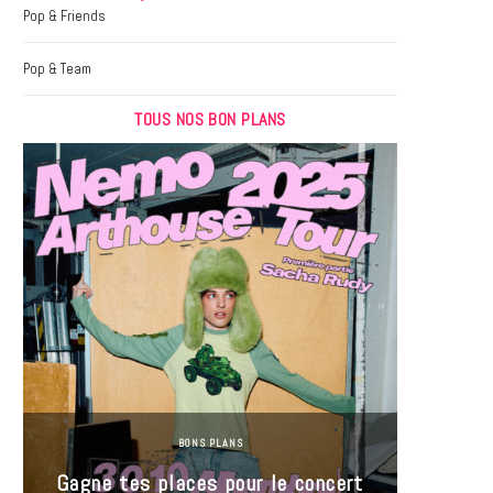
k
a
Pop & Friends
m
Pop & Team
TOUS NOS BON PLANS
BONS PLANS
Jeu-Co
Gagne tes places pour le concert
limit