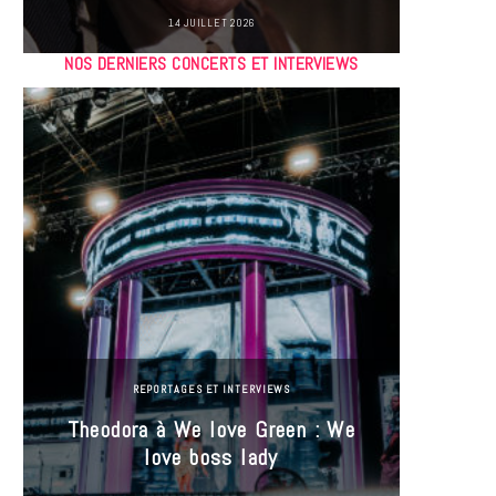
14 JUILLET 2026
NOS DERNIERS CONCERTS ET INTERVIEWS
REPORTAGES ET INTERVIEWS
Theodora à We love Green : We
Hayle
love boss lady
Gree