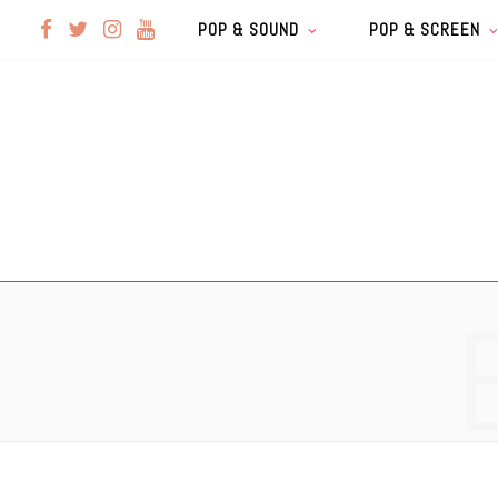
F
T
I
Y
POP & SOUND
POP & SCREEN
a
w
n
o
c
i
s
u
e
t
t
T
b
t
a
u
o
e
g
b
o
r
r
e
k
a