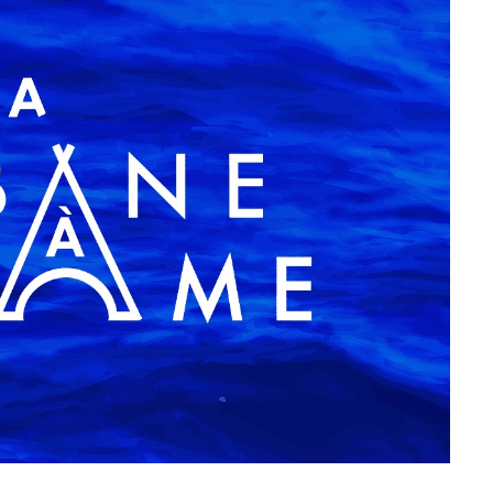
7 JUIN 2026
LIFESTYLE
Gainsbourg, toute une vie :
documentaire plus Ginsburg que
Gainsbarre à ne pas manquer sur
France 3
18 FÉVRIER 2021