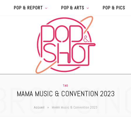
POP & REPORT
POP & ARTS
POP & PICS
BROWSIN
TAG
MAMA MUSIC & CONVENTION 2023
»
Accueil
MaMA Music & Convention 2023