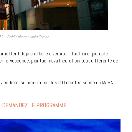
9 JUIN 2026
2 – Crédit photo : Louis Comar
mettent déjà une belle diversité. Il faut dire que côté
effervescence, pointue, novatrice et surtout différente de
 viendront se produire sur les différentes scène du MaMA
, DEMANDEZ LE PROGRAMME
REPORTAGES ET INTERVIEWS
We Love Green se met au vert sur
la Montagne de Gorillaz