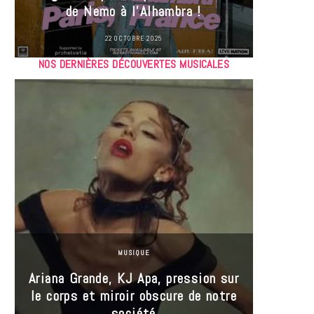
de Nemo à l’Alhambra !
22 OCTOBRE 2025
NOS DERNIÈRES DÉCOUVERTES MUSICALES
MUSIQUE
Ariana Grande, KJ Apa, pression sur
le corps et miroir obscure de notre
Les
société
réin