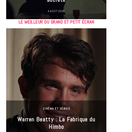
4 AOÛT 2026
LE MEILLEUR DU GRAND ET PETIT ÉCRAN
CINÉMA ET SÉRIES
Incel
Warren Beatty : La Fabrique du
genre i
Himbo