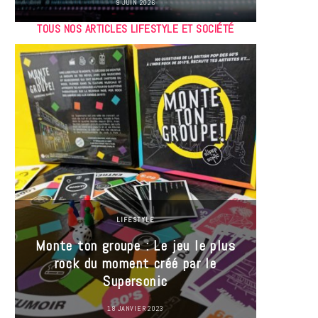
9 JUIN 2026
TOUS NOS ARTICLES LIFESTYLE ET SOCIÉTÉ
LIFESTYLE
Monte ton groupe : Le jeu le plus
35 Mi
rock du moment créé par le
« J’es
Supersonic
ma t
18 JANVIER 2023