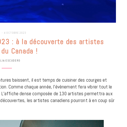
E
4 OCTOBRE 2023
3 : à la découverte des artistes
 du Canada !
ULIA ESCUDERO
atures baissent, il est temps de cuisiner des courges et
tion. Comme chaque année, l’évènement fera vibrer tout le
re. L’affiche dense composée de 130 artistes permettra aux
s découvertes, les artistes canadiens pourront à en coup sûr
BONS PLANS
Les Eclatantes : une soirée entre
concerts, expos, kart, aéroplume…