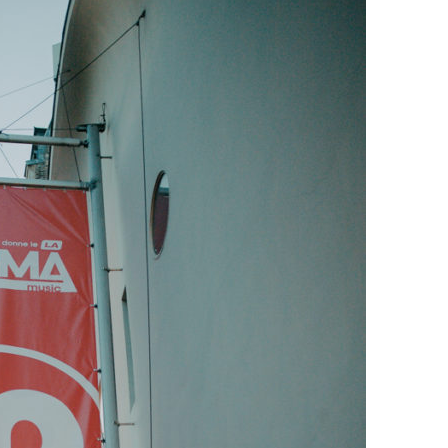
à la Cité des Sciences
14 DÉCEMBRE 2022
MUSIQUE
Cage The Elephant, l’ivoire du rock
dévoile « Beaches In Tennessee »