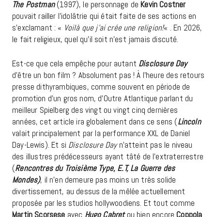
The Postman
(1997), le personnage de
Kevin Costner
pouvait railler l’idolâtrie qui était faite de ses actions en
s’exclamant : «
Voilà que j’ai crée une religion!
« . En 2026,
le fait religieux, quel qu’il soit n’est jamais discuté.
Est-ce que cela empêche pour autant
Disclosure Day
d’être un bon film ? Absolument pas ! À l’heure des retours
presse dithyrambiques, comme souvent en période de
promotion d’un gros nom, d’Outre Atlantique parlant du
meilleur Spielberg des vingt ou vingt cinq dernières
années, cet article ira globalement dans ce sens (
Lincoln
valait principalement par la performance XXL de Daniel
Day-Lewis). Et si
Disclosure Day
n’atteint pas le niveau
des illustres prédécesseurs ayant tâté de l’extraterrestre
(
Rencontres du Troisième Type, E.T, La Guerre des
Mondes)
, il n’en demeure pas moins un très solide
divertissement, au dessus de la mêlée actuellement
proposée par les studios hollywoodiens. Et tout comme
Martin Scorsese
avec
Hugo Cabret
ou bien encore
Coppola