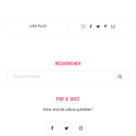
LIRE PLUS
RECHERCHER
Search
for:
POP & SHOT
Votre shot de culture quotidien !
F
T
I