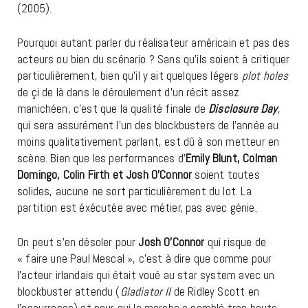
(2005).
Pourquoi autant parler du réalisateur américain et pas des
acteurs ou bien du scénario ? Sans qu’ils soient à critiquer
particulièrement, bien qu’il y ait quelques légers
plot holes
de çi de là dans le déroulement d’un récit assez
manichéen, c’est que la qualité finale de
Disclosure Day
,
qui sera assurément l’un des blockbusters de l’année au
moins qualitativement parlant, est dû à son metteur en
scène. Bien que les performances d’
Emily Blunt, Colman
Domingo, Colin Firth et Josh O’Connor
soient toutes
solides, aucune ne sort particulièrement du lot. La
partition est éxécutée avec métier, pas avec génie.
On peut s’en désoler pour
Josh O’Connor
qui risque de
« faire une Paul Mescal », c’est à dire que comme pour
l’acteur irlandais qui était voué au star system avec un
blockbuster attendu (
Gladiator II
de Ridley Scott en
l’occurrence) et pour qui la marche a semblé trop haute,