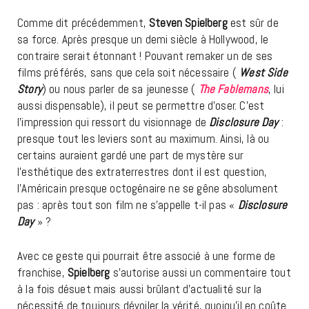
Comme dit précédemment,
Steven Spielberg
est sûr de
sa force. Après presque un demi siècle à Hollywood, le
contraire serait étonnant ! Pouvant remaker un de ses
films préférés, sans que cela soit nécessaire (
West Side
Story
) ou nous parler de sa jeunesse (
The Fablemans
, lui
aussi dispensable), il peut se permettre d’oser. C’est
l’impression qui ressort du visionnage de
Disclosure Day
:
presque tout les leviers sont au maximum. Ainsi, là ou
certains auraient gardé une part de mystère sur
l’esthétique des extraterrestres dont il est question,
l’Américain presque octogénaire ne se gêne absolument
pas : après tout son film ne s’appelle t-il pas «
Disclosure
Day
» ?
Avec ce geste qui pourrait être associé à une forme de
franchise,
Spielberg
s’autorise aussi un commentaire tout
à la fois désuet mais aussi brûlant d’actualité sur la
nécessité de toujours dévoiler la vérité, quoiqu’il en coûte.