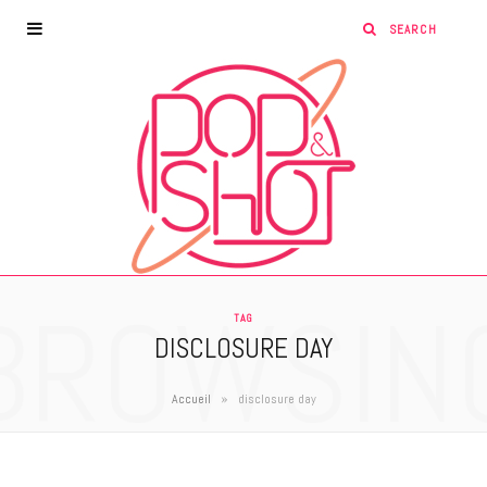
BROWSIN
TAG
DISCLOSURE DAY
»
Accueil
disclosure day