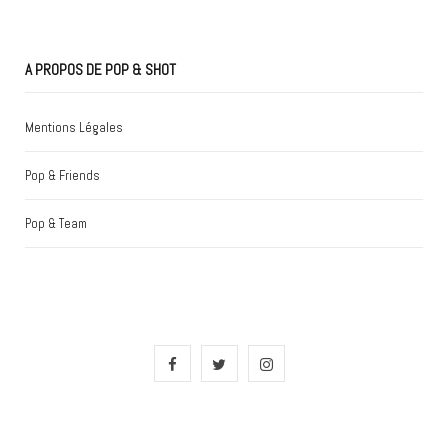
A PROPOS DE POP & SHOT
Mentions Légales
Pop & Friends
Pop & Team
F
T
I
a
w
n
c
i
s