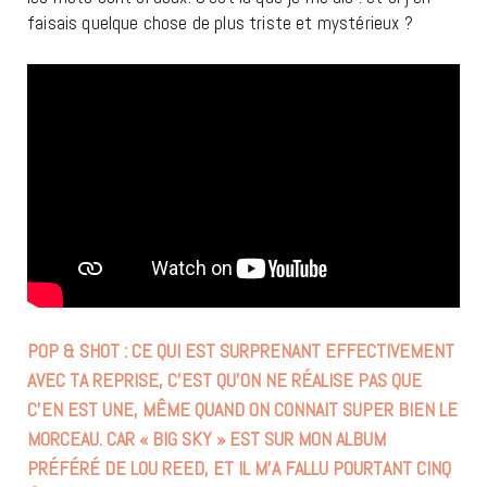
faisais quelque chose de plus triste et mystérieux ?
POP & SHOT : CE QUI EST SURPRENANT EFFECTIVEMENT
AVEC TA REPRISE, C’EST QU’ON NE RÉALISE PAS QUE
C’EN EST UNE, MÊME QUAND ON CONNAIT SUPER BIEN LE
MORCEAU. CAR « BIG SKY » EST SUR MON ALBUM
PRÉFÉRÉ DE LOU REED, ET IL M’A FALLU POURTANT CINQ