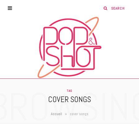
BROWSIN
TAG
COVER SONGS
»
Accueil
cover songs