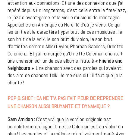
attention aux connexions. Et une des connexions que j’ai
repéré depuis un longtemps, c’est celle entre le free-jazz,
le jazz d’avant-garde et la vieille musique de montagne
Appalaches en Amérique du Nord, là d’où je viens. Ce qui
les unit est le caractère hyper brut de ces musiques : le
son brut de la voix, le son brut du violon, le son brut
d’artistes comme Albert Ayler, Pharoah Sanders, Ornette
Coleman… Et j’ai remarqué qu’Ornette Coleman chantait
une chanson sur un de ces albums intitulé
« Friends and
Neighbours »
. Une chanson avec des paroles qui avaient
des airs de chanson folk. Je me suis dit : il faut que je la
chante !
POP & SHOT : CA NE T’A PAS FAIT PEUR DE REPRENDRE
UNE CHANSON AUSSI BRUYANTE ET DYNAMIQUE ?
Sam Amidon :
C’est vrai que la version originale est
complètement dingue. Ornette Coleman est au violon en
plus ! Les paroles et la mélodie m’ont vraiment parlé. Avec