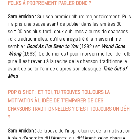
FOLKS À PROPREMENT PARLER DONC ?
Sam Amidon :
Sur son premier album majoritairement. Puis
il a pris une pause avant de publier dans les années 90,
soit 30 ans plus tard, deux sublimes albums de chansons
folk traditionnelles, qu’il a enregistré à la maison il me
semble :
Good As I’ve Been to You
(1992) et
World Gone
Wrong
(1993). Ce dernier est pour moi son meilleur de folk
pure. Il est revenu à la racine de la chanson traditionnelle
avant de sortir l’année d’après son classique
Time Out of
Mind
.
POP & SHOT : ET TOI, TU TROUVES TOUJOURS LA
MOTIVATION À L’IDÉE DE T’EMPARER DE CES
CHANSONS TRADITIONNELLES ? C’EST TOUJOURS UN DÉFI
?
Sam Amidon :
Je trouve de l’inspiration et de la motivation
à plein d’endroits différents, qui diffèrent selon chaque