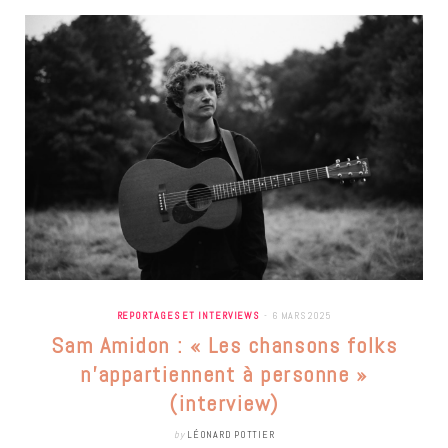
REPORTAGES ET INTERVIEWS
6 MARS 2025
Sam Amidon : « Les chansons folks
n’appartiennent à personne »
(interview)
by
LÉONARD POTTIER