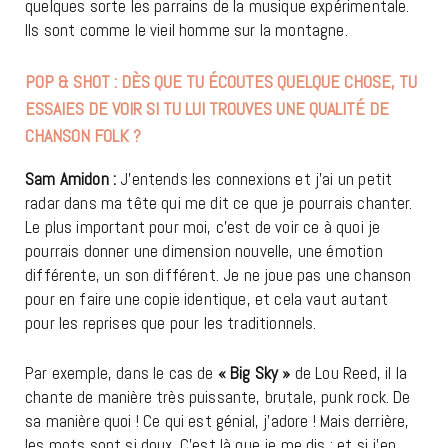
quelques sorte les parrains de la musique expérimentale.
Ils sont comme le vieil homme sur la montagne.
POP & SHOT : DÈS QUE TU ÉCOUTES QUELQUE CHOSE, TU
ESSAIES DE VOIR SI TU LUI TROUVES UNE QUALITÉ DE
CHANSON FOLK ?
Sam Amidon :
J’entends les connexions et j’ai un petit
radar dans ma tête qui me dit ce que je pourrais chanter.
Le plus important pour moi, c’est de voir ce à quoi je
pourrais donner une dimension nouvelle, une émotion
différente, un son différent. Je ne joue pas une chanson
pour en faire une copie identique, et cela vaut autant
pour les reprises que pour les traditionnels.
Par exemple, dans le cas de
« Big Sky »
de Lou Reed, il la
chante de manière très puissante, brutale, punk rock. De
sa manière quoi ! Ce qui est génial, j’adore ! Mais derrière,
les mots sont si doux. C’est là que je me dis : et si j’en