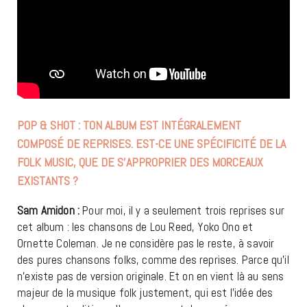
POP & SHOT : TON ALBUM EST INTÉGRALEMENT
COMPOSÉ DE REPRISES. EST-CE UNE SPÉCIFICITÉ DE LA
FOLK MUSIC, QUE DE S’APPROPRIER DES MORCEAUX
EXISTANTS ?
Sam Amidon :
Pour moi, il y a seulement trois reprises sur
cet album : les chansons de Lou Reed, Yoko Ono et
Ornette Coleman. Je ne considère pas le reste, à savoir
des pures chansons folks, comme des reprises. Parce qu’il
n’existe pas de version originale. Et on en vient là au sens
majeur de la musique folk justement, qui est l’idée des