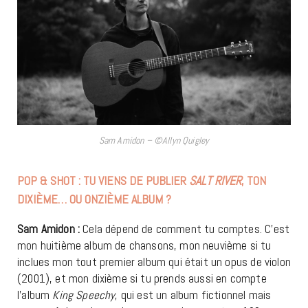
Sam Amidon – ©Allyn Quigley
POP & SHOT : TU VIENS DE PUBLIER
SALT RIVER
, TON
DIXIÈME… OU ONZIÈME ALBUM ?
Sam Amidon :
Cela dépend de comment tu comptes. C’est
mon huitième album de chansons, mon neuvième si tu
inclues mon tout premier album qui était un opus de violon
(2001), et mon dixième si tu prends aussi en compte
l’album
King Speechy
, qui est un album fictionnel mais