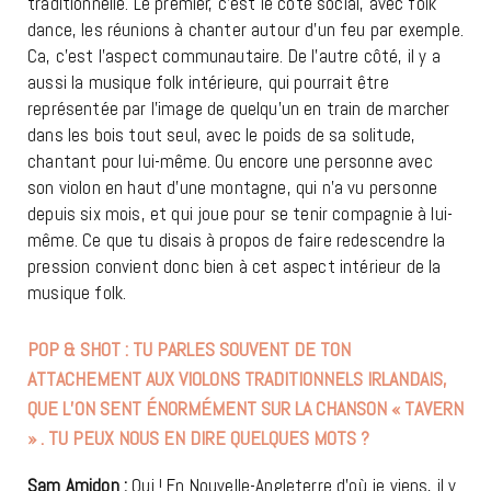
traditionnelle. Le premier, c’est le côté social, avec folk
dance, les réunions à chanter autour d’un feu par exemple.
Ca, c’est l’aspect communautaire. De l’autre côté, il y a
aussi la musique folk intérieure, qui pourrait être
représentée par l’image de quelqu’un en train de marcher
dans les bois tout seul, avec le poids de sa solitude,
chantant pour lui-même. Ou encore une personne avec
son violon en haut d’une montagne, qui n’a vu personne
depuis six mois, et qui joue pour se tenir compagnie à lui-
même. Ce que tu disais à propos de faire redescendre la
pression convient donc bien à cet aspect intérieur de la
musique folk.
POP & SHOT : TU PARLES SOUVENT DE TON
ATTACHEMENT AUX VIOLONS TRADITIONNELS IRLANDAIS,
QUE L’ON SENT ÉNORMÉMENT SUR LA CHANSON « TAVERN
» . TU PEUX NOUS EN DIRE QUELQUES MOTS ?
Sam Amidon :
Oui ! En Nouvelle-Angleterre d’où je viens, il y