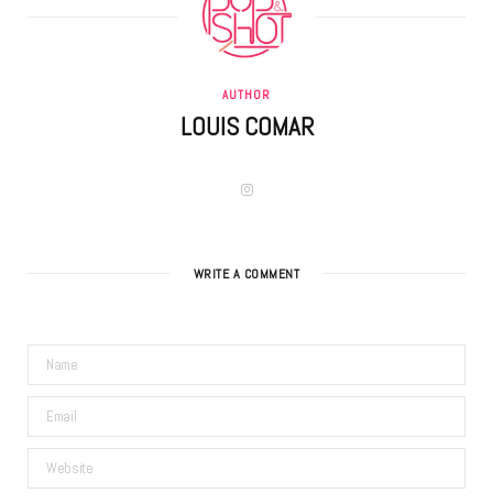
AUTHOR
LOUIS COMAR
I
n
s
t
a
g
WRITE A COMMENT
r
a
m