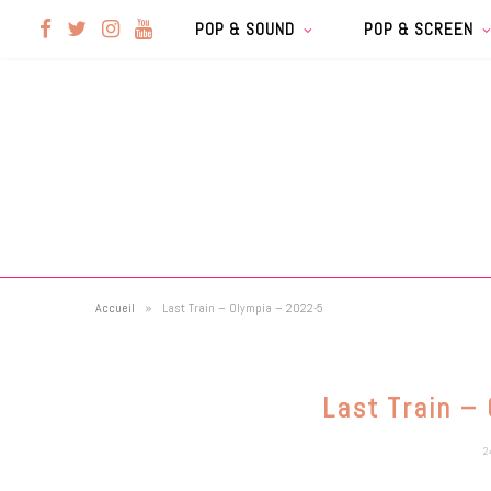
F
T
I
Y
POP & SOUND
POP & SCREEN
a
w
n
o
c
i
s
u
e
t
t
T
b
t
a
u
»
Accueil
Last Train – Olympia – 2022-5
o
e
g
b
o
r
r
e
Last Train –
k
a
2