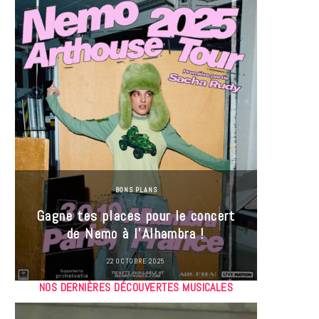
BONS PLANS
Jeu-Co
Gagne tes places pour le concert
limit
de Nemo à l’Alhambra !
22 OCTOBRE 2025
NOS DERNIÈRES DÉCOUVERTES MUSICALES