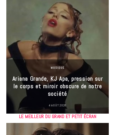
MUSIQUE
Ariana Grande, KJ Apa, pression sur
le corps et miroir obscure de notre
Les
société
réin
4 AOÛT 2026
LE MEILLEUR DU GRAND ET PETIT ÉCRAN