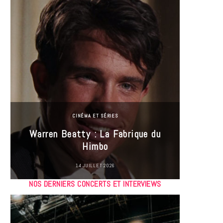
CINÉMA ET SÉRIES
Incel
Warren Beatty : La Fabrique du
genre i
Himbo
14 JUILLET 2026
NOS DERNIERS CONCERTS ET INTERVIEWS