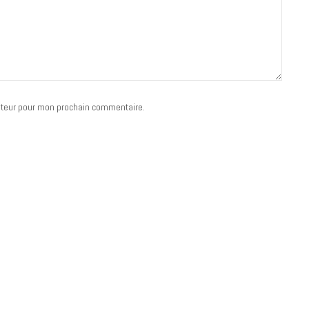
ateur pour mon prochain commentaire.
MUSIQUE
Cage The Elephant, l’ivoire du rock
dévoile « Beaches In Tennessee »
18 JUILLET 2026