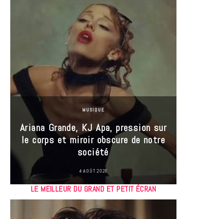
MUSIQUE
Ariana Grande, KJ Apa, pression sur
le corps et miroir obscure de notre
Les
société
réin
4 AOÛT 2026
LE MEILLEUR DU GRAND ET PETIT ÉCRAN