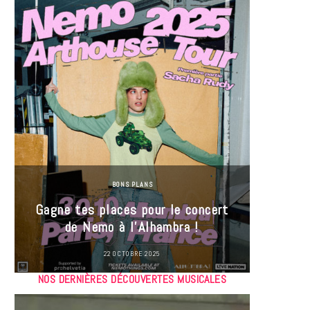
BONS PLANS
Jeu-Co
Gagne tes places pour le concert
limit
de Nemo à l’Alhambra !
22 OCTOBRE 2025
NOS DERNIÈRES DÉCOUVERTES MUSICALES