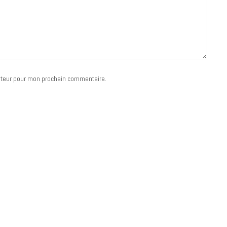
ateur pour mon prochain commentaire.
MUSIQUE
Cage The Elephant, l’ivoire du rock
dévoile « Beaches In Tennessee »
18 JUILLET 2026