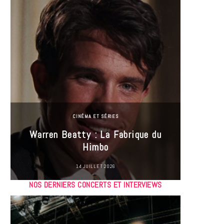
CINÉMA ET SÉRIES
Incel
Warren Beatty : La Fabrique du
genre i
Himbo
14 JUILLET 2026
NOS DERNIERS CONCERTS ET INTERVIEWS