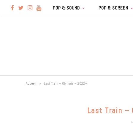
F
T
I
Y
POP & SOUND
POP & SCREEN
a
w
n
o
c
i
s
u
e
t
t
T
b
t
a
u
»
Accueil
Last Train – Olympia – 2022-4
o
e
g
b
o
r
r
e
Last Train –
k
a
2