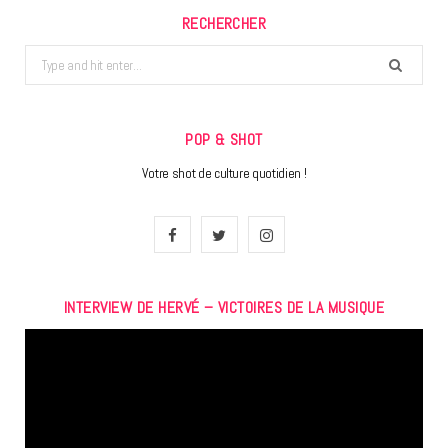
RECHERCHER
Search
for:
POP & SHOT
Votre shot de culture quotidien !
F
T
I
a
w
n
INTERVIEW DE HERVÉ – VICTOIRES DE LA MUSIQUE
c
i
s
Lecteur
e
t
t
vidéo
b
t
a
o
e
g