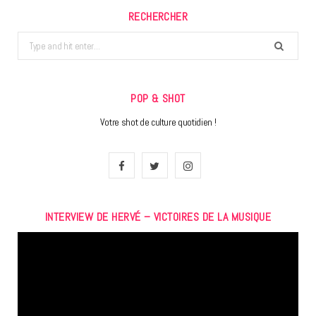
RECHERCHER
Search
for:
POP & SHOT
Votre shot de culture quotidien !
F
T
I
a
w
n
INTERVIEW DE HERVÉ – VICTOIRES DE LA MUSIQUE
c
i
s
Lecteur
e
t
t
vidéo
b
t
a
o
e
g