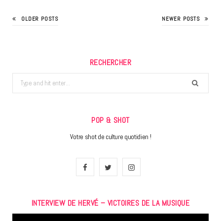
OLDER POSTS
NEWER POSTS
RECHERCHER
Search
for:
POP & SHOT
Votre shot de culture quotidien !
F
T
I
a
w
n
INTERVIEW DE HERVÉ – VICTOIRES DE LA MUSIQUE
c
i
s
Lecteur