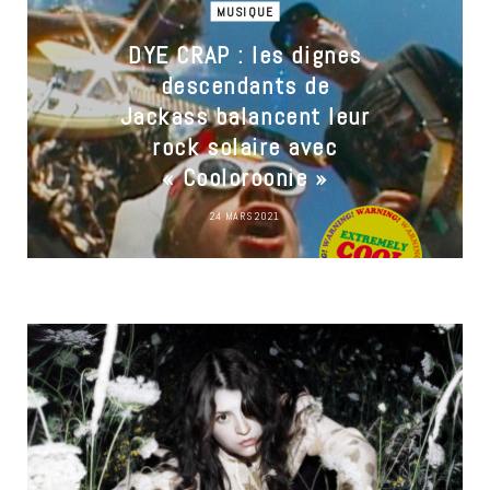
MUSIQUE
DYE CRAP : les dignes
descendants de
Jackass balancent leur
rock solaire avec
« Cooloroonie »
24 MARS 2021