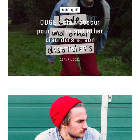
MUSIQUE
ODGE : clair-obscur
pour « Love and other
disorders », son
premier EP
22 AVRIL 2021