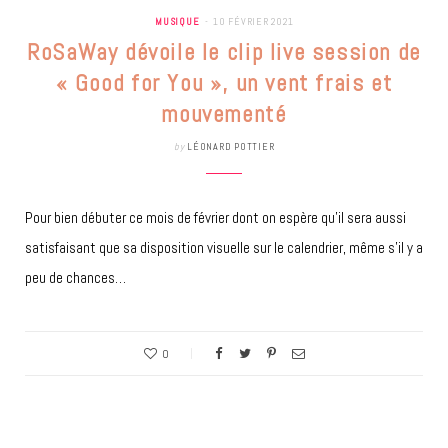
MUSIQUE
10 FÉVRIER 2021
RoSaWay dévoile le clip live session de
« Good for You », un vent frais et
mouvementé
by
LÉONARD POTTIER
Pour bien débuter ce mois de février dont on espère qu’il sera aussi
satisfaisant que sa disposition visuelle sur le calendrier, même s’il y a
peu de chances…
0