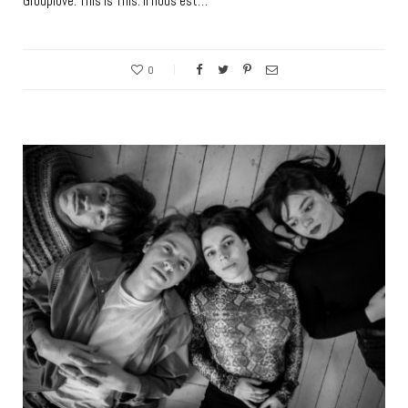
Grouplove. This is This. Il nous est…
0