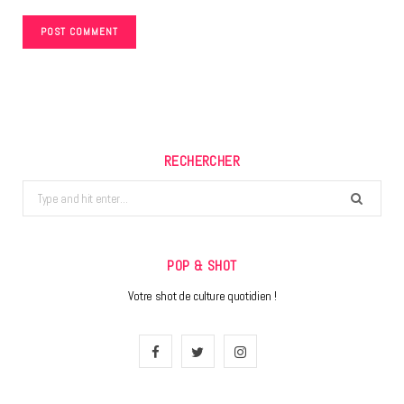
RECHERCHER
Search
for:
POP & SHOT
Votre shot de culture quotidien !
F
T
I
a
w
n