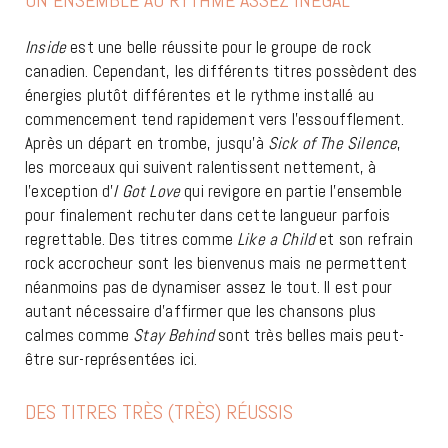
UN ENSEMBLE AU RYTHME ASSEZ INÉGAL
Inside
est une belle réussite pour le groupe de rock
canadien. Cependant, les différents titres possèdent des
énergies plutôt différentes et le rythme installé au
commencement tend rapidement vers l’essoufflement.
Après un départ en trombe, jusqu’à
Sick of The Silence
,
les morceaux qui suivent ralentissent nettement, à
l’exception d’
I Got Love
qui revigore en partie l’ensemble
pour finalement rechuter dans cette langueur parfois
regrettable. Des titres comme
Like a Child
et son refrain
rock accrocheur sont les bienvenus mais ne permettent
néanmoins pas de dynamiser assez le tout. Il est pour
autant nécessaire d’affirmer que les chansons plus
calmes comme
Stay Behind
sont très belles mais peut-
être sur-représentées ici.
DES TITRES TRÈS (TRÈS) RÉUSSIS