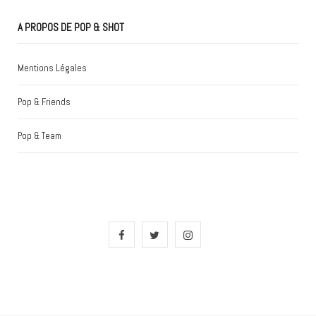
A PROPOS DE POP & SHOT
Mentions Légales
Pop & Friends
Pop & Team
F
T
I
a
w
n
c
i
s
e
t
t