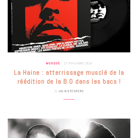
MUSIQUE
27 NOVEMBRE 2024
La Haine : atterrissage musclé de la
réédition de la B.O dans les bacs !
by
JULIA ESCUDERO