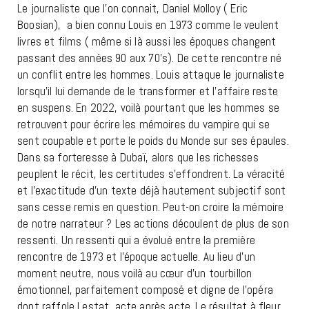
Le journaliste que l’on connait, Daniel Molloy ( Eric
Boosian),
a bien connu Louis en 1973 comme le veulent
livres et films ( même si là aussi les époques changent
passant des années 90 aux 70’s). De cette rencontre né
un conflit entre les hommes. Louis attaque le journaliste
lorsqu’il lui demande de le transformer et l’affaire reste
en suspens. En 2022, voilà pourtant que les hommes se
retrouvent pour écrire les mémoires du vampire qui se
sent coupable et porte le poids du Monde sur ses épaules.
Dans sa forteresse à Dubaï, alors que les richesses
peuplent le récit, les certitudes s’effondrent. La véracité
et l’exactitude d’un texte déjà hautement subjectif sont
sans cesse remis en question. Peut-on croire la mémoire
de notre narrateur ? Les actions découlent de plus de son
ressenti. Un ressenti qui a évolué entre la première
rencontre de 1973 et l’époque actuelle. Au lieu d’un
moment neutre, nous voilà au cœur d’un tourbillon
émotionnel, parfaitement composé et digne de l’opéra
dont raffole Lestat, acte après acte. Le résultat à fleur