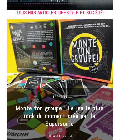
9 JUIN 2026
TOUS NOS ARTICLES LIFESTYLE ET SOCIÉTÉ
LIFESTYLE
Monte ton groupe : Le jeu le plus
35 Mi
rock du moment créé par le
« J’es
Supersonic
ma t
18 JANVIER 2023