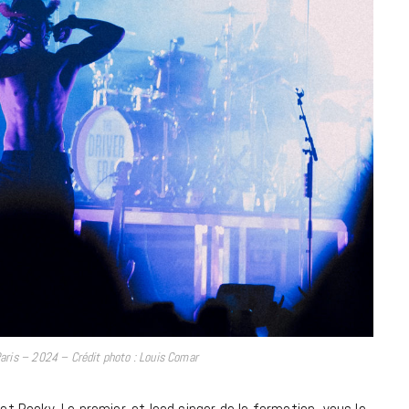
à la Cité des Sciences
14 DÉCEMBRE 2022
MUSIQUE
aris – 2024 – Crédit photo : Louis Comar
Cage The Elephant, l’ivoire du rock
dévoile « Beaches In Tennessee »
 et Rocky. Le premier, et lead singer de la formation, vous le