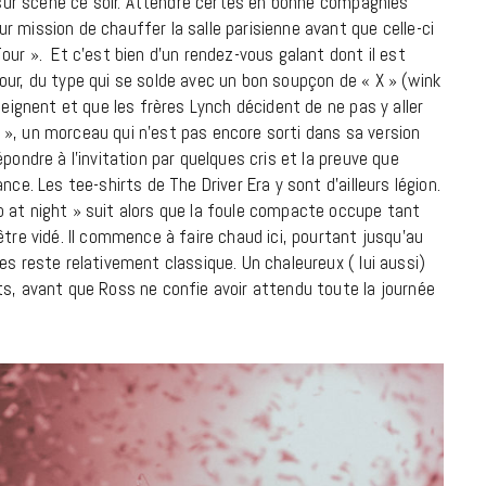
h sur scène ce soir. Attendre certes en bonne compagnies
7 JUIN 2026
 mission de chauffer la salle parisienne avant que celle-ci
our ». Et c’est bien d’un rendez-vous galant dont il est
our, du type qui se solde avec un bon soupçon de « X » (wink
teignent et que les frères Lynch décident de ne pas y aller
», un morceau qui n’est pas encore sorti dans sa version
pondre à l’invitation par quelques cris et la preuve que
ce. Les tee-shirts de The Driver Era y sont d’ailleurs légion.
 at night » suit alors que la foule compacte occupe tant
être vidé. Il commence à faire chaud ici, pourtant jusqu’au
es reste relativement classique. Un chaleureux ( lui aussi)
ts, avant que Ross ne confie avoir attendu toute la journée
LIFESTYLE
Gainsbourg, toute une vie :
documentaire plus Ginsburg que
Gainsbarre à ne pas manquer sur
France 3
18 FÉVRIER 2021