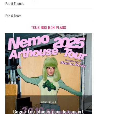
k
a
Pop & Friends
m
Pop & Team
TOUS NOS BON PLANS
BONS PLANS
Jeu-Co
Gagne tes places pour le concert
limit