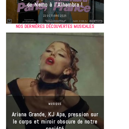
de Nemo à l’Alhambra !
22 OCTOBRE 2025
NOS DERNIÈRES DÉCOUVERTES MUSICALES
MUSIQUE
Ariana Grande, KJ Apa, pression sur
le corps et miroir obscure de notre
Les
société
réin