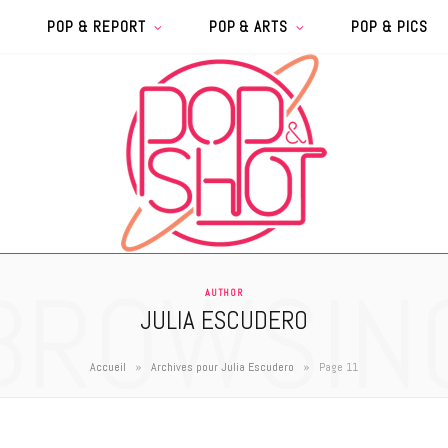
POP & REPORT
POP & ARTS
POP & PICS
BROWSIN
AUTHOR
JULIA ESCUDERO
»
»
Accueil
Archives pour Julia Escudero
Page 11