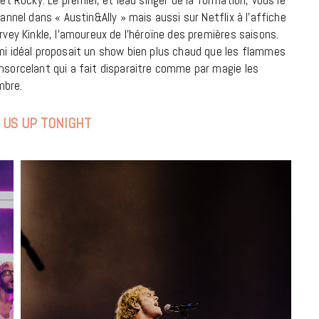
annel dans « Austin&Ally » mais aussi sur Netflix à l’affiche
18 JUILLET 2026
rvey Kinkle, l’amoureux de l’héroïne des premières saisons.
ami idéal proposait un show bien plus chaud que les flammes
ensorcelant qui a fait disparaitre comme par magie les
mbre.
 US UP TONIGHT
CINÉMA ET SÉRIES
Disclosure Day : le retour en grâce
de Steven Spielberg