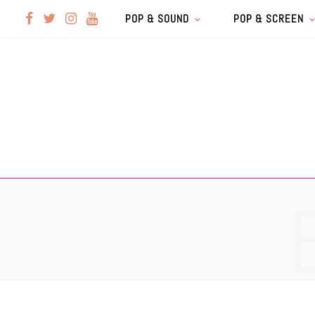
F
T
I
Y
POP & SOUND
POP & SCREEN
a
w
n
o
c
i
s
u
e
t
t
T
b
t
a
u
o
e
g
b
o
r
r
e
k
a