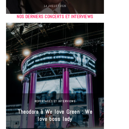
14 JUILLET 2026
NOS DERNIERS CONCERTS ET INTERVIEWS
REPORTAGES ET INTERVIEWS
Theodora à We love Green : We
Hayle
love boss lady
Gree