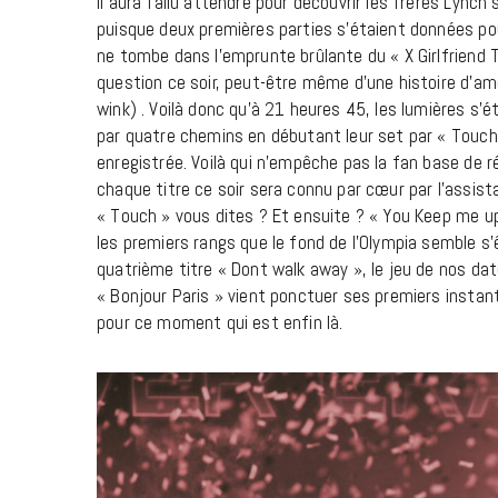
Il aura fallu attendre pour découvrir les frères Lync
puisque deux premières parties s’étaient données pour
ne tombe dans l’emprunte brûlante du « X Girlfriend T
question ce soir, peut-être même d’une histoire d’am
wink) . Voilà donc qu’à 21 heures 45, les lumières s’é
par quatre chemins en débutant leur set par « Touch 
enregistrée. Voilà qui n’empêche pas la fan base de ré
chaque titre ce soir sera connu par cœur par l’assistan
« Touch » vous dites ? Et ensuite ? « You Keep me up
les premiers rangs que le fond de l’Olympia semble s’
quatrième titre « Dont walk away », le jeu de nos dat
« Bonjour Paris » vient ponctuer ses premiers instan
pour ce moment qui est enfin là.