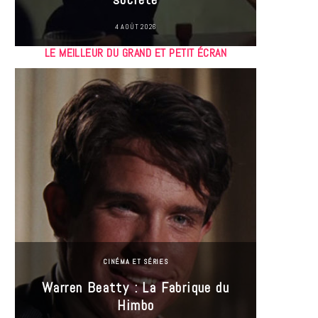
4 AOÛT 2026
LE MEILLEUR DU GRAND ET PETIT ÉCRAN
CINÉMA ET SÉRIES
Incel
Warren Beatty : La Fabrique du
genre i
Himbo