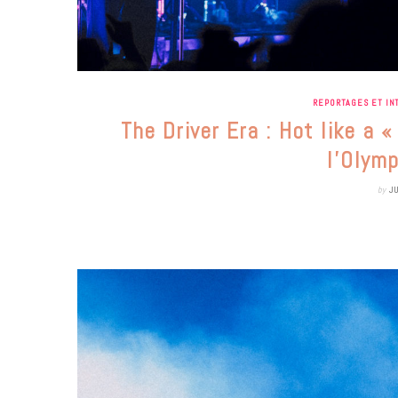
REPORTAGES ET IN
The Driver Era : Hot like a
l’Olymp
by
J