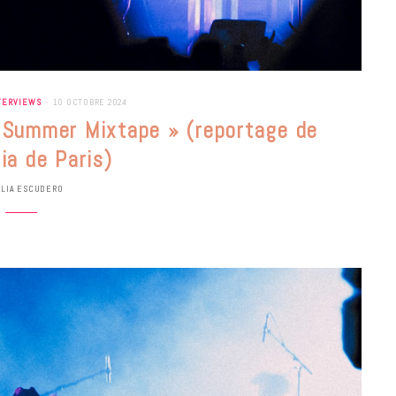
TERVIEWS
10 OCTOBRE 2024
 « Summer Mixtape » (reportage de
ia de Paris)
ULIA ESCUDERO
BONS PLANS
Les Eclatantes : une soirée entre
concerts, expos, kart, aéroplume…