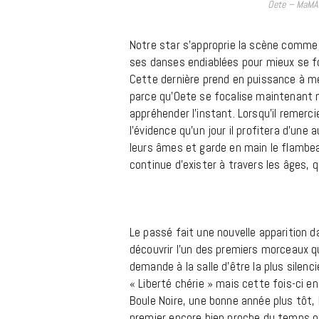
Oete – MaMA 
Notre star s’approprie la scène comme 
ses danses endiablées pour mieux se fo
Cette dernière prend en puissance à mes
parce qu’Oete se focalise maintenant m
appréhender l’instant. Lorsqu’il remerc
l’évidence qu’un jour il profitera d’une a
leurs âmes et garde en main le flamb
continue d’exister à travers les âges, qu
Le passé fait une nouvelle apparition da
découvrir l’un des premiers morceaux qu’i
demande à la salle d’être la plus silenc
« Liberté chérie » mais cette fois-ci en 
Boule Noire, une bonne année plus tôt
premier encore bien proche du temps où 