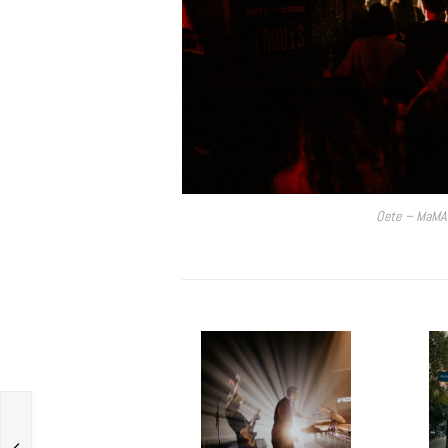
Oete – MaMA 
s