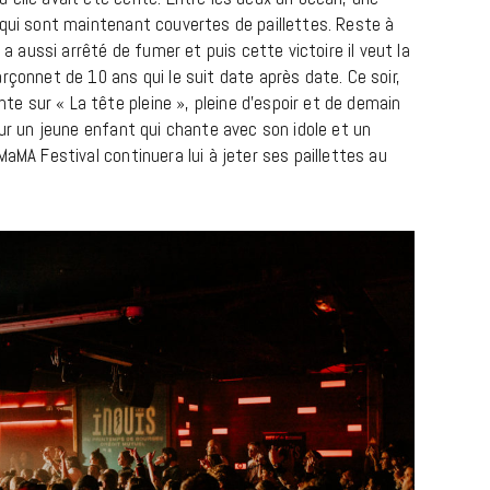
 qui sont maintenant couvertes de paillettes. Reste à
 a aussi arrêté de fumer et puis cette victoire il veut la
rçonnet de 10 ans qui le suit date après date. Ce soir,
 sur « La tête pleine », pleine d’espoir et de demain
sur un jeune enfant qui chante avec son idole et un
MaMA Festival continuera lui à jeter ses paillettes au
LIFESTYLE
Gainsbourg, toute une vie :
documentaire plus Ginsburg que
Gainsbarre à ne pas manquer sur
France 3
18 FÉVRIER 2021