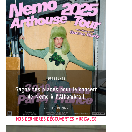
BONS PLANS
Jeu-Co
Gagne tes places pour le concert
limit
de Nemo à l’Alhambra !
22 OCTOBRE 2025
NOS DERNIÈRES DÉCOUVERTES MUSICALES