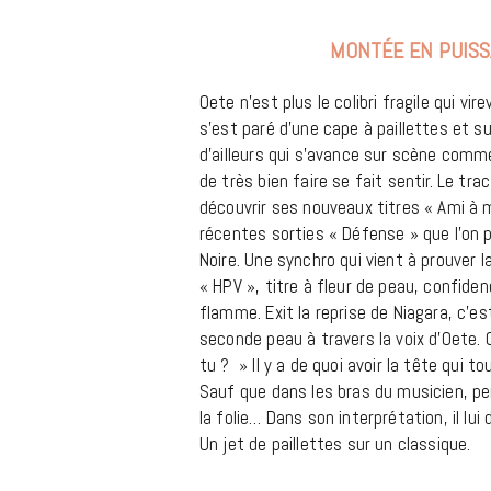
MONTÉE EN PUISS
Oete n’est plus le colibri fragile qui vir
s’est paré d’une cape à paillettes et s
d’ailleurs qui s’avance sur scène comme 
de très bien faire se fait sentir. Le tra
découvrir ses nouveaux titres « Ami à m
récentes sorties « Défense » que l’on 
Noire. Une synchro qui vient à prouver
« HPV », titre à fleur de peau, confide
flamme. Exit la reprise de Niagara, c’es
seconde peau à travers la voix d’Oete. C
tu ? » Il y a de quoi avoir la tête qui t
Sauf que dans les bras du musicien, pers
la folie… Dans son interprétation, il lu
Un jet de paillettes sur un classique.