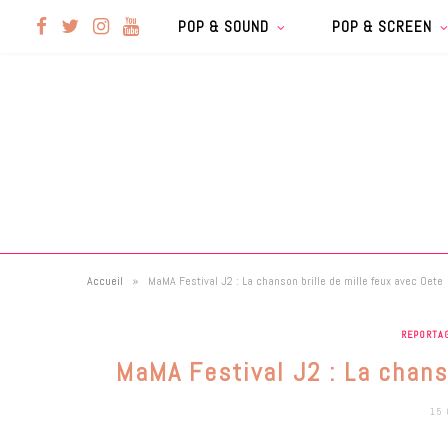
F
T
I
Y
POP & SOUND
POP & SCREEN
a
w
n
o
c
i
s
u
e
t
t
T
b
t
a
u
»
Accueil
MaMA Festival J2 : La chanson brille de mille feux avec Oete
o
e
g
b
REPORTA
o
r
r
e
MaMA Festival J2 : La chans
k
a
15 