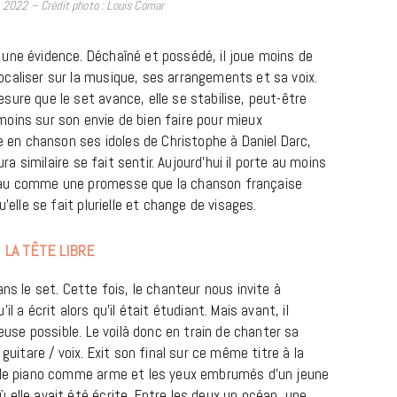
2022 – Crédit photo : Louis Comar
une évidence. Déchaîné et possédé, il joue moins de
caliser sur la musique, ses arrangements et sa voix.
ure que le set avance, elle se stabilise, peut-être
oins sur son envie de bien faire pour mieux
ie en chanson ses idoles de Christophe à Daniel Darc,
ura similaire se fait sentir. Aujourd’hui il porte au moins
eau comme une promesse que la chanson française
REPORTAGES ET INTERVIEWS
’elle se fait plurielle et change de visages.
We Love Green se met au vert sur
la Montagne de Gorillaz
LA TÊTE LIBRE
7 JUIN 2026
ns le set. Cette fois, le chanteur nous invite à
l a écrit alors qu’il était étudiant. Mais avant, il
ieuse possible. Le voilà donc en train de chanter sa
guitare / voix. Exit son final sur ce même titre à la
, le piano comme arme et les yeux embrumés d’un jeune
elle avait été écrite. Entre les deux un océan, une