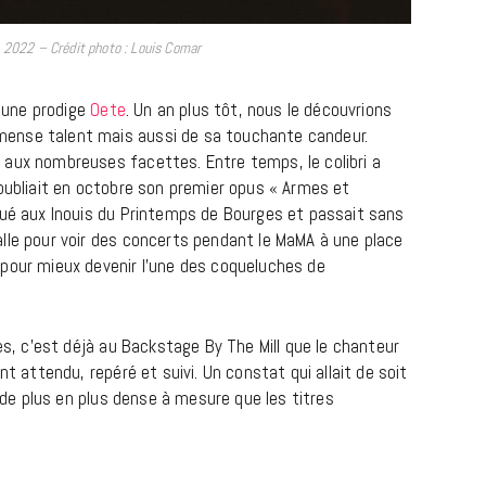
2022 – Crédit photo : Louis Comar
jeune prodige
Oete
. Un an plus tôt, nous le découvrions
ense talent mais aussi de sa touchante candeur.
 aux nombreuses facettes. Entre temps, le colibri a
 il publiait en octobre son premier opus « Armes et
qué aux Inouis du Printemps de Bourges et passait sans
lle pour voir des concerts pendant le MaMA à une place
pour mieux devenir l’une des coqueluches de
BONS PLANS
Les Eclatantes : une soirée entre
concerts, expos, kart, aéroplume…
les, c’est déjà au Backstage By The Mill que le chanteur
à la Cité des Sciences
nt attendu, repéré et suivi. Un constat qui allait de soit
t de plus en plus dense à mesure que les titres
14 DÉCEMBRE 2022