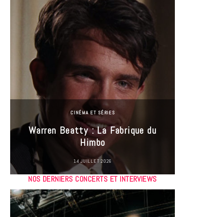
CINÉMA ET SÉRIES
Incel
Warren Beatty : La Fabrique du
genre i
Himbo
14 JUILLET 2026
NOS DERNIERS CONCERTS ET INTERVIEWS