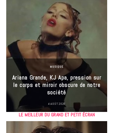
MUSIQUE
Ariana Grande, KJ Apa, pression sur
le corps et miroir obscure de notre
Les
société
réin
4 AOÛT 2026
LE MEILLEUR DU GRAND ET PETIT ÉCRAN