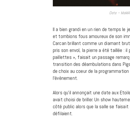
Oete – MaMA 
Il a bien grandi en un rien de temps le 
et tombions fous amoureux de son imm
Carcan brillant comme un diamant brut
pris son envol, la pierre a été taillée :
paillettes », faisait un passage remar
transition des déambulations dans Piga
de choix au coeur de la programmation 
l’évènement.
Alors qu’il annonçait une date aux Etoi
avait choisi de briller. Un show hauteme
côté public alors que la salle se faisai
défilaient.