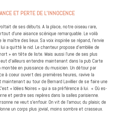
ANCE ET PERTE DE L’INNOCENCE
evoltait de ses débuts. A la place, notre oiseau rare,
urtout d’une aisance scénique remarquable. Le voilà
le maître des lieux. Sa voix inspirée se répand, l’envie
c lui a quitté le nid. Le chanteur propose d’emblée de
ort » en tête de liste. Mais aussi l’une de ses plus
peut d’ailleurs entendre maintenant dans la pub Carte
 la montée en puissance du musicien. Un détour par
MUSIQUE
nce à coeur ouvert des premières heures, ravive la
Cage The Elephant, l’ivoire du rock
t maintenant au tour de Bernard Lavillier de se faire une
dévoile « Beaches In Tennessee »
’est « Idées Noires » qui a sa préférence à lui. « Où es-
ourne et perdre ses repères dans la salles parisienne.
18 JUILLET 2026
onne ne veut s’enfouir. On vit de l’amour, du plaisir, de
i donne un corps plus jovial, moins sombre et crasseux.