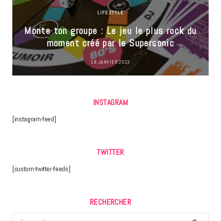
LIFESTYLE
Monte ton groupe : Le jeu le plus rock du
moment créé par le Supersonic
18 JANVIER 2023
INSTAGRAM
[instagram-feed]
TWITTER
[custom-twitter-feeds]
RECHERCHER
Search