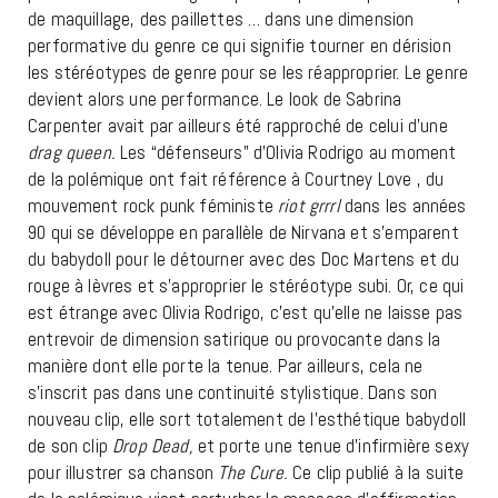
de maquillage, des paillettes … dans une dimension
performative du genre ce qui signifie tourner en dérision
les stéréotypes de genre pour se les réapproprier. Le genre
devient alors une performance. Le look de Sabrina
Carpenter avait par ailleurs été rapproché de celui d’une
drag queen.
Les “défenseurs” d’Olivia Rodrigo au moment
de la polémique ont fait référence à Courtney Love , du
mouvement rock punk féministe
riot grrrl
dans les années
90 qui se développe en parallèle de Nirvana et s’emparent
du babydoll pour le détourner avec des Doc Martens et du
rouge à lèvres et s’approprier le stéréotype subi.
Or, ce qui
est étrange avec Olivia Rodrigo, c’est qu’elle ne laisse pas
entrevoir de dimension satirique ou provocante dans la
manière dont elle porte la tenue. Par ailleurs, cela ne
s’inscrit pas dans une continuité stylistique. Dans son
nouveau clip, elle sort totalement de l’esthétique babydoll
de son clip
Drop Dead,
et porte une tenue d’infirmière sexy
pour illustrer sa chanson
The Cure.
Ce clip publié à la suite