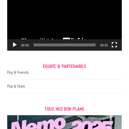
b
t
a
o
e
g
o
r
r
k
a
m
00:00
05:01
EQUIPE & PARTENAIRES
Pop & Friends
Pop & Team
TOUS NOS BON PLANS