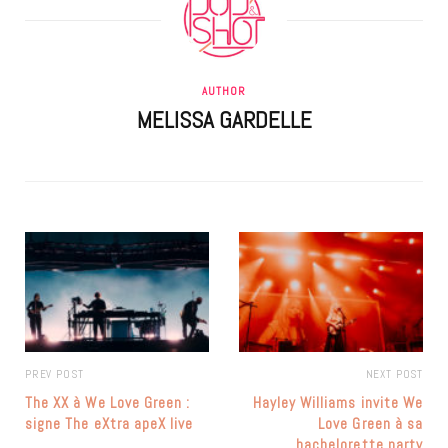
AUTHOR
MELISSA GARDELLE
PREV POST
NEXT POST
The XX à We Love Green :
Hayley Williams invite We
signe The eXtra apeX live
Love Green à sa
bachelorette party