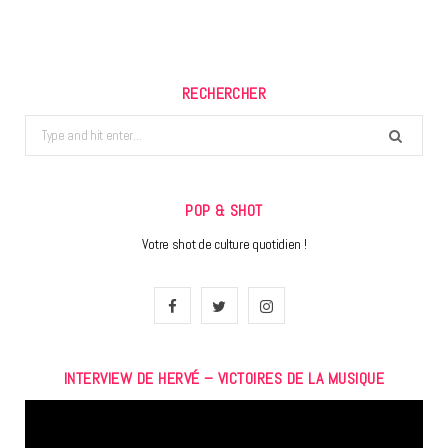
RECHERCHER
Search
for:
POP & SHOT
Votre shot de culture quotidien !
F
T
I
a
w
n
INTERVIEW DE HERVÉ – VICTOIRES DE LA MUSIQUE
c
i
s
Lecteur
e
t
t
vidéo