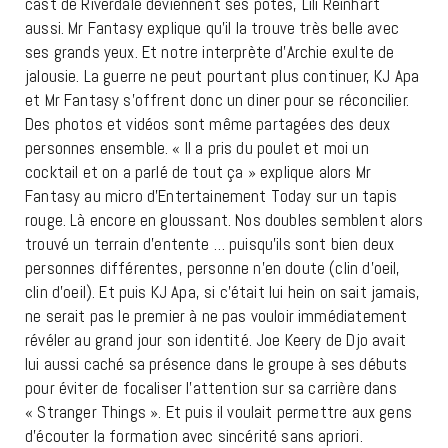
cast de Riverdale deviennent ses potes, Lili Reinhart
aussi. Mr Fantasy explique qu’il la trouve très belle avec
ses grands yeux. Et notre interprète d’Archie exulte de
jalousie. La guerre ne peut pourtant plus continuer, KJ Apa
et Mr Fantasy s’offrent donc un diner pour se réconcilier.
Des photos et vidéos sont même partagées des deux
personnes ensemble. « Il a pris du poulet et moi un
cocktail et on a parlé de tout ça » explique alors Mr
Fantasy au micro d’Entertainement Today sur un tapis
rouge. Là encore en gloussant. Nos doubles semblent alors
trouvé un terrain d’entente … puisqu’ils sont bien deux
personnes différentes, personne n’en doute (clin d’oeil,
clin d’oeil). Et puis KJ Apa, si c’était lui hein on sait jamais,
ne serait pas le premier à ne pas vouloir immédiatement
révéler au grand jour son identité. Joe Keery de Djo avait
lui aussi caché sa présence dans le groupe à ses débuts
pour éviter de focaliser l’attention sur sa carrière dans
« Stranger Things ». Et puis il voulait permettre aux gens
d’écouter la formation avec sincérité sans apriori.