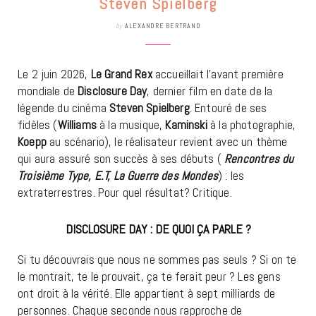
Steven Spielberg
by
ALEXANDRE BERTRAND
Le 2 juin 2026,
Le Grand Rex
accueillait l’avant première
mondiale de
Disclosure Day
, dernier film en date de la
légende du cinéma
Steven Spielberg
. Entouré de ses
fidèles (
Williams
à la musique,
Kaminski
à la photographie,
Koepp
au scénario), le réalisateur revient avec un thème
qui aura assuré son succès à ses débuts (
Rencontres du
Troisième Type, E.T, La Guerre des Mondes
) : les
extraterrestres. Pour quel résultat? Critique.
DISCLOSURE DAY : DE QUOI ÇA PARLE ?
Si tu découvrais que nous ne sommes pas seuls ? Si on te
le montrait, te le prouvait, ça te ferait peur ? Les gens
ont droit à la vérité. Elle appartient à sept milliards de
personnes. Chaque seconde nous rapproche de