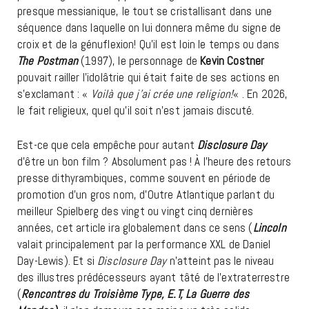
presque messianique, le tout se cristallisant dans une
séquence dans laquelle on lui donnera même du signe de
croix et de la génuflexion! Qu’il est loin le temps ou dans
The Postman
(1997), le personnage de
Kevin Costner
pouvait railler l’idolâtrie qui était faite de ses actions en
s’exclamant : «
Voilà que j’ai crée une religion!
« . En 2026,
le fait religieux, quel qu’il soit n’est jamais discuté.
Est-ce que cela empêche pour autant
Disclosure Day
d’être un bon film ? Absolument pas ! À l’heure des retours
presse dithyrambiques, comme souvent en période de
promotion d’un gros nom, d’Outre Atlantique parlant du
meilleur Spielberg des vingt ou vingt cinq dernières
années, cet article ira globalement dans ce sens (
Lincoln
valait principalement par la performance XXL de Daniel
Day-Lewis). Et si
Disclosure Day
n’atteint pas le niveau
des illustres prédécesseurs ayant tâté de l’extraterrestre
(
Rencontres du Troisième Type, E.T, La Guerre des