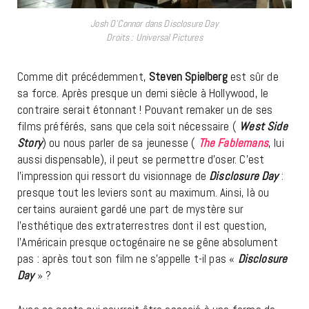
Josh O’Connor dans Disclosure Day
Droits : Universal Pictures
Comme dit précédemment,
Steven Spielberg
est sûr de
sa force. Après presque un demi siècle à Hollywood, le
contraire serait étonnant ! Pouvant remaker un de ses
films préférés, sans que cela soit nécessaire (
West Side
Story
) ou nous parler de sa jeunesse (
The Fablemans
, lui
aussi dispensable), il peut se permettre d’oser. C’est
l’impression qui ressort du visionnage de
Disclosure Day
:
presque tout les leviers sont au maximum. Ainsi, là ou
certains auraient gardé une part de mystère sur
l’esthétique des extraterrestres dont il est question,
l’Américain presque octogénaire ne se gêne absolument
pas : après tout son film ne s’appelle t-il pas «
Disclosure
Day
» ?