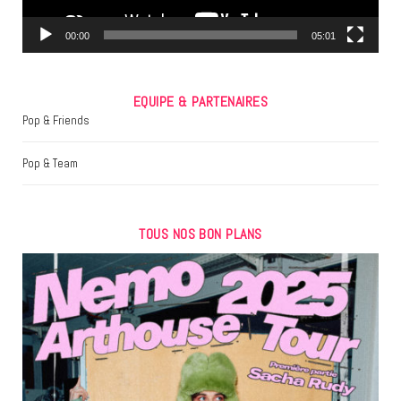
m
00:00
05:01
EQUIPE & PARTENAIRES
Pop & Friends
Pop & Team
TOUS NOS BON PLANS