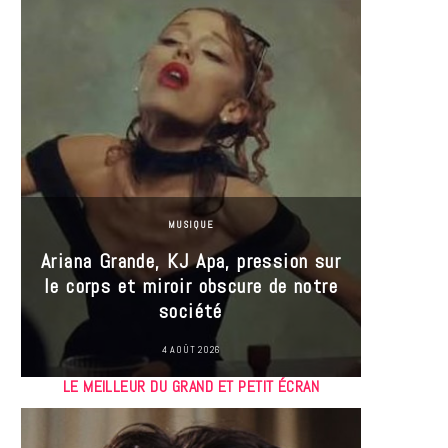
MUSIQUE
Ariana Grande, KJ Apa, pression sur
le corps et miroir obscure de notre
Les
société
réin
4 AOÛT 2026
LE MEILLEUR DU GRAND ET PETIT ÉCRAN