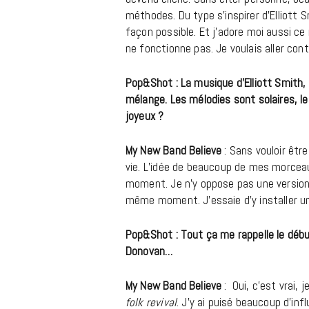
méthodes. Du type s’inspirer d’Elliott
façon possible. Et j’adore moi aussi ce 
ne fonctionne pas. Je voulais aller con
Pop&Shot : La musique d’Elliott Smith, 
mélange. Les mélodies sont solaires, le
joyeux ?
My New Band Believe
: Sans vouloir être
vie. L’idée de beaucoup de mes morcea
moment. Je n’y oppose pas une version h
même moment. J’essaie d’y installer un
Pop&Shot : Tout ça me rappelle le déb
Donovan…
My New Band Believe
: Oui, c’est vrai, 
folk revival
. J’y ai puisé beaucoup d’in