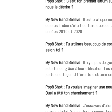
Pop&Shot : C’est ton premier album sur
nous le décrire ?
My New Band Believe
: Il est pratiqueme
dessus. L’idée c’était de faire quelque 
années 2010 et 2020.
Pop&Shot : Tu utilises beaucoup de cor
selon toi ?
My New Band Believe
: Il n’y a pas de 
substance grâce à leur utilisation. Le
juste une façon différente d’obtenir un 
Pop&Shot : Tu voulais imaginer une nou
Quel a été ton cheminement ?
My New Band Believe
: J’essayais d’alle
devenu cliché. Sans citer personne, be