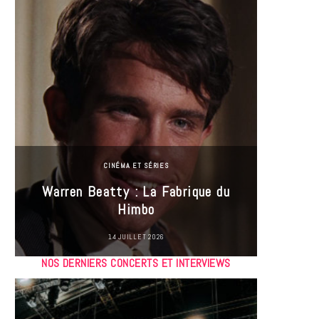
CINÉMA ET SÉRIES
Incel
Warren Beatty : La Fabrique du
genre i
Himbo
14 JUILLET 2026
NOS DERNIERS CONCERTS ET INTERVIEWS