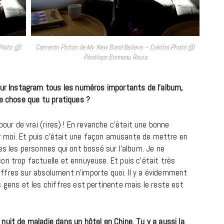
 Photo @
Cameron Picton de My New Band Believe – Crédits Photo @
Pénélope Bonneau Rouis
sur Instagram tous les numéros importants de l’album,
ue chose que tu pratiques ?
pour de vrai (rires) ! En revanche c’était une bonne
our moi. Et puis c’était une façon amusante de mettre en
es les personnes qui ont bossé sur l’album. Je ne
on trop factuelle et ennuyeuse. Et puis c’était très
chiffres sur absolument n’importe quoi. Il y a évidemment
 gens et les chiffres est pertinente mais le reste est
nuit de maladie dans un hôtel en Chine. Tu y a aussi la