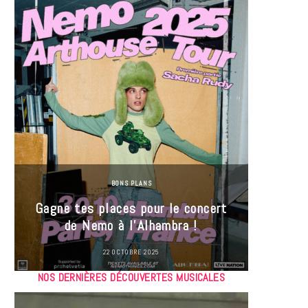
BONS PLANS
Jeu-Co
Gagne tes places pour le concert
limit
de Nemo à l’Alhambra !
22 OCTOBRE 2025
NOS DERNIÈRES DÉCOUVERTES MUSICALES