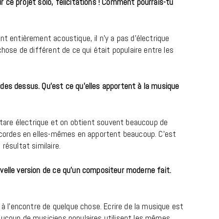
 ce projet solo, félicitations ! Comment pourrais-tu
nt entièrement acoustique, il n’y a pas d’électrique
chose de différent de ce qui était populaire entre les
des dessus. Qu’est ce qu’elles apportent à la musique
guitare électrique et on obtient souvent beaucoup de
MUSIQUE
s cordes en elles-mêmes en apportent beaucoup. C’est
Cage The Elephant, l’ivoire du rock
résultat similaire.
dévoile « Beaches In Tennessee »
velle version de ce qu’un compositeur moderne fait.
18 JUILLET 2026
r à l’encontre de quelque chose. Ecrire de la musique est
aucoup de musiciens populaires utilisent les mêmes