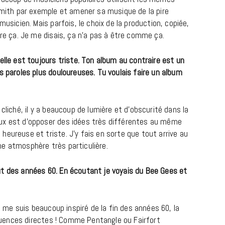
 Smith par exemple et amener sa musique de la pire
musicien. Mais parfois, le choix de la production, copiée,
tre ça. Je me disais, ça n’a pas à être comme ça.
elle est toujours triste. Ton album au contraire est un
s paroles plus douloureuses. Tu voulais faire un album
 cliché, il y a beaucoup de lumière et d’obscurité dans la
CINÉMA ET SÉRIES
ux est d’opposer des idées très différentes au même
eureuse et triste. J’y fais en sorte que tout arrive au
Disclosure Day : le retour en grâce
e atmosphère très particulière.
de Steven Spielberg
9 JUIN 2026
ut des années 60. En écoutant je voyais du Bee Gees et
je me suis beaucoup inspiré de la fin des années 60, la
fluences directes ! Comme Pentangle ou Fairfort