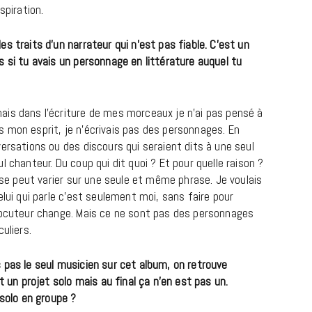
spiration.
s traits d’un narrateur qui n’est pas fiable. C’est un
 si tu avais un personnage en littérature auquel tu
is dans l’écriture de mes morceaux je n’ai pas pensé à
 mon esprit, je n’écrivais pas des personnages. En
ersations ou des discours qui seraient dits à une seul
REPORTAGES ET INTERVIEWS
 chanteur. Du coup qui dit quoi ? Et pour quelle raison ?
We Love Green se met au vert sur
onse peut varier sur une seule et même phrase. Je voulais
la Montagne de Gorillaz
elui qui parle c’est seulement moi, sans faire pour
rlocuteur change. Mais ce ne sont pas des personnages
7 JUIN 2026
uliers.
 pas le seul musicien sur cet album, on retrouve
t un projet solo mais au final ça n’en est pas un.
 solo en groupe ?