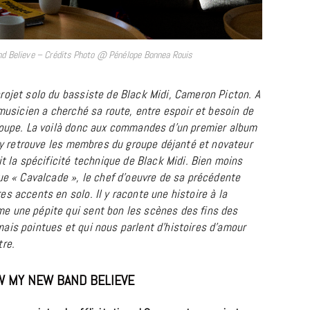
d Believe – Crédits Photo @ Pénélope Bonnea Rouis
rojet solo du bassiste de Black Midi, Cameron Picton. A
 musicien a cherché sa route, entre espoir et besoin de
groupe. La voilà donc aux commandes d’un premier album
n y retrouve les membres du groupe déjanté et novateur
it la spécificité technique de Black Midi. Bien moins
BONS PLANS
ue « Cavalcade », le chef d’oeuvre de sa précédente
Les Eclatantes : une soirée entre
s accents en solo. Il y raconte une histoire à la
concerts, expos, kart, aéroplume…
e une pépite qui sent bon les scènes des fins des
à la Cité des Sciences
ais pointues et qui nous parlent d’histoires d’amour
tre.
14 DÉCEMBRE 2022
W MY NEW BAND BELIEVE