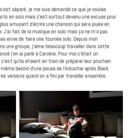
 s’est séparé, je me suis demandé ce que je voulais
ncerts en solo mais c’est surtout devenu une excuse pour
 plus amusant d’écrire une chanson qui sera jouée en
e. J’ai fait de la musique en solo mais ça ne m’a pas
pas envie de faire une tournée solo. Depuis mon
ans une groupe, j’aime beaucoup travailler dans cette
LIFESTYLE
cé j’en ai parlé à Caroline. Pour moi c’était un
Gainsbourg, toute une vie :
 c’est qu’ils étaient en train de préparer leur prochain
documentaire plus Ginsburg que
même besoin d’une pause de l’industrie après Black
Gainsbarre à ne pas manquer sur
ères versions quand on a fini par travailler ensemble.
France 3
18 FÉVRIER 2021