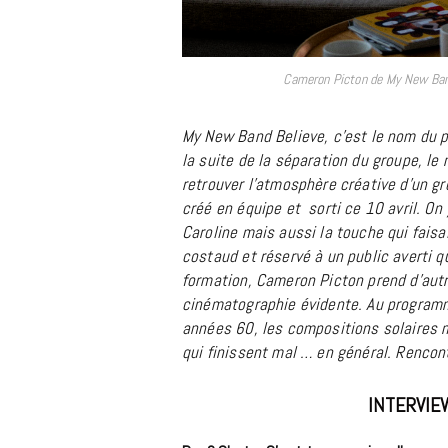
Cameron Picton de My New Ban
My New Band Believe, c’est le nom du p
la suite de la séparation du groupe, le
retrouver l’atmosphère créative d’un 
créé en équipe et sorti ce 10 avril. O
Caroline mais aussi la touche qui faisa
costaud et réservé à un public averti q
formation, Cameron Picton prend d’autre
cinématographie évidente. Au programm
années 60, les compositions solaires m
qui finissent mal … en général. Rencon
INTERVIE