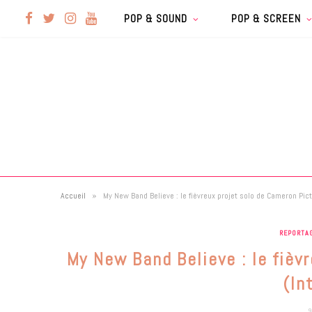
F
T
I
Y
POP & SOUND
POP & SCREEN
a
w
n
o
c
i
s
u
e
t
t
T
b
t
a
u
»
Accueil
My New Band Believe : le fièvreux projet solo de Cameron Pict
o
e
g
b
REPORTA
o
r
r
e
My New Band Believe : le fièv
k
a
(In
9