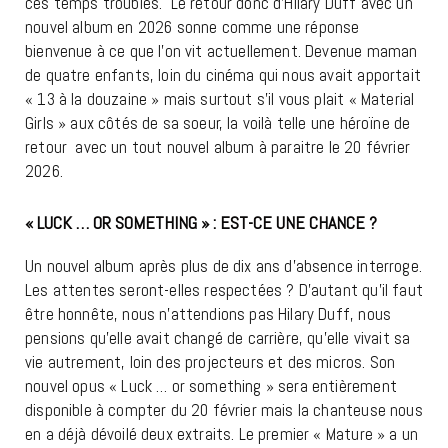
ces temps troublés.
Le retour donc d’Hilary Duff avec un
nouvel album en 2026 sonne comme une réponse
bienvenue à ce que l’on vit actuellement. Devenue maman
de quatre enfants, loin du cinéma qui nous avait apportait
« 13 à la douzaine » mais surtout s’il vous plait « Material
Girls » aux côtés de sa soeur, la voilà telle une héroïne de
retour avec un tout nouvel album à paraitre le 20 février
2026.
« LUCK … OR SOMETHING » : EST-CE UNE CHANCE ?
Un nouvel album après plus de dix ans d’absence interroge.
Les attentes seront-elles respectées ? D’autant qu’il faut
être honnête, nous n’attendions pas Hilary Duff, nous
pensions qu’elle avait changé de carrière, qu’elle vivait sa
vie autrement, loin des projecteurs et des micros. Son
nouvel opus « Luck … or something » sera entièrement
disponible à compter du 20 février mais la chanteuse nous
en a déjà dévoilé deux extraits. Le premier « Mature » a un