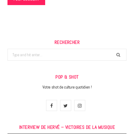
RECHERCHER
Search
for:
POP & SHOT
Votre shot de culture quotidien !
F
T
I
a
w
n
INTERVIEW DE HERVÉ – VICTOIRES DE LA MUSIQUE
c
i
s