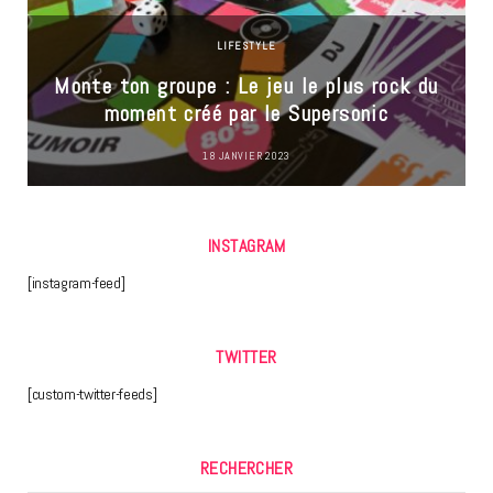
LIFESTYLE
Monte ton groupe : Le jeu le plus rock du
moment créé par le Supersonic
18 JANVIER 2023
INSTAGRAM
[instagram-feed]
TWITTER
[custom-twitter-feeds]
RECHERCHER