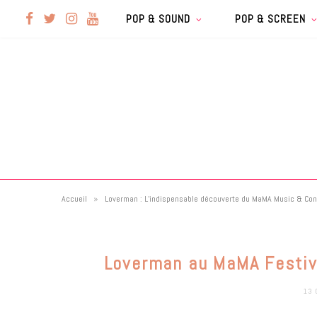
F
T
I
Y
POP & SOUND
POP & SCREEN
a
w
n
o
c
i
s
u
e
t
t
T
b
t
a
u
»
Accueil
Loverman : L’indispensable découverte du MaMA Music & Co
o
e
g
b
o
r
r
e
Loverman au MaMA Festiv
k
a
13 