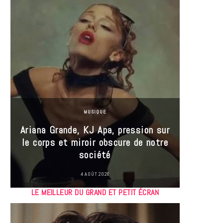
MUSIQUE
Ariana Grande, KJ Apa, pression sur
le corps et miroir obscure de notre
Les
société
réin
4 AOÛT 2026
LE MEILLEUR DU GRAND ET PETIT ÉCRAN