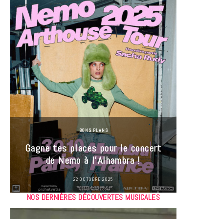
BONS PLANS
Jeu-Co
Gagne tes places pour le concert
limit
de Nemo à l’Alhambra !
22 OCTOBRE 2025
NOS DERNIÈRES DÉCOUVERTES MUSICALES