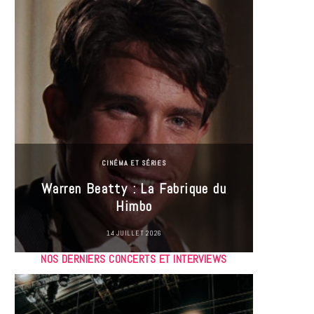
CINÉMA ET SÉRIES
Incel
Warren Beatty : La Fabrique du
genre i
Himbo
14 JUILLET 2026
NOS DERNIERS CONCERTS ET INTERVIEWS