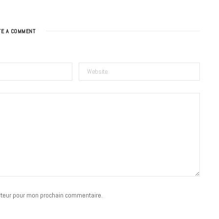
TE A COMMENT
BONS PLANS
Les Eclatantes : une soirée entre
concerts, expos, kart, aéroplume…
à la Cité des Sciences
14 DÉCEMBRE 2022
ateur pour mon prochain commentaire.