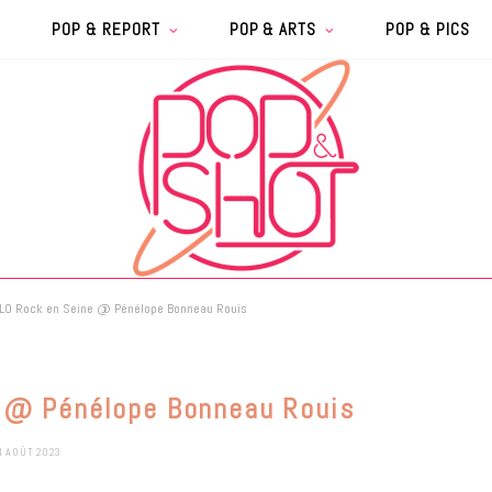
POP & REPORT
POP & ARTS
POP & PICS
LO Rock en Seine @ Pénélope Bonneau Rouis
 @ Pénélope Bonneau Rouis
4 AOÛT 2023