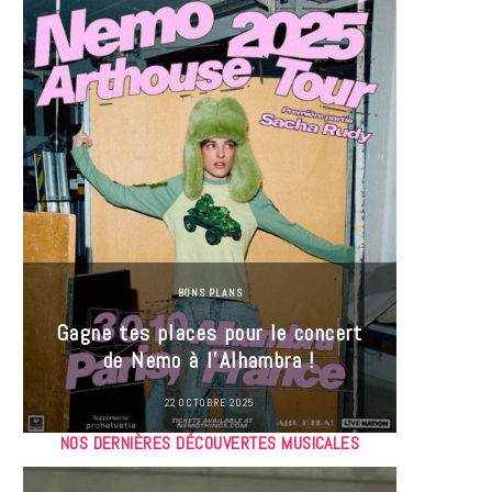
BONS PLANS
Jeu-Co
Gagne tes places pour le concert
limit
de Nemo à l’Alhambra !
22 OCTOBRE 2025
NOS DERNIÈRES DÉCOUVERTES MUSICALES