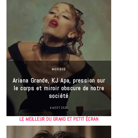
MUSIQUE
Ariana Grande, KJ Apa, pression sur
le corps et miroir obscure de notre
Les
société
réin
4 AOÛT 2026
LE MEILLEUR DU GRAND ET PETIT ÉCRAN