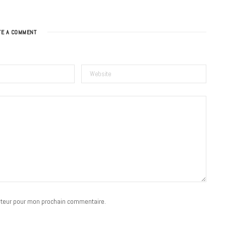
TE A COMMENT
BONS PLANS
Les Eclatantes : une soirée entre
concerts, expos, kart, aéroplume…
à la Cité des Sciences
14 DÉCEMBRE 2022
ateur pour mon prochain commentaire.