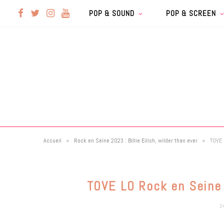
F
T
I
Y
POP & SOUND
POP & SCREEN
a
w
n
o
c
i
s
u
e
t
t
T
b
t
a
u
»
»
Accueil
Rock en Seine 2023 : Billie Eilish, wilder than ever
TOVE 
o
e
g
b
o
r
r
e
TOVE LO Rock en Seine
k
a
2