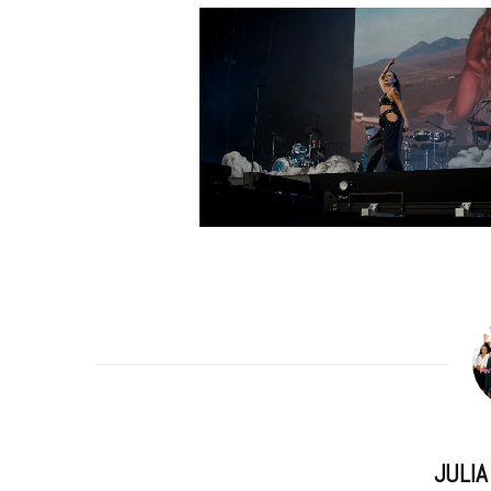
m
JULI