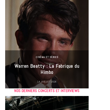
CINÉMA ET SÉRIES
Incel
Warren Beatty : La Fabrique du
genre i
Himbo
14 JUILLET 2026
NOS DERNIERS CONCERTS ET INTERVIEWS