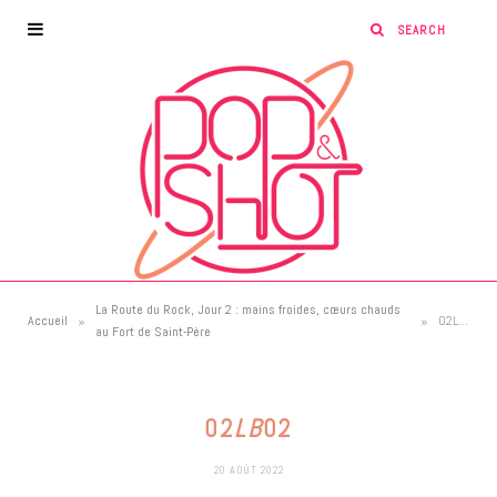
La Route du Rock, Jour 2 : mains froides, cœurs chauds
»
»
Accueil
02LB02
au Fort de Saint-Père
02
LB
02
20 AOÛT 2022