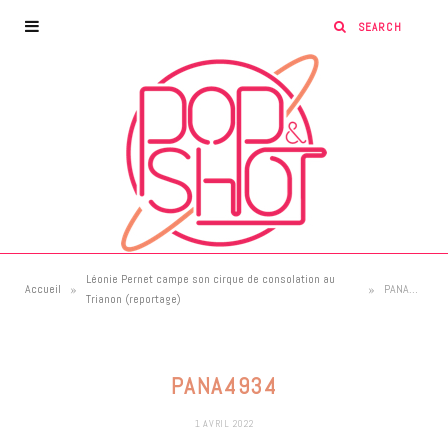
Léonie Pernet campe son cirque de consolation au
»
»
Accueil
PANA4934
Trianon (reportage)
PANA4934
1 AVRIL 2022