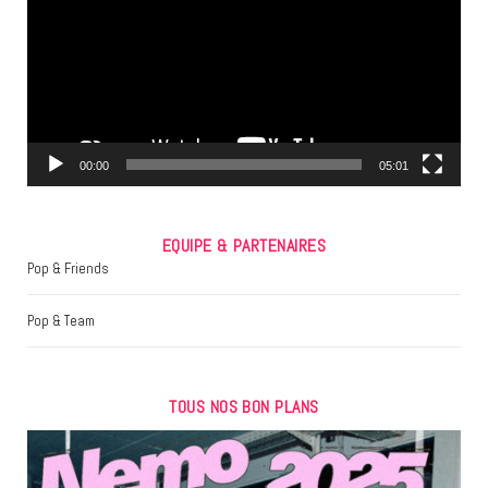
b
t
a
o
e
g
o
r
r
k
a
m
00:00
05:01
EQUIPE & PARTENAIRES
Pop & Friends
Pop & Team
TOUS NOS BON PLANS