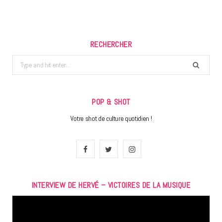
RECHERCHER
Search
for:
POP & SHOT
Votre shot de culture quotidien !
F
T
I
a
w
n
INTERVIEW DE HERVÉ – VICTOIRES DE LA MUSIQUE
c
i
s
Lecteur
e
t
t
vidéo