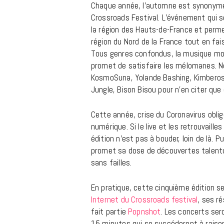
Chaque année, l’automne est synonyme 
Crossroads Festival. L’événement qui s
la région des Hauts-de-France et perme
région du Nord de la France tout en fa
Tous genres confondus, la musique m
promet de satisfaire les mélomanes. N
KosmoSuna, Yolande Bashing, Kimberose,
Jungle, Bison Bisou pour n’en citer que
Cette année, crise du Coronavirus obl
numérique. Si le live et les retrouvail
édition n’est pas à bouder, loin de là
promet sa dose de découvertes talentu
sans failles.
En pratique, cette cinquième édition 
Internet du Crossroads festival
, ses r
fait partie
Popnshot
. Les concerts ser
15 minutes qui se succéderont à raison