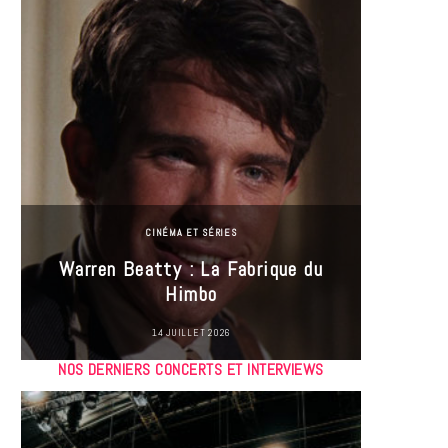
CINÉMA ET SÉRIES
Incel
Warren Beatty : La Fabrique du
genre i
Himbo
14 JUILLET 2026
NOS DERNIERS CONCERTS ET INTERVIEWS