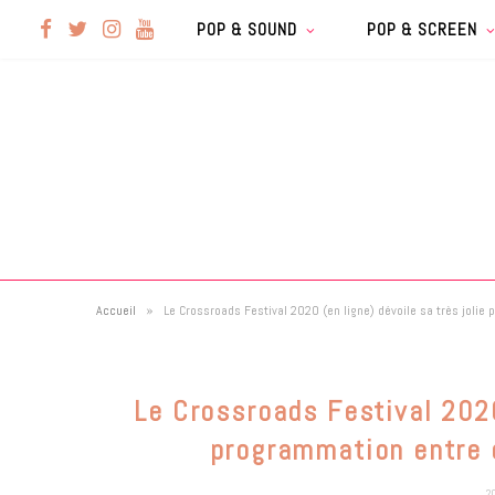
F
T
I
Y
POP & SOUND
POP & SCREEN
a
w
n
o
c
i
s
u
e
t
t
T
b
t
a
u
»
Accueil
Le Crossroads Festival 2020 (en ligne) dévoile sa très joli
o
e
g
b
o
r
r
e
Le Crossroads Festival 2020
k
a
programmation entre 
2