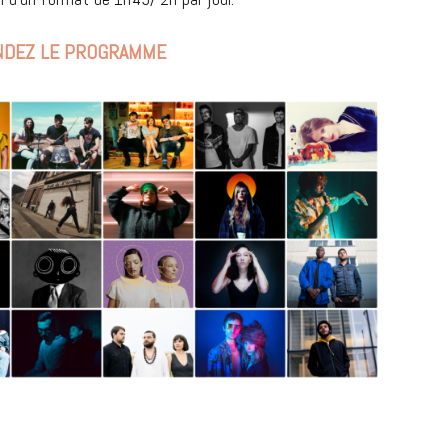
DEZ LE PROGRAMME
MUSIQUE
Cage The Elephant, l’ivoire du rock
dévoile « Beaches In Tennessee »
18 JUILLET 2026