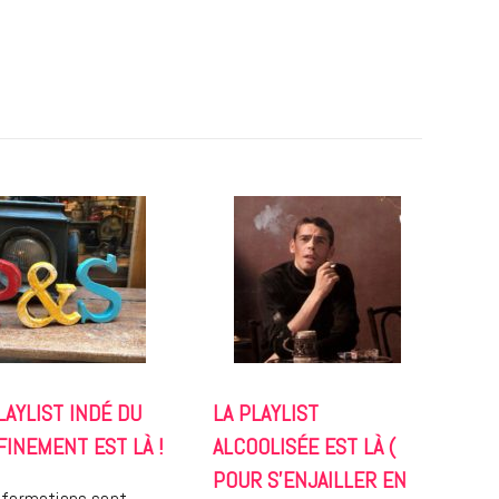
REPORTAGES ET INTERVIEWS
We Love Green se met au vert sur
la Montagne de Gorillaz
7 JUIN 2026
LAYLIST INDÉ DU
LA PLAYLIST
INEMENT EST LÀ !
ALCOOLISÉE EST LÀ (
POUR S’ENJAILLER EN
nformations sont