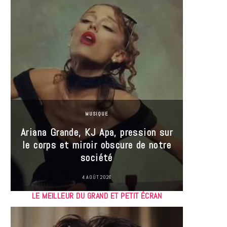
MUSIQUE
Ariana Grande, KJ Apa, pression sur
le corps et miroir obscure de notre
Les
société
réin
4 AOÛT 2026
LE MEILLEUR DU GRAND ET PETIT ÉCRAN