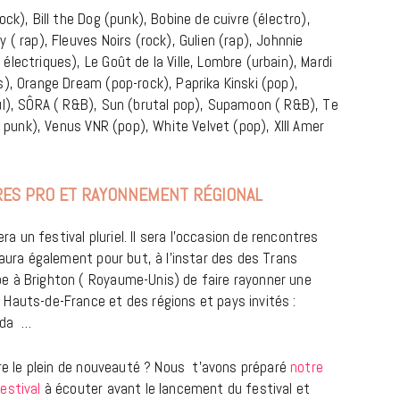
ck), Bill the Dog (punk), Bobine de cuivre (électro),
 ( rap), Fleuves Noirs (rock), Gulien (rap), Johnnie
lectriques), Le Goût de la Ville, Lombre (urbain), Mardi
), Orange Dream (pop-rock), Paprika Kinski (pop),
ul), SÔRA ( R&B), Sun (brutal pop), Supamoon ( R&B), Te
t punk), Venus VNR (pop), White Velvet (pop), XIII Amer
ES PRO ET RAYONNEMENT RÉGIONAL
CINÉMA ET SÉRIES
un festival pluriel. Il sera l’occasion de rencontres
Disclosure Day : le retour en grâce
 aura également pour but, à l’instar des des Trans
de Steven Spielberg
e à Brighton ( Royaume-Unis) de faire rayonner une
9 JUIN 2026
Hauts-de-France et des régions et pays invités :
ada …
ire le plein de nouveauté ? Nous t’avons préparé
notre
estival
à écouter avant le lancement du festival et