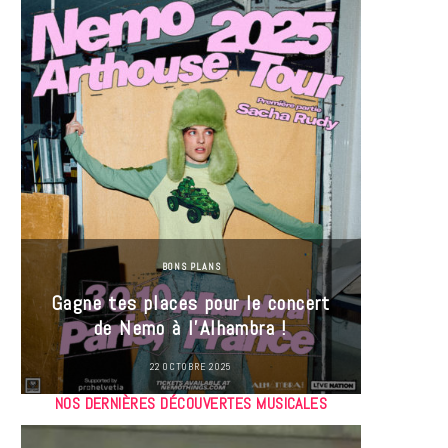
BONS PLANS
Jeu-Co
Gagne tes places pour le concert
limit
de Nemo à l’Alhambra !
22 OCTOBRE 2025
NOS DERNIÈRES DÉCOUVERTES MUSICALES