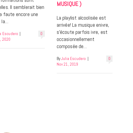
MUSIQUE )
lles. Il semblerait bien
la faute encore une
La playlist alcoolisée est
à la…
arrivée! La musique enivre,
s’écoute parfois ivre, est
ia Escudero
|
0
occasionnellement
, 2020
LIFESTYLE
composée de…
Gainsbourg, toute une vie :
By
Julia Escudero
|
0
documentaire plus Ginsburg que
Nov 21, 2019
Gainsbarre à ne pas manquer sur
France 3
18 FÉVRIER 2021