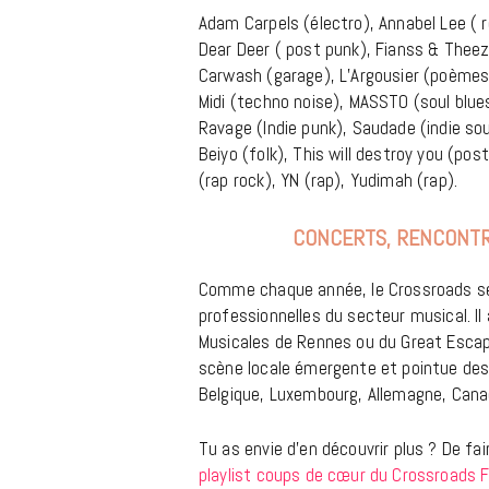
Adam Carpels (électro), Annabel Lee ( ro
Dear Deer ( post punk), Fianss & Theezy
Carwash (garage), L’Argousier (poèmes é
Midi (techno noise), MASSTO (soul blues
Ravage (Indie punk), Saudade (indie so
Beiyo (folk), This will destroy you (pos
(rap rock), YN (rap), Yudimah (rap).
CONCERTS, RENCONTR
Comme chaque année, le Crossroads sera 
professionnelles du secteur musical. Il
Musicales de Rennes ou du Great Escap
scène locale émergente et pointue des 
Belgique, Luxembourg, Allemagne, Can
Tu as envie d’en découvrir plus ? De fa
playlist coups de cœur du Crossroads F