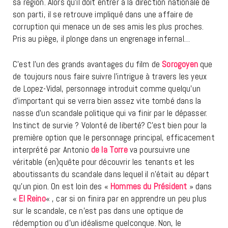
sa région. Alors qu’il doit entrer à la direction nationale de
son parti, il se retrouve impliqué dans une affaire de
corruption qui menace un de ses amis les plus proches.
Pris au piège, il plonge dans un engrenage infernal…
C’est l’un des grands avantages du film de
Sorogoyen
que
de toujours nous faire suivre l’intrigue à travers les yeux
de Lopez-Vidal, personnage introduit comme quelqu’un
d’important qui se verra bien assez vite tombé dans la
nasse d’un scandale politique qui va finir par le dépasser.
Instinct de survie ? Volonté de liberté? C’est bien pour la
première option que le personnage principal, efficacement
interprété par Antonio
de la Torre
va poursuivre une
véritable (en)quête pour découvrir les tenants et les
aboutissants du scandale dans lequel il n’était au départ
qu’un pion. On est loin des «
Hommes du Président
» dans
«
El Reino
« , car si on finira par en apprendre un peu plus
sur le scandale, ce n’est pas dans une optique de
rédemption ou d’un idéalisme quelconque. Non, le