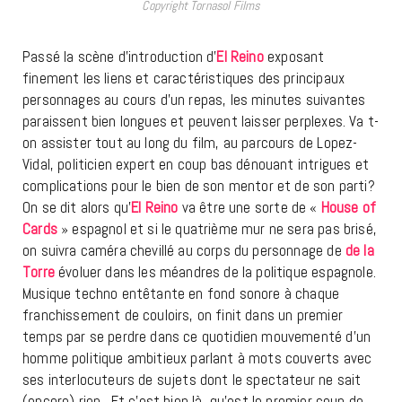
Copyright Tornasol Films
Passé la scène d’introduction d’
El Reino
exposant
finement les liens et caractéristiques des principaux
personnages au cours d’un repas, les minutes suivantes
paraissent bien longues et peuvent laisser perplexes. Va t-
on assister tout au long du film, au parcours de Lopez-
Vidal, politicien expert en coup bas dénouant intrigues et
complications pour le bien de son mentor et de son parti?
On se dit alors qu’
El Reino
va être une sorte de «
House of
Cards
» espagnol et si le quatrième mur ne sera pas brisé,
on suivra caméra chevillé au corps du personnage de
de la
Torre
évoluer dans les méandres de la politique espagnole.
Musique techno entêtante en fond sonore à chaque
franchissement de couloirs, on finit dans un premier
temps par se perdre dans ce quotidien mouvementé d’un
homme politique ambitieux parlant à mots couverts avec
ses interlocuteurs de sujets dont le spectateur ne sait
(encore) rien. Et c’est bien là, qu’est le premier coup de