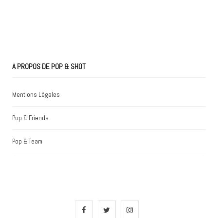
A PROPOS DE POP & SHOT
Mentions Légales
Pop & Friends
Pop & Team
F
T
I