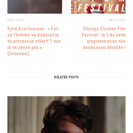
PREV POST
NEXT POST
Kyrie Kristmanson : « Est-
Champs-Elysées Film
ce l’homme va disparaitre
Festival : la très belle
du processus créatif ? non
programmation des
je ne pense pas »
showcases dévoilée !
(Interview)
RELATED POSTS