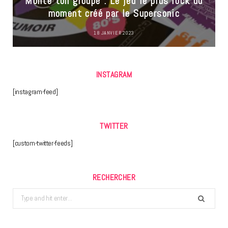
Monte ton groupe : Le jeu le plus rock du
moment créé par le Supersonic
18 JANVIER 2023
INSTAGRAM
[instagram-feed]
TWITTER
[custom-twitter-feeds]
RECHERCHER
Search
for: