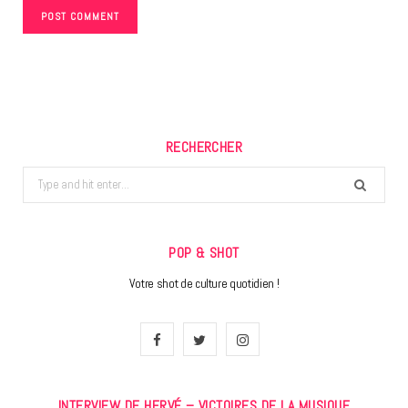
RECHERCHER
Search
for:
POP & SHOT
Votre shot de culture quotidien !
F
T
I
a
w
n
INTERVIEW DE HERVÉ – VICTOIRES DE LA MUSIQUE
c
i
s