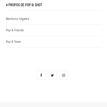
A PROPOS DE POP & SHOT
Mentions Légales
Pop & Friends
Pop & Team
F
T
I
a
w
n
c
i
s
e
t
t