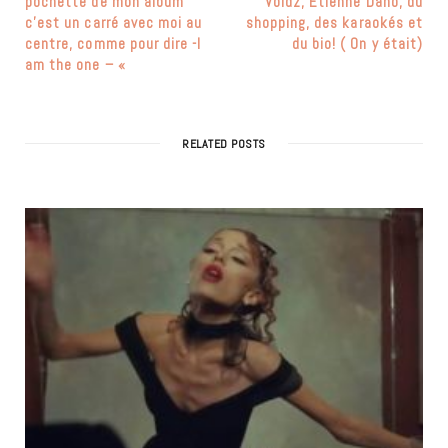
pochette de mon album
Voidz, Etienne Daho, du
c’est un carré avec moi au
shopping, des karaokés et
centre, comme pour dire -I
du bio! ( On y était)
am the one – «
RELATED POSTS