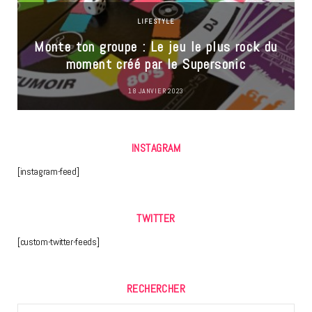
LIFESTYLE
Monte ton groupe : Le jeu le plus rock du
moment créé par le Supersonic
18 JANVIER 2023
INSTAGRAM
[instagram-feed]
TWITTER
[custom-twitter-feeds]
RECHERCHER