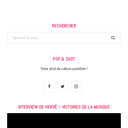
RECHERCHER
Search
for:
POP & SHOT
Votre shot de culture quotidien !
F
T
I
a
w
n
INTERVIEW DE HERVÉ – VICTOIRES DE LA MUSIQUE
c
i
s
Lecteur
e
t
t
vidéo