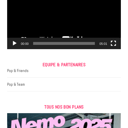
b
t
a
o
e
g
o
r
r
k
a
m
00:00
05:01
EQUIPE & PARTENAIRES
Pop & Friends
Pop & Team
TOUS NOS BON PLANS