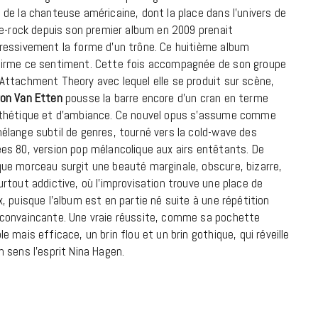
à la Cité des Sciences
 de la chanteuse américaine, dont la place dans l’univers de
die-rock depuis son premier album en 2009 prenait
14 DÉCEMBRE 2022
ressivement la forme d’un trône. Ce huitième album
irme ce sentiment. Cette fois accompagnée de son groupe
Attachment Theory avec lequel elle se produit sur scène,
on Van Etten
pousse la barre encore d’un cran en terme
thétique et d’ambiance. Ce nouvel opus s’assume comme
élange subtil de genres, tourné vers la cold-wave des
es 80, version pop mélancolique aux airs entêtants. De
ue morceau surgit une beauté marginale, obscure, bizarre,
urtout addictive, où l’improvisation trouve une place de
x, puisque l’album est en partie né suite à une répétition
convaincante. Une vraie réussite, comme sa pochette
le mais efficace, un brin flou et un brin gothique, qui réveille
n sens l’esprit Nina Hagen.
MUSIQUE
Cage The Elephant, l’ivoire du rock
dévoile « Beaches In Tennessee »