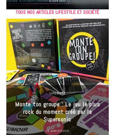
9 JUIN 2026
TOUS NOS ARTICLES LIFESTYLE ET SOCIÉTÉ
LIFESTYLE
Monte ton groupe : Le jeu le plus
35 Mi
rock du moment créé par le
« J’es
Supersonic
ma t
18 JANVIER 2023