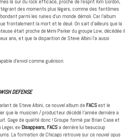
es là sur du rock efficace, proche de l’esprit Kim Gordon,
ntégrant des moments plus légers, comme des fantômes
bondant parmi les ruines d’un monde démoli. Car l’album
ue frontalement la mort et le deuil. On sait d’ailleurs que la
teuse était proche de Mimi Parker du groupe Low, décédée il
deux ans, et que la disparition de Steve Albini l’a aussi
capable d’envol comme guérison.
WISH DEFENSE
arlant de Steve Albini, ce nouvel album de
FACS
est le
ier que le musicien / producteur décédé l’année dernière a
uit. Gage de qualité donc ! Groupe formé par Brian Case et
 Leger, ex-
Disappears, FACS
a derrière lui beaucoup
bums. La formation de Chicago retrouve sur ce nouvel opus