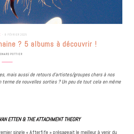
E
8 FÉVRIER 2025
aine ? 5 albums à découvrir !
ONARD POTTIER
es, mais aussi de retours d’artistes/groupes chers à nos
en terme de nouvelles sorties ? Un peu de tout cela en même
BONS PLANS
VAN ETTEN & THE ATTACHMENT THEORY
Les Eclatantes : une soirée entre
concerts, expos, kart, aéroplume…
remier single « Afterfife » présageait le meilleur à venir du