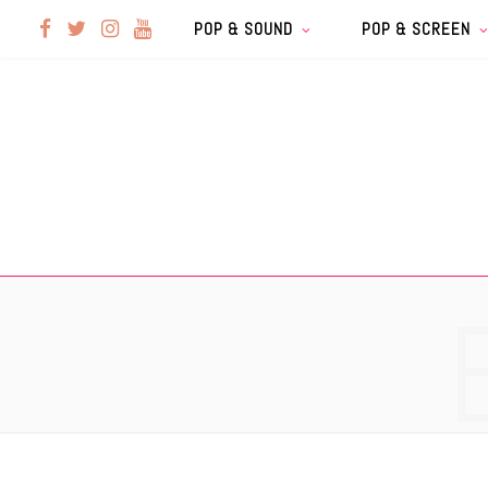
F
T
I
Y
POP & SOUND
POP & SCREEN
a
w
n
o
c
i
s
u
e
t
t
T
b
t
a
u
o
e
g
b
o
r
r
e
k
a