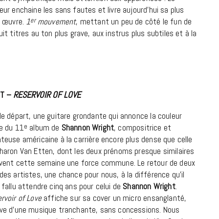
7 JUIN 2026
eur enchaine les sans fautes et livre aujourd’hui sa plus
e œuvre.
1
er
mouvement
, mettant un peu de côté le fun de
t titres au ton plus grave, aux instrus plus subtiles et à la
T –
RESERVOIR OF LOVE
le départ, une guitare grondante qui annonce la couleur
e du 11
e
album de
Shannon Wright
, compositrice et
teuse américaine à la carrière encore plus dense que celle
LIFESTYLE
haron Van Etten, dont les deux prénoms presque similaires
Gainsbourg, toute une vie :
vent cette semaine une force commune. Le retour de deux
documentaire plus Ginsburg que
des artistes, une chance pour nous, à la différence qu’il
Gainsbarre à ne pas manquer sur
 fallu attendre cinq ans pour celui de
Shannon Wright
.
France 3
rvoir of Love
affiche sur sa cover un micro ensanglanté,
ve d’une musique tranchante, sans concessions. Nous
18 FÉVRIER 2021