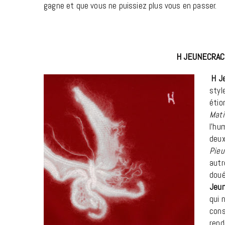
gagne et que vous ne puissiez plus vous en passer.
H JEUNECRAC
H J
styl
étio
Mati
l’hu
deux
Pieu
autr
doué
Jeu
qui 
cons
rend