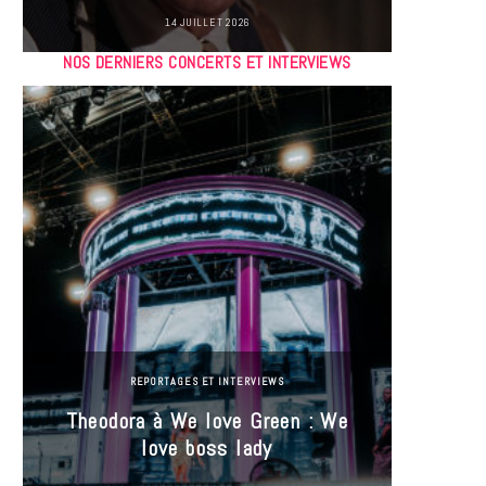
14 JUILLET 2026
NOS DERNIERS CONCERTS ET INTERVIEWS
REPORTAGES ET INTERVIEWS
Theodora à We love Green : We
Hayle
love boss lady
Gree