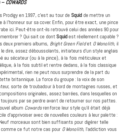
D –
COWARDS
18 JUILLET 2026
s Prodigy en 1997, c’est au tour de
Squid
de mettre un
e à l’honneur sur sa cover. Enfin, pour être exact, une pince
rabe ici. Peut-être ont-ils retrouvé celui des années 90 pour
émembrer ? Qui sait ce dont
Squid
est réellement capable ?
s deux premiers albums,
Bright Green Field
et
O Monolith
, il
 le dire, assez déboussolants, initiateurs d’un style anglais
é au sécateur (ou à la pince), à la fois méticuleux et
élique, à la fois subtil et rentre dedans, à la fois classique
xpérimental, rien ne peut nous surprendre de la part du
tette britannique. La force du groupe : la voix de son
teur, sorte de troubadour à bord de montagnes russes, et
compositions originales, assez barrées, dans lesquelles on
t toujours par se perdre avant de retourner sur nos pattes.
ouvel album
Cowards
renforce leur style qu’il était déjà
CINÉMA ET SÉRIES
icile d’apprivoiser avec de nouvelles couleurs à leur palette :
Disclosure Day : le retour en grâce
Neuf morceaux sont bien suffisants pour digérer telle
de Steven Spielberg
tes, comme ce fut notre cas pour
O Monolith
, l’addiction vous