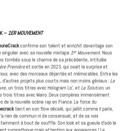
9 JUIN 2026
K –
1ER MOUVEMENT
euneCrack
confirme son talent et enrichit davantage son
e singulier avec sa nouvelle mixtape
1
er
Mouvement
. Nous
ns tombés sous le charme de sa précédente, intitulée
ère Première
et sortie en 2023, qui osait la surprise et
mour, avec des morceaux déjantés et mémorables. Entre les
, d’autres projets plus courts mais non moins géniaux :
La
vre
, un trois titres avec Hologram Lo’, et
La Solution
, un
e trois titres avec Mairo. Deux compères immensément
s de la nouvelle scène rap en France. La force du
REPORTAGES ET INTERVIEWS
necrack
tient en son flow décalé, qui jaillit comme il parle,
We Love Green se met au vert sur
n’a rien de commun ni de consensuel, et de sa voix
la Montagne de Gorillaz
tamment à bout de souffle. Son look et sa gueule d’ado le
ent sympathique mais attention aux apparences ! Le