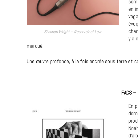
somm
en i
vaga
évoq
chan
Shannon Wright – Reservoir of Love
y a 
marqué.
Une œuvre profonde, à la fois ancrée sous terre et 
FACS –
En p
dern
prod
Noah
d’al