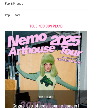
k
a
Pop & Friends
m
Pop & Team
TOUS NOS BON PLANS
BONS PLANS
Jeu-Co
Gagne tes places pour le concert
limit