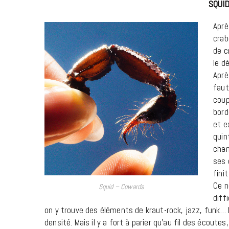
SQUI
Aprè
crab
de c
le d
Aprè
faut
coup
bord
et e
quin
chan
ses 
fini
Ce n
Squid – Cowards
diff
on y trouve des éléments de kraut-rock, jazz, funk… 
densité. Mais il y a fort à parier qu’au fil des écou