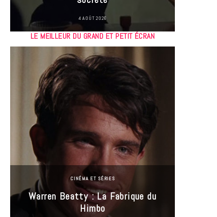
4 AOÛT 2026
LE MEILLEUR DU GRAND ET PETIT ÉCRAN
CINÉMA ET SÉRIES
Incel
Warren Beatty : La Fabrique du
genre i
Himbo