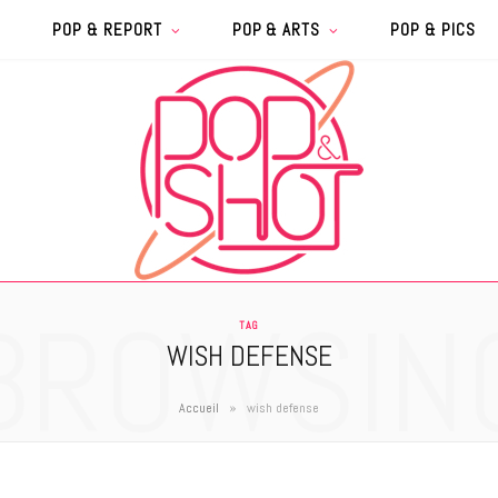
POP & REPORT
POP & ARTS
POP & PICS
BROWSIN
TAG
WISH DEFENSE
»
Accueil
wish defense