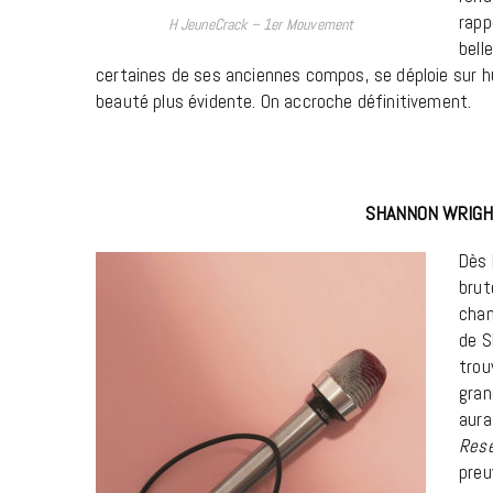
rapp
H JeuneCrack – 1er Mouvement
bell
certaines de ses anciennes compos, se déploie sur hui
beauté plus évidente. On accroche définitivement.
SHANNON WRIGH
Dès 
brut
chan
de S
trou
gran
aura
Rese
preu