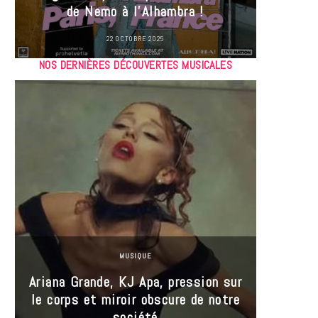
de Nemo à l’Alhambra !
22 OCTOBRE 2025
NOS DERNIÈRES DÉCOUVERTES MUSICALES
MUSIQUE
Ariana Grande, KJ Apa, pression sur
le corps et miroir obscure de notre
Les
société
réin