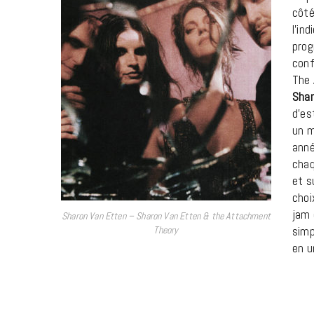
côté
l’in
prog
conf
The 
Shar
d’es
un m
anné
chaq
et s
choi
jam 
Sharon Van Etten – Sharon Van Etten & the Attachment
simp
Theory
en u