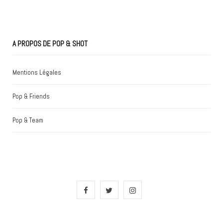
A PROPOS DE POP & SHOT
Mentions Légales
Pop & Friends
Pop & Team
F
T
I
a
w
n