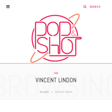
BROWSIN
TAG
VINCENT LINDON
»
Accueil
vincent lindon