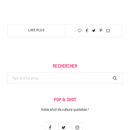
LIRE PLUS
RECHERCHER
Search
for:
POP & SHOT
Votre shot de culture quotidien !
F
T
I