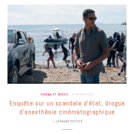
CINÉMA ET SÉRIES
8 FÉVRIER 2022
Enquête sur un scandale d’état, drogue
d’anesthésie cinématographique
by
LÉONARD POTTIER