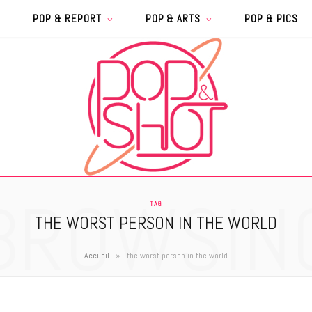
POP & REPORT
POP & ARTS
POP & PICS
BROWSIN
TAG
THE WORST PERSON IN THE WORLD
»
Accueil
the worst person in the world