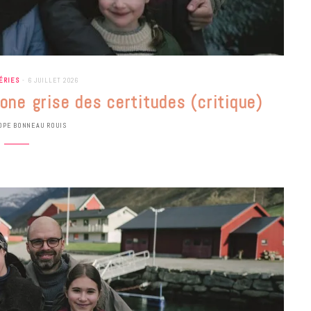
ÉRIES
6 JUILLET 2026
zone grise des certitudes (critique)
OPE BONNEAU ROUIS
BONS PLANS
Les Eclatantes : une soirée entre
concerts, expos, kart, aéroplume…