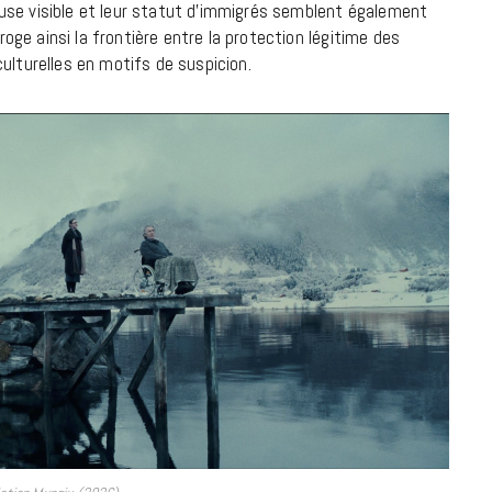
7 JUIN 2026
gieuse visible et leur statut d’immigrés semblent également
rroge ainsi la frontière entre la protection légitime des
ulturelles en motifs de suspicion.
LIFESTYLE
Gainsbourg, toute une vie :
documentaire plus Ginsburg que
Gainsbarre à ne pas manquer sur
France 3
18 FÉVRIER 2021