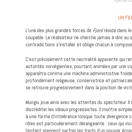
Fjord de Cr
UN FIL
L’une des plus grandes forces de
Fjord
réside dans le
coupable. Le réalisateur ne cherche jamais à dire au sp
contradictions s’installer et oblige chacun à compos
C’est précisément cette neutralité apparente qui rend 
autorités norvégiennes, pourtant animées par une vol
apparaître comme une machine administrative froide, i
profondément religieuse, conservatrice et patriarcale
se retrouve progressivement dans la position de vict
Mungiu joue ainsi avec les attentes du spectateur. Il n
discréditer les idéaux progressistes. Il montre simpl
à une forme d’intolérance lorsque toute divergence c
rôles est particulièrement dérangeante : ceux qui inc
l’enfant prennent parfois les traits d’un pouvoir écra