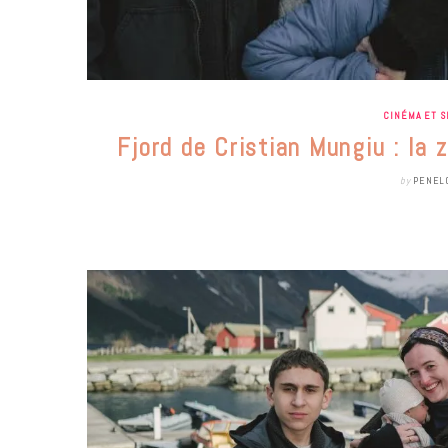
CINÉMA ET S
Fjord de Cristian Mungiu : la 
by
PENEL