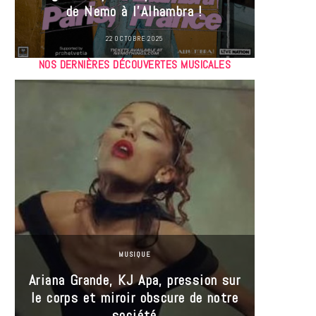
de Nemo à l’Alhambra !
22 OCTOBRE 2025
NOS DERNIÈRES DÉCOUVERTES MUSICALES
MUSIQUE
Ariana Grande, KJ Apa, pression sur
le corps et miroir obscure de notre
Les
société
réin