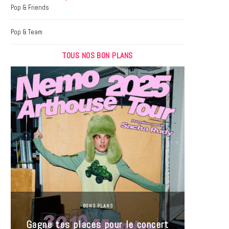
k
a
Pop & Friends
m
Pop & Team
TOUS NOS BON PLANS
BONS PLANS
Jeu-Co
Gagne tes places pour le concert
limit