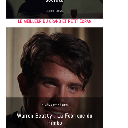
4 AOÛT 2026
LE MEILLEUR DU GRAND ET PETIT ÉCRAN
CINÉMA ET SÉRIES
Incel
Warren Beatty : La Fabrique du
genre i
Himbo