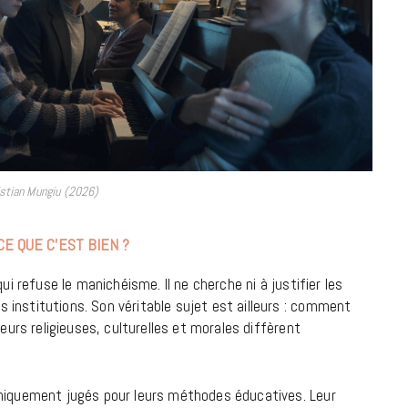
9 JUIN 2026
istian Mungiu (2026)
CE QUE C’EST BIEN ?
ui refuse le manichéisme. Il ne cherche ni à justifier les
institutions. Son véritable sujet est ailleurs : comment
REPORTAGES ET INTERVIEWS
leurs religieuses, culturelles et morales diffèrent
We Love Green se met au vert sur
la Montagne de Gorillaz
uniquement jugés pour leurs méthodes éducatives. Leur