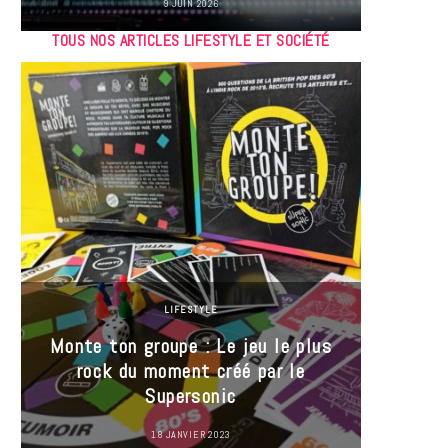
9 JUIN 2026
TOUS NOS ARTICLES LIFESTYLE ET SOCIÉTÉ
LIFESTYLE
Monte ton groupe : Le jeu le plus
35 Mi
rock du moment créé par le
« J’es
Supersonic
ma t
18 JANVIER 2023