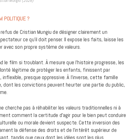
istian Mungiu (2026)
M POLITIQUE ?
 refus de Cristian Mungiu de désigner clairement un
ectateur ce qu’il doit penser. Il expose les faits, laisse les
er avec son propre système de valeurs.
le film si troublant. À mesure que l’histoire progresse, les
onté légitime de protéger les enfants, finissent par
nflexible, presque oppressive. À l’inverse, cette famille
, dont les convictions peuvent heurter une partie du public,
ime.
e cherche pas à réhabiliter les valeurs traditionnelles ni à
ement comment la certitude d’agir pour le bien peut conduire
ulturelle ou morale devient suspecte. Cette inversion des
arnent la défense des droits et de l’intérêt supérieur de
sant, tandis que ceux dont les idées sont les plus