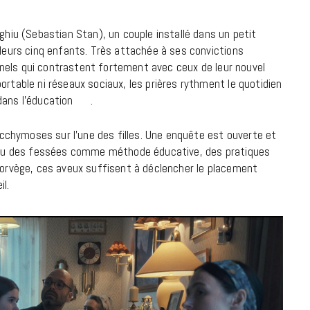
18 JUILLET 2026
rghiu (Sebastian Stan), un couple installé dans un petit
 leurs cinq enfants. Très attachée à ses convictions
ionnels qui contrastent fortement avec ceux de leur nouvel
ortable ni réseaux sociaux, les prières rythment le quotidien
 dans l’éducation .
chymoses sur l’une des filles. Une enquête est ouverte et
es ou des fessées comme méthode éducative, des pratiques
 Norvège, ces aveux suffisent à déclencher le placement
l.
CINÉMA ET SÉRIES
Disclosure Day : le retour en grâce
de Steven Spielberg