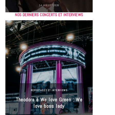
14 JUILLET 2026
NOS DERNIERS CONCERTS ET INTERVIEWS
REPORTAGES ET INTERVIEWS
Theodora à We love Green : We
Hayle
love boss lady
Gree