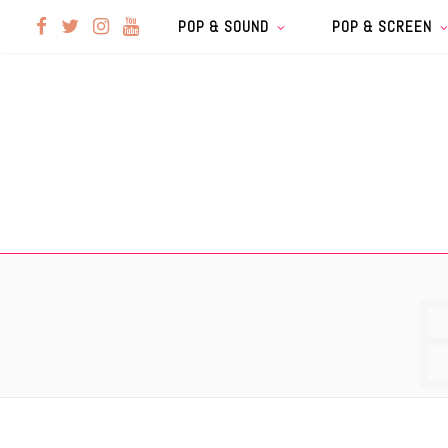
F
T
I
Y
POP & SOUND
POP & SCREEN
a
w
n
o
c
i
s
u
e
t
t
T
b
t
a
u
o
e
g
b
o
r
r
e
k
a