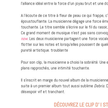
l’alliance idéal entre la force d’un joyau brut et une d
A l’écoute de ce titre à fleur de peau ce qui frappe,
époustouflante. La musicienne dégage une force émot
touchante. Le titre semble s’écrire sur le fil du raso
Ce grand moment de musique n’est pas sans convoq
now
. Les deux musicienne partagent une force vocale 
flotter sur les notes et lorsqu’elles poussent de que
pureté artistique. troublante
Pour son clip, la musicienne a choisi la sobriété. Une 
plans rapprochés, une intimité touchante.
Il s’inscrit en marge du nouvel album de la musicienn
suite à un premier album tout aussi sublime
Debris
. 
désespoir vif et tranchant.
DÉCOUVREZ LE CLIP D’ I 