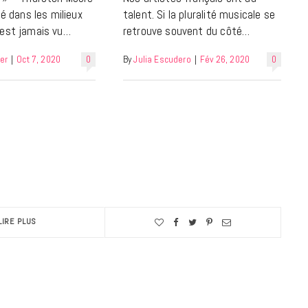
té dans les milieux
talent. Si la pluralité musicale se
’est jamais vu…
retrouve souvent du côté…
er
|
Oct 7, 2020
0
By
Julia Escudero
|
Fév 26, 2020
0
LIRE PLUS