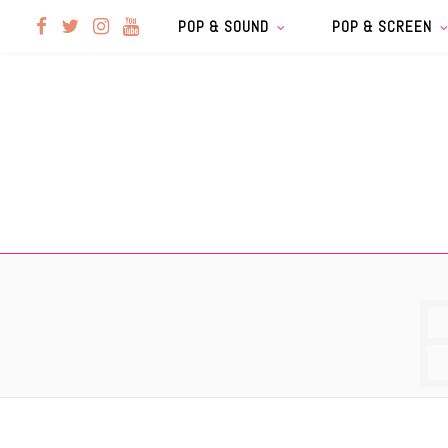
F
T
I
Y
POP & SOUND
POP & SCREEN
a
w
n
o
c
i
s
u
e
t
t
T
b
t
a
u
o
e
g
b
o
r
r
e
k
a