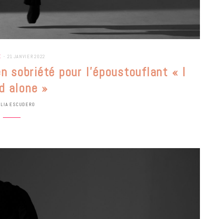
E
21 JANVIER 2022
en sobriété pour l’époustouflant « I
d alone »
ULIA ESCUDERO
BONS PLANS
Les Eclatantes : une soirée entre
concerts, expos, kart, aéroplume…