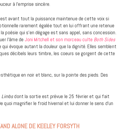
ouceur à l’emprise sincère.
18 JUILLET 2026
 c’est avant tout la puissance maintenue de cette voix si
ionnelle rarement égalée tout en lui offrant une retenue
ir, la poésie qui s’en dégage est sans appel, sans concession.
uer l’âme de
Joni Mitchell et son morceau culte
Both Sides
qui évoque autant la douleur que la dignité. Elles semblent
lques décibels leurs timbre, les coeurs se gorgent de cette
esthétique en noir et blanc, sur la pointe des pieds. Des
e
Limbs
dont la sortie est prévue le 25 février et qui fait
De quoi magnifier le froid hivernal et lui donner le sens d’un
CINÉMA ET SÉRIES
Disclosure Day : le retour en grâce
de Steven Spielberg
STAND ALONE DE KEELEY FORSYTH