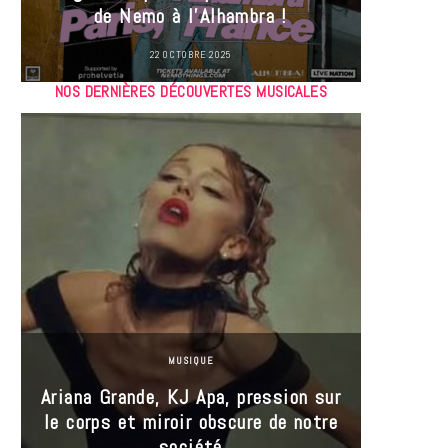
de Nemo à l’Alhambra !
22 OCTOBRE 2025
NOS DERNIÈRES DÉCOUVERTES MUSICALES
MUSIQUE
Ariana Grande, KJ Apa, pression sur
le corps et miroir obscure de notre
Les
société
réin