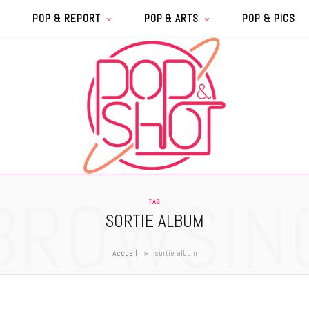
POP & REPORT
POP & ARTS
POP & PICS
BROWSIN
TAG
SORTIE ALBUM
»
Accueil
sortie album