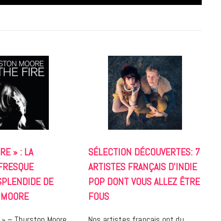
7 JUIN 2026
LIFESTYLE
RE » : LA
SÉLECTION DÉCOUVERTES: 7
Gainsbourg, toute une vie :
FRESQUE
ARTISTES FRANÇAIS D’INDIE
documentaire plus Ginsburg que
SPLENDIDE DE
POP DONT VOUS ALLEZ ÊTRE
Gainsbarre à ne pas manquer sur
France 3
 MOORE
FOUS
18 FÉVRIER 2021
e » – Thurston Moore
Nos artistes français ont du