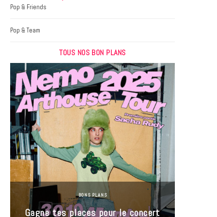
k
a
Pop & Friends
m
Pop & Team
TOUS NOS BON PLANS
BONS PLANS
Jeu-Co
Gagne tes places pour le concert
limit