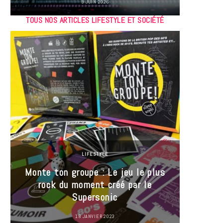
9 JUIN 2026
TOUS NOS ARTICLES LIFESTYLE ET SOCIÉTÉ
LIFESTYLE
Monte ton groupe : Le jeu le plus
35 Mi
rock du moment créé par le
« J’es
Supersonic
ma t
18 JANVIER 2023