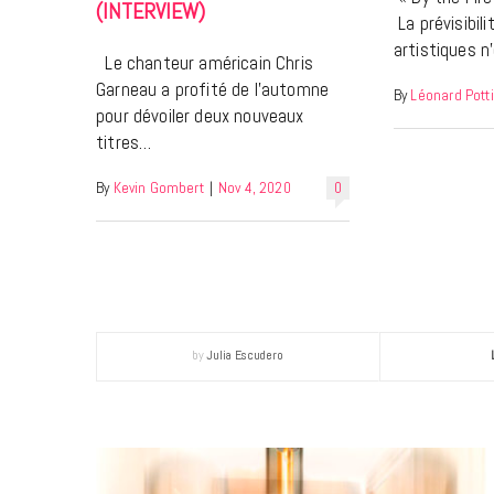
(INTERVIEW)
La prévisibili
artistiques n
Le chanteur américain Chris
Garneau a profité de l’automne
By
Léonard Potti
pour dévoiler deux nouveaux
titres…
By
Kevin Gombert
|
Nov 4, 2020
0
by
Julia Escudero