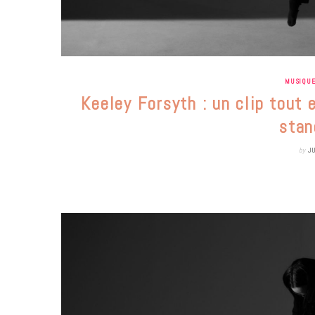
MUSIQU
Keeley Forsyth : un clip tout 
stan
by
J