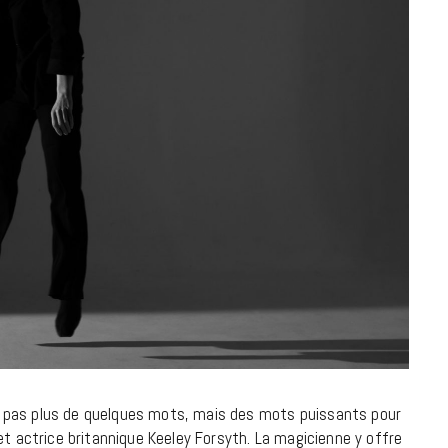
à la Cité des Sciences
14 DÉCEMBRE 2022
MUSIQUE
ait pas plus de quelques mots, mais des mots puissants pour
Cage The Elephant, l’ivoire du rock
 actrice britannique Keeley Forsyth. La magicienne y offre
dévoile « Beaches In Tennessee »