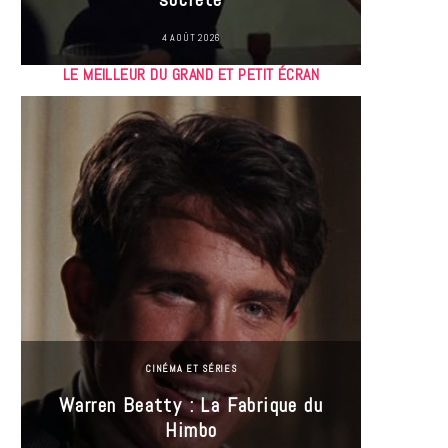
4 AOÛT 2026
LE MEILLEUR DU GRAND ET PETIT ÉCRAN
CINÉMA ET SÉRIES
Incel
Warren Beatty : La Fabrique du
genre i
Himbo