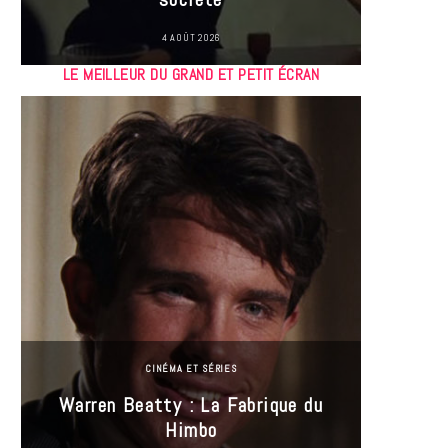
4 AOÛT 2026
LE MEILLEUR DU GRAND ET PETIT ÉCRAN
CINÉMA ET SÉRIES
Incel
Warren Beatty : La Fabrique du
genre i
Himbo