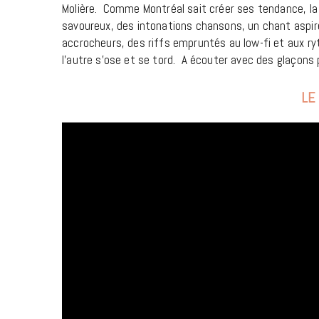
Molière. Comme Montréal sait créer ses tendance, la
savoureux, des intonations chansons, un chant aspir
accrocheurs, des riffs empruntés au low-fi et aux ryt
l’autre s’ose et se tord. A écouter avec des glaçons 
LE