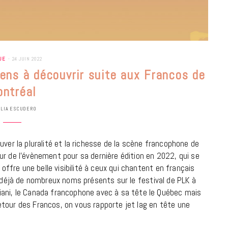
UE
24 JUIN 2022
ens à découvrir suite aux Francos de
ntréal
ULIA ESCUDERO
uver la pluralité et la richesse de la scène francophone de
ur de l’évènement pour sa dernière édition en 2022, qui se
 offre une belle visibilité à ceux qui chantent en français
déjà de nombreux noms présents sur le festival de PLK à
iani, le Canada francophone avec à sa tête le Québec mais
BONS PLANS
tour des Francos, on vous rapporte jet lag en tête une
Les Eclatantes : une soirée entre
concerts, expos, kart, aéroplume…