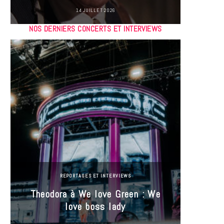
14 JUILLET 2026
NOS DERNIERS CONCERTS ET INTERVIEWS
REPORTAGES ET INTERVIEWS
Theodora à We love Green : We
Hayle
love boss lady
Gree