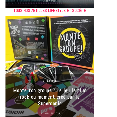
9 JUIN 2026
TOUS NOS ARTICLES LIFESTYLE ET SOCIÉTÉ
LIFESTYLE
Monte ton groupe : Le jeu le plus
35 Mi
rock du moment créé par le
« J’es
Supersonic
ma t
18 JANVIER 2023