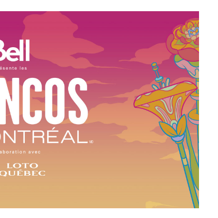
à la Cité des Sciences
14 DÉCEMBRE 2022
MUSIQUE
Cage The Elephant, l’ivoire du rock
dévoile « Beaches In Tennessee »