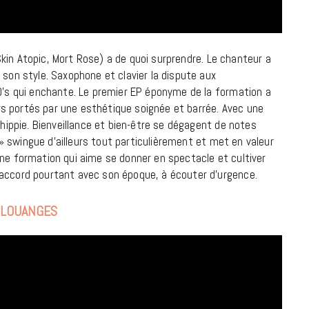
9 JUIN 2026
in Atopic, Mort Rose) a de quoi surprendre. Le chanteur a
 son style. Saxophone et clavier la dispute aux
70’s qui enchante. Le premier EP éponyme de la formation a
s portés par une esthétique soignée et barrée. Avec une
 hippie. Bienveillance et bien-être se dégagent de notes
s » swingue d’ailleurs tout particulièrement et met en valeur
une formation qui aime se donner en spectacle et cultiver
 accord pourtant avec son époque, à écouter d’urgence.
 LOUANGES
REPORTAGES ET INTERVIEWS
We Love Green se met au vert sur
la Montagne de Gorillaz