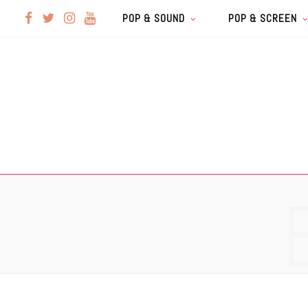
F
T
I
Y
POP & SOUND
POP & SCREEN
a
w
n
o
c
i
s
u
e
t
t
T
b
t
a
u
o
e
g
b
o
r
r
e
k
a