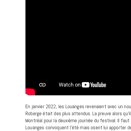
En janvier 2022, les Louanges revenaient avec un no
Roberge était des plus attendus. La preuve alors qu’i
Montréal pour la deuxième journée du festival. Il fau
Louanges convoquent l’été mais osent lui apporter d