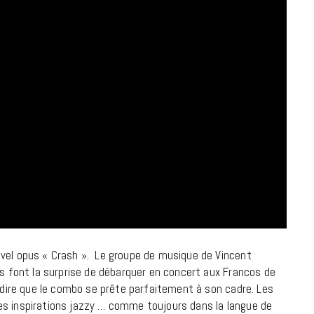
7 JUIN 2026
LIFESTYLE
Gainsbourg, toute une vie :
documentaire plus Ginsburg que
uvel opus « Crash ». Le groupe de musique de Vincent
Gainsbarre à ne pas manquer sur
ls font la surprise de débarquer en concert aux Francos de
France 3
t dire que le combo se prête parfaitement à son cadre. Les
es inspirations jazzy … comme toujours dans la langue de
18 FÉVRIER 2021