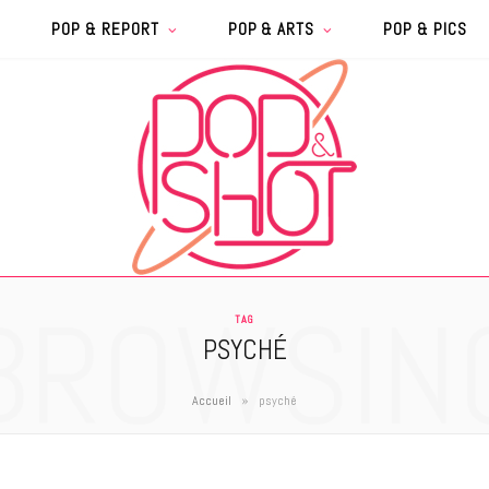
POP & REPORT
POP & ARTS
POP & PICS
BROWSIN
TAG
PSYCHÉ
»
Accueil
psyché