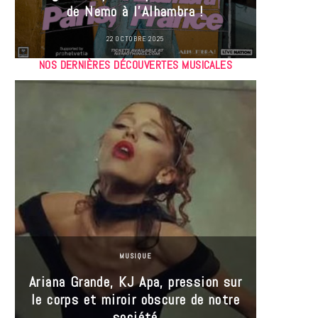
de Nemo à l’Alhambra !
22 OCTOBRE 2025
NOS DERNIÈRES DÉCOUVERTES MUSICALES
MUSIQUE
Ariana Grande, KJ Apa, pression sur
le corps et miroir obscure de notre
Les
société
réin