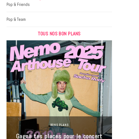
k
a
Pop & Friends
m
Pop & Team
TOUS NOS BON PLANS
BONS PLANS
Jeu-Co
Gagne tes places pour le concert
limit