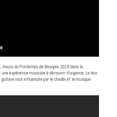
LIFESTYLE
Gainsbourg, toute une vie :
documentaire plus Ginsburg que
Gainsbarre à ne pas manquer sur
, Inouïs du Printemps de Bourges 2019 dans la
France 3
t une expérience musicale à découvrir d’urgence. Le duo
 guitare rock influencée par le chaâbi et la musique
18 FÉVRIER 2021