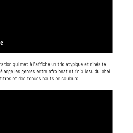
ation qui met à l’affiche un trio atypique et n’hésite
REPORTAGES ET INTERVIEWS
lange les genres entre afro beat et r’n’b. Issu du label
We Love Green se met au vert sur
itres et des tenues hauts en couleurs.
la Montagne de Gorillaz
7 JUIN 2026