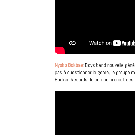
Nyoko Bokbae
: Boys band nouvelle génér
pas à questionner le genre, le groupe mé
Boukan Records, le combo promet des t