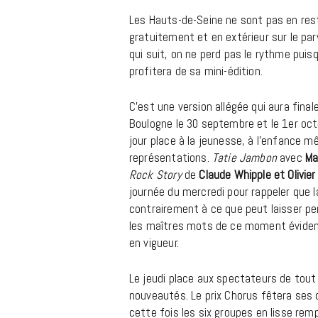
Les Hauts-de-Seine ne sont pas en rest
gratuitement et en extérieur sur le pa
qui suit, on ne perd pas le rythme puisq
profitera de sa mini-édition.
C’est une version allégée qui aura final
Boulogne le 30 septembre et le 1er octob
jour place à la jeunesse, à l’enfance m
représentations.
Tatie Jambon
avec
Ma
Rock Story
de
Claude Whipple et Olivier
journée du mercredi pour rappeler que l
contrairement à ce que peut laisser pen
les maîtres mots de ce moment évidem
en vigueur.
Le jeudi place aux spectateurs de tout
nouveautés. Le prix Chorus fêtera ses d
cette fois les six groupes en lisse rem