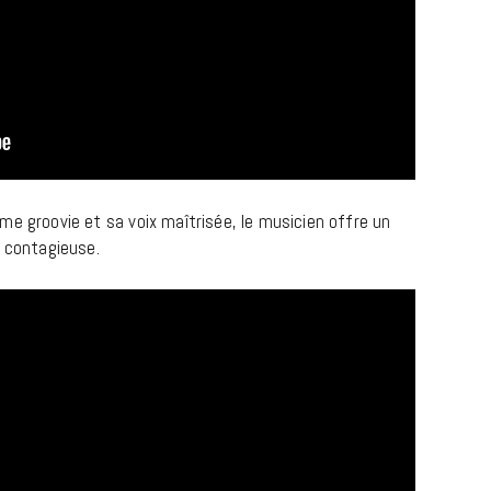
e groovie et sa voix maîtrisée, le musicien offre un
 contagieuse.
CINÉMA ET SÉRIES
Disclosure Day : le retour en grâce
de Steven Spielberg
9 JUIN 2026