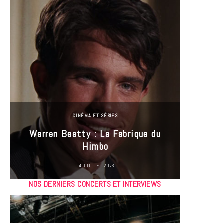
CINÉMA ET SÉRIES
Incel
Warren Beatty : La Fabrique du
genre i
Himbo
14 JUILLET 2026
NOS DERNIERS CONCERTS ET INTERVIEWS