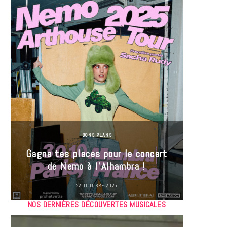
BONS PLANS
Jeu-Co
Gagne tes places pour le concert
limit
de Nemo à l’Alhambra !
22 OCTOBRE 2025
NOS DERNIÈRES DÉCOUVERTES MUSICALES