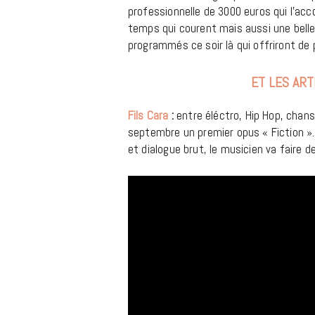
professionnelle de 3000 euros qui l’ac
temps qui courent mais aussi une belle i
programmés ce soir là qui offriront de 
ET LES AR
Fils Cara
:
entre éléctro, Hip Hop, chans
septembre un premier opus « Fiction ». 
et dialogue brut, le musicien va faire d