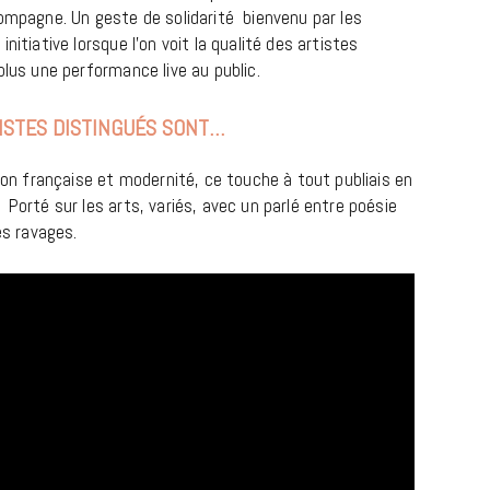
compagne. Un geste de solidarité bienvenu par les
nitiative lorsque l’on voit la qualité des artistes
plus une performance live au public.
TISTES DISTINGUÉS SONT…
on française et modernité, ce touche à tout publiais en
Porté sur les arts, variés, avec un parlé entre poésie
es ravages.
MUSIQUE
Cage The Elephant, l’ivoire du rock
dévoile « Beaches In Tennessee »
18 JUILLET 2026