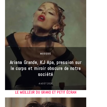
MUSIQUE
Ariana Grande, KJ Apa, pression sur
le corps et miroir obscure de notre
Les
société
réin
4 AOÛT 2026
LE MEILLEUR DU GRAND ET PETIT ÉCRAN