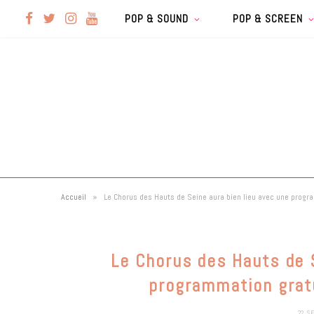
F
T
I
Y
POP & SOUND
POP & SCREEN
a
w
n
o
c
i
s
u
e
t
t
T
b
t
a
u
»
Accueil
Le Chorus des Hauts de Seine aura bien lieu avec une progra
o
e
g
b
o
r
r
e
Le Chorus des Hauts de S
k
a
programmation gratu
22 S