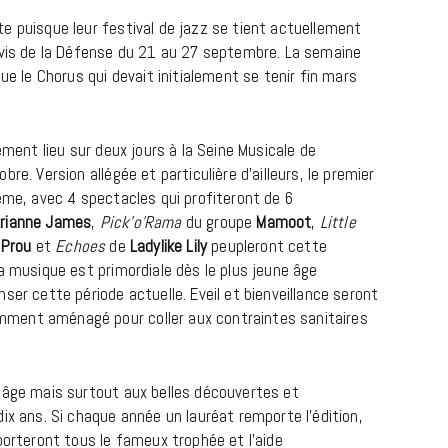
e puisque leur festival de jazz se tient actuellement
rvis de la Défense du 21 au 27 septembre. La semaine
ue le Chorus qui devait initialement se tenir fin mars
ement lieu sur deux jours à la Seine Musicale de
re. Version allégée et particulière d’ailleurs, le premier
ême, avec 4 spectacles qui profiteront de 6
rianne James
,
Pick’o’Rama
du groupe
Mamoot
,
Little
BONS PLANS
 Prou
et
Echoes
de
Ladylike Lily
peupleront cette
a musique est primordiale dès le plus jeune âge
Les Eclatantes : une soirée entre
ser cette période actuelle. Eveil et bienveillance seront
concerts, expos, kart, aéroplume…
ment aménagé pour coller aux contraintes sanitaires
à la Cité des Sciences
14 DÉCEMBRE 2022
 âge mais surtout aux belles découvertes et
ix ans. Si chaque année un lauréat remporte l’édition,
porteront tous le fameux trophée et l’aide