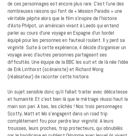
de ces personnages est encore plus rare. C’est l’une des
nombreuses raisons qui font de « Mission Paradis » une
véritable pépite alors que le film s’inspire de l’histoire
d’Asta Philpot, un américain vivant à Leeds qui entend
parler au cours d’une voyage en Espagne d’un bordel
équipé pour les personnes en fauteuil roulant. Il y perd sa
virginité. Suite à cette expérience, il décide d’organiser un
voyage avec d’autres personnes partageant ses
difficultés. Une équipe de la BBC les suit et de là née l’idée
de Erik Linthorst (scénariste) et Richard Wong
(réalisateur) de raconter cette histoire.
Un sujet sensible donc qu’il fallait traiter avec délicatesse
et humanité. Et c’est bien là que le métrage réussi haut la
main son pari. A bas, les clichés ! Nos trois personnages
Scotty, Matt et Mo s’engagent dans un road trip
complètement fou pour perdre leur virginité. A leurs
trousses, leurs proches, trop protecteurs, qui obnubilés
par le handicape en oublient l’Homme avec lequel ils vivent.