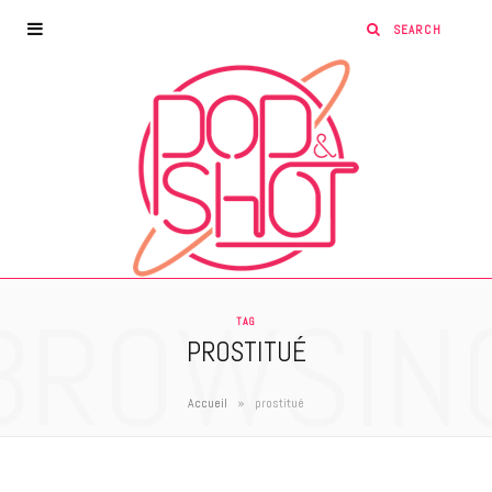
BROWSIN
TAG
PROSTITUÉ
»
Accueil
prostitué