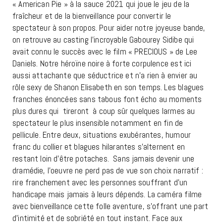
« American Pie » à la sauce 2021 qui joue le jeu de la
fraîcheur et de la bienveillance pour convertir le
spectateur à son propos. Pour aider notre joyeuse bande,
on retrouve au casting l’incroyable Gabourey Sidibe qui
avait connu le succès avec le film « PRECIOUS » de Lee
Daniels. Notre héroïne noire à forte corpulence est ici
aussi attachante que séductrice et n’a rien à envier au
rôle sexy de Shanon Elisabeth en son temps. Les blagues
franches énoncées sans tabous font écho au moments
plus dures qui tireront à coup sûr quelques larmes au
spectateur le plus insensible notamment en fin de
pellicule. Entre deux, situations exubérantes, humour
franc du collier et blagues hilarantes s’alternent en
restant loin d’être potaches. Sans jamais devenir une
dramédie, l’oeuvre ne perd pas de vue son choix narratif :
rire franchement avec les personnes souffrant d’un
handicape mais jamais à leurs dépends. La caméra filme
avec bienveillance cette folle aventure, s’offrant une part
d’intimité et de sobriété en tout instant. Face aux