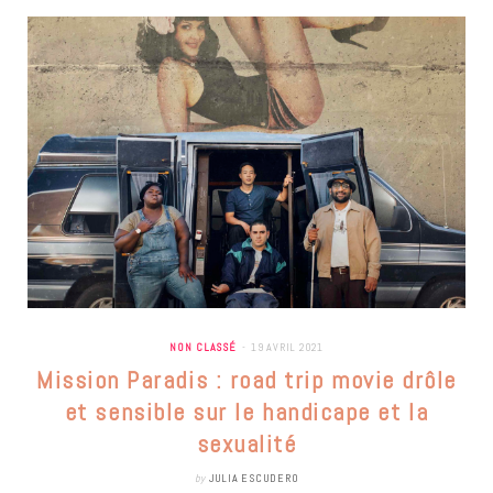
NON CLASSÉ
19 AVRIL 2021
Mission Paradis : road trip movie drôle
et sensible sur le handicape et la
sexualité
by
JULIA ESCUDERO