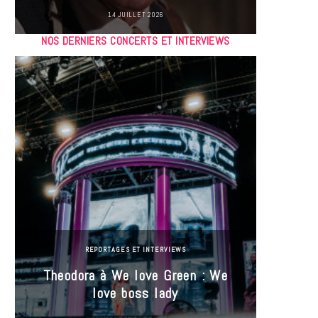
14 JUILLET 2026
NOS DERNIERS CONCERTS ET INTERVIEWS
REPORTAGES ET INTERVIEWS
Theodora à We love Green : We
Hayle
love boss lady
Gree