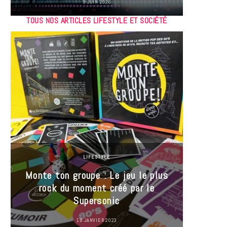
9 JUIN 2026
TOUS NOS ARTICLES LIFESTYLE ET SOCIÉTÉ
LIFESTYLE
Monte ton groupe : Le jeu le plus
35 Mi
rock du moment créé par le
« J’es
Supersonic
ma t
18 JANVIER 2023