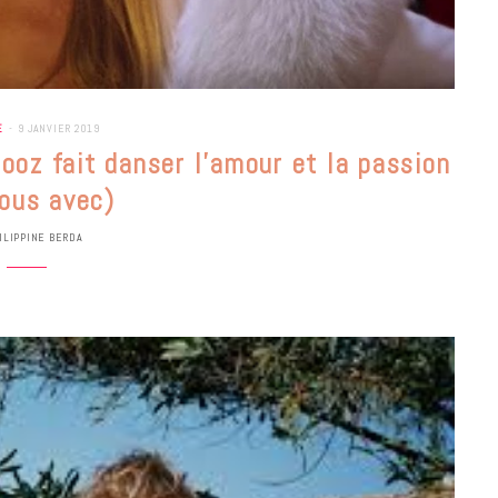
E
9 JANVIER 2019
pooz fait danser l’amour et la passion
nous avec)
ILIPPINE BERDA
BONS PLANS
Les Eclatantes : une soirée entre
concerts, expos, kart, aéroplume…