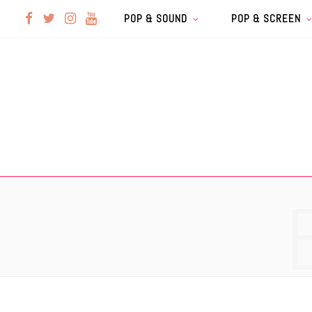
F
T
I
Y
POP & SOUND
POP & SCREEN
a
w
n
o
c
i
s
u
e
t
t
T
b
t
a
u
o
e
g
b
o
r
r
e
k
a