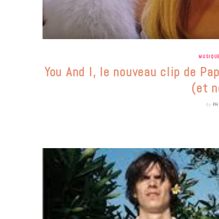
MUSIQU
You And I, le nouveau clip de Pa
(et 
by
PH