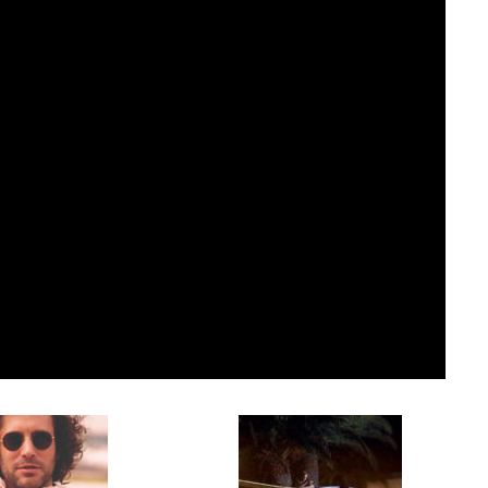
9 JUIN 2026
REPORTAGES ET INTERVIEWS
We Love Green se met au vert sur
la Montagne de Gorillaz