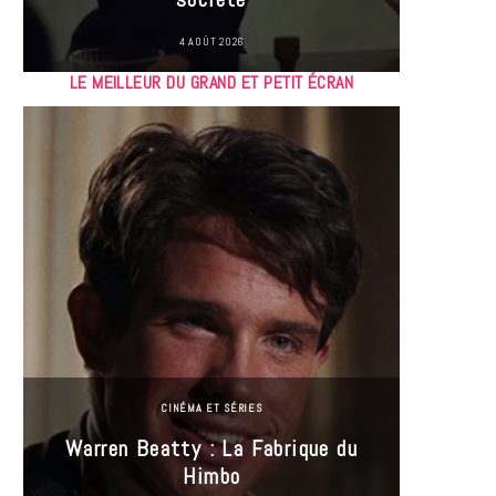
4 AOÛT 2026
LE MEILLEUR DU GRAND ET PETIT ÉCRAN
CINÉMA ET SÉRIES
Incel
Warren Beatty : La Fabrique du
genre i
Himbo