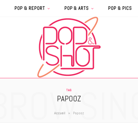
POP & REPORT
POP & ARTS
POP & PICS
BROWSIN
TAG
PAPOOZ
»
Accueil
Papooz