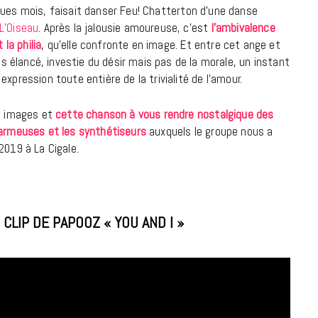
lques mois, faisait danser Feu! Chatterton d’une danse
L’Oiseau
. Après la jalousie amoureuse, c’est
l’ambivalence
18 JUILLET 2026
 la philia
, qu’elle confronte en image. Et entre cet ange et
élancé, investie du désir mais pas de la morale, un instant
xpression toute entière de la trivialité de l’amour.
es images et
cette chanson à vous rendre nostalgique des
harmeuses et les synthétiseurs
auxquels le groupe nous a
2019 à La Cigale.
CLIP DE PAPOOZ « YOU AND I »
CINÉMA ET SÉRIES
Disclosure Day : le retour en grâce
de Steven Spielberg