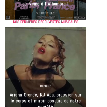
de Nemo à l’Alhambra !
22 OCTOBRE 2025
NOS DERNIÈRES DÉCOUVERTES MUSICALES
MUSIQUE
Ariana Grande, KJ Apa, pression sur
le corps et miroir obscure de notre
Les
société
réin