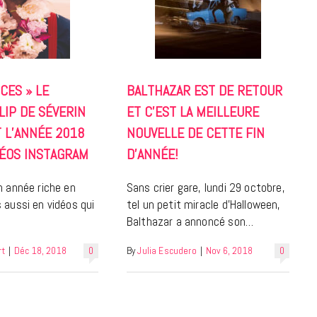
7 JUIN 2026
CES » LE
BALTHAZAR EST DE RETOUR
LIP DE SÉVERIN
ET C’EST LA MEILLEURE
 L’ANNÉE 2018
NOUVELLE DE CETTE FIN
DÉOS INSTAGRAM
D’ANNÉE!
n année riche en
Sans crier gare, lundi 29 octobre,
LIFESTYLE
 aussi en vidéos qui
tel un petit miracle d’Halloween,
Balthazar a annoncé son…
Gainsbourg, toute une vie :
documentaire plus Ginsburg que
rt
|
Déc 18, 2018
0
By
Julia Escudero
|
Nov 6, 2018
0
Gainsbarre à ne pas manquer sur
France 3
18 FÉVRIER 2021