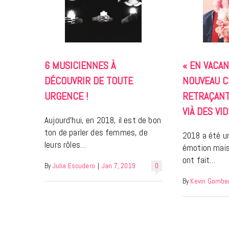
6 MUSICIENNES À
« EN VACAN
DÉCOUVRIR DE TOUTE
NOUVEAU C
URGENCE !
RETRAÇANT
VIÀ DES VI
Aujourd’hui, en 2018, il est de bon
ton de parler des femmes, de
2018 a été u
leurs rôles…
émotion mais
ont fait…
By
Julia Escudero
|
Jan 7, 2019
0
By
Kevin Gombe