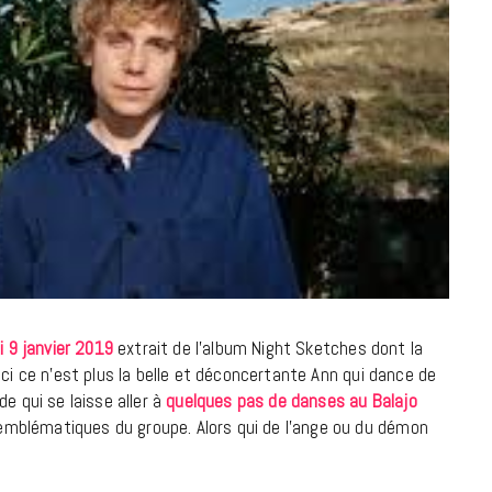
à la Cité des Sciences
14 DÉCEMBRE 2022
i 9 janvier 2019
extrait de l’album Night Sketches dont la
-ci ce n’est plus la belle et déconcertante Ann qui dance de
e qui se laisse aller à
quelques pas de danses au Balajo
mblématiques du groupe. Alors qui de l’ange ou du démon
MUSIQUE
Cage The Elephant, l’ivoire du rock
dévoile « Beaches In Tennessee »