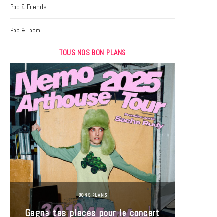
k
a
Pop & Friends
m
Pop & Team
TOUS NOS BON PLANS
BONS PLANS
Jeu-Co
Gagne tes places pour le concert
limit