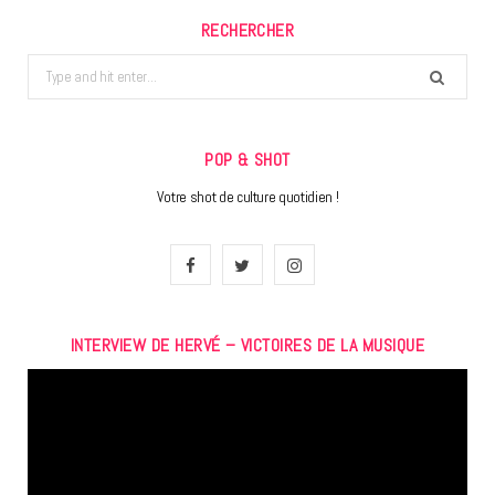
RECHERCHER
Search
for:
POP & SHOT
Votre shot de culture quotidien !
F
T
I
a
w
n
INTERVIEW DE HERVÉ – VICTOIRES DE LA MUSIQUE
c
i
s
Lecteur
e
t
t
vidéo
b
t
a
o
e
g