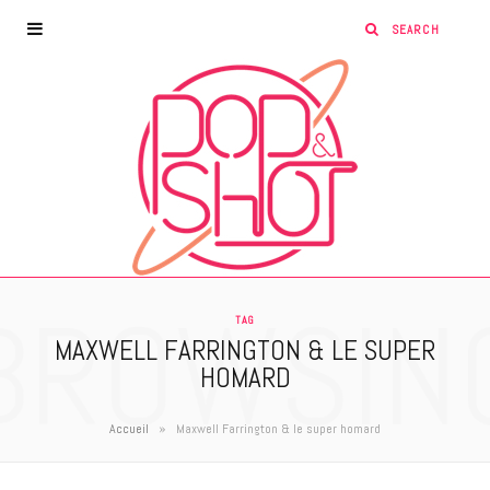
BROWSIN
TAG
MAXWELL FARRINGTON & LE SUPER
HOMARD
»
Accueil
Maxwell Farrington & le super homard