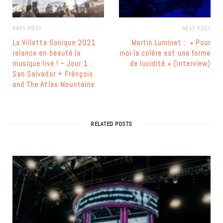
PREV POST
NEXT POST
La Villette Sonique 2021
Martin Luminet : » Pour
relance en beauté la
moi la colère est une forme
musique live ! – Jour 1 :
de lucidité » (interview)
San Salvador + Frànçois
and The Atlas Mountains
RELATED POSTS