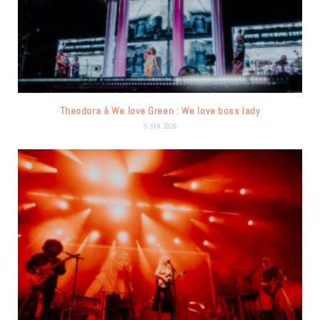
Theodora à We love Green : We love boss lady
9 JUIN 2026