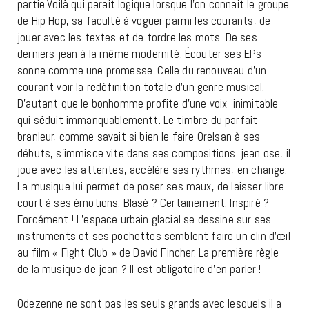
partie.Voilà qui parait logique lorsque l’on connait le groupe
de Hip Hop, sa faculté à voguer parmi les courants, de
jouer avec les textes et de tordre les mots. De ses
derniers jean à la même modernité. Écouter ses EPs
sonne comme une promesse. Celle du renouveau d’un
courant voir la redéfinition totale d’un genre musical.
D’autant que le bonhomme profite d’une voix inimitable
qui séduit immanquablementt. Le timbre du parfait
branleur, comme savait si bien le faire Orelsan à ses
débuts, s’immisce vite dans ses compositions. jean ose, il
joue avec les attentes, accélère ses rythmes, en change.
La musique lui permet de poser ses maux, de laisser libre
court à ses émotions. Blasé ? Certainement. Inspiré ?
Forcément ! L’espace urbain glacial se dessine sur ses
instruments et ses pochettes semblent faire un clin d’œil
au film « Fight Club » de David Fincher. La première règle
de la musique de jean ? Il est obligatoire d’en parler !
Odezenne ne sont pas les seuls grands avec lesquels il a