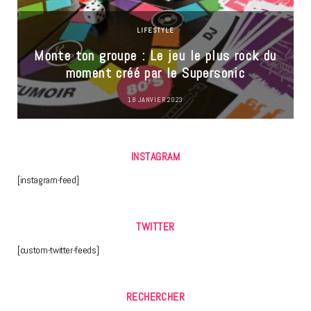
LIFESTYLE
Monte ton groupe : Le jeu le plus rock du
moment créé par le Supersonic
18 JANVIER 2023
INSTAGRAM
[instagram-feed]
TWITTER
[custom-twitter-feeds]
RECHERCHER